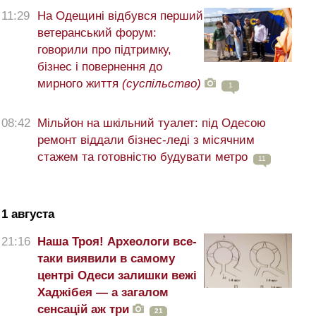
11:29
На Одещині відбувся перший
ветеранський форум:
говорили про підтримку,
бізнес і повернення до
мирного життя
(суспільство)
1
08:42
Мільйон на шкільний туалет: під Одесою
ремонт віддали бізнес-леді з місячним
стажем та готовністю будувати метро
11
1 августа
21:16
Наша Троя! Археологи все-
таки виявили в самому
центрі Одеси залишки вежі
Хаджібея — а загалом
сенсацій аж три
21