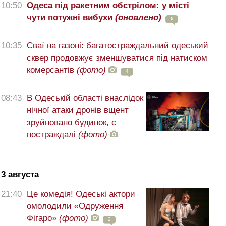
10:50
Одеса під ракетним обстрілом: у місті
чути потужні вибухи
(оновлено)
5
10:35
Сваї на газоні: багатостраждальний одеський
сквер продовжує зменшуватися під натиском
комерсантів
(фото)
4
08:43
В Одеській області внаслідок
нічної атаки дронів вщент
зруйновано будинок, є
постраждалі
(фото)
3 августа
21:40
Це комедія! Одеські актори
омолодили «Одруження
Фігаро»
(фото)
2