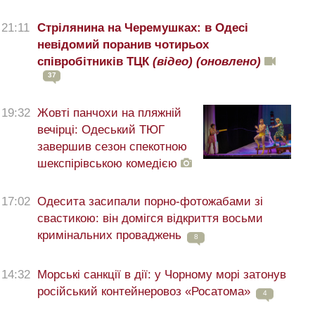
21:11
Стрілянина на Черемушках: в Одесі
невідомий поранив чотирьох
співробітників ТЦК
(відео)
(оновлено)
37
19:32
Жовті панчохи на пляжній
вечірці: Одеський ТЮГ
завершив сезон спекотною
шекспірівською комедією
17:02
Одесита засипали порно-фотожабами зі
свастикою: він домігся відкриття восьми
кримінальних проваджень
8
14:32
Морські санкції в дії: у Чорному морі затонув
російський контейнеровоз «Росатома»
4