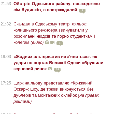
21:53
Обстріл Одеського району: пошкоджено
сім будинків, є постраждалий
1
21:32
Скандал в Одеському театрі ляльок:
колишнього режисера звинуватили у
розсиланні нюдсів та порно студенткам і
колегам
(відео)
4
19:03
«Жодних альтернатив не з'явиться»: як
удари по портах Великої Одеси обрушили
зерновий ринок
14
17:25
Цирк на льоду представляє «Крижаний
Оскар»: шоу, де трюки виконуються без
дублерів та монтажних склейок
(на правах
реклами)