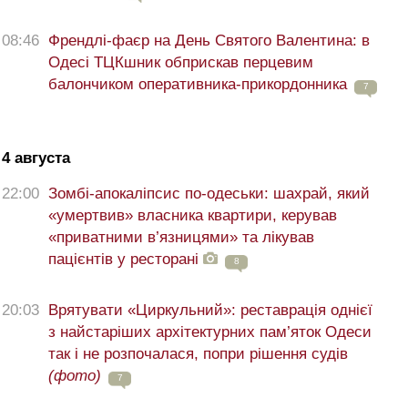
08:46
Френдлі-фаєр на День Святого Валентина: в
Одесі ТЦКшник обприскав перцевим
балончиком оперативника-прикордонника
7
4 августа
22:00
Зомбі-апокаліпсис по-одеськи: шахрай, який
«умертвив» власника квартири, керував
«приватними в’язницями» та лікував
пацієнтів у ресторані
8
20:03
Врятувати «Циркульний»: реставрація однієї
з найстаріших архітектурних пам’яток Одеси
так і не розпочалася, попри рішення судів
(фото)
7