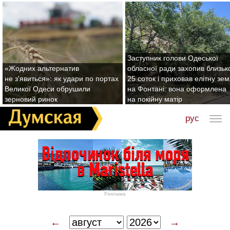
Заступник голови Одеської
«Жодних альтернатив
обласної ради захопив близьк
не з'явиться»: як удари по портах
25 соток і приховав елітну зе
Великої Одеси обрушили
на Фонтані: вона оформлена
зерновий ринок
на покійну матір
рус
Реклама
←
→