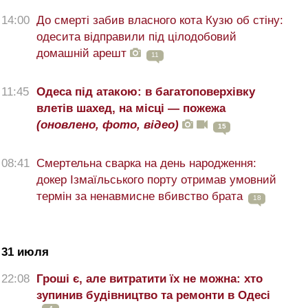
14:00
До смерті забив власного кота Кузю об стіну:
одесита відправили під цілодобовий
домашній арешт
11
11:45
Одеса під атакою: в багатоповерхівку
влетів шахед, на місці — пожежа
(оновлено, фото, відео)
15
08:41
Смертельна сварка на день народження:
докер Ізмаїльського порту отримав умовний
термін за ненавмисне вбивство брата
18
31 июля
22:08
Гроші є, але витратити їх не можна: хто
зупинив будівництво та ремонти в Одесі