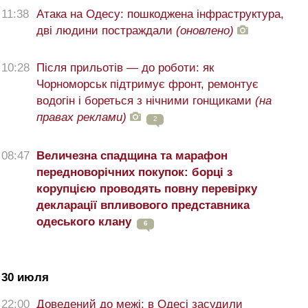
11:38
Атака на Одесу: пошкоджена інфраструктура,
дві людини постраждали
(оновлено)
10:28
Після прильотів — до роботи: як
Чорноморськ підтримує фронт, ремонтує
водогін і бореться з нічними гонщиками
(на
правах реклами)
2
08:47
Величезна спадщина та марафон
передноворічних покупок: борці з
корупцією проводять повну перевірку
декларації впливового представника
одеського клану
6
30 июля
22:00
Доведений до межі: в Одесі засудили