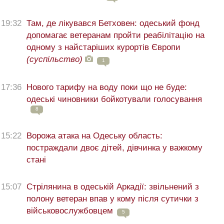
19:32
Там, де лікувався Бетховен: одеський фонд
допомагає ветеранам пройти реабілітацію на
одному з найстаріших курортів Європи
(суспільство)
1
17:36
Нового тарифу на воду поки що не буде:
одеські чиновники бойкотували голосування
8
15:22
Ворожа атака на Одеську область:
постраждали двоє дітей, дівчинка у важкому
стані
15:07
Стрілянина в одеській Аркадії: звільнений з
полону ветеран впав у кому після сутички з
військовослужбовцем
5