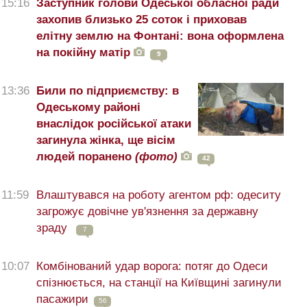
15:16
Заступник голови Одеської обласної ради
захопив близько 25 соток і приховав
елітну землю на Фонтані: вона оформлена
на покійну матір
9
13:36
Били по підприємству: в
Одеському районі
внаслідок російської атаки
загинула жінка, ще вісім
людей поранено
(фото)
42
11:59
Влаштувався на роботу агентом рф: одеситу
загрожує довічне ув'язнення за державну
зраду
7
10:07
Комбінований удар ворога: потяг до Одеси
спізнюється, на станції на Київщині загинули
пасажири
56