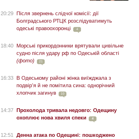
20:29
Після звернень слідчої комісії: дії
Болградського РТЦК розслідуватимуть
одеські правоохоронці
4
18:40
Морські прикордонники врятували цивільне
судно після удару рф по Одеській області
(фото)
21
16:33
В Одеському районі жінка виїжджала з
подвір’я й не помітила сина: однорічний
хлопчик загинув
10
14:37
Прохолода тривала недовго: Одещину
охоплює нова хвиля спеки
4
12:51
Денна атака по Одещині: пошкоджено