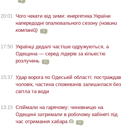
4
20:01
Чого чекати від зими: енергетика України
напередодні опалювального сезону
(новини
компаній)
3
17:50
Українці дедалі частіше одружуються, а
Одещина — серед лідерів за кількістю
розлучень
12
15:37
Удар ворога по Одеській області: постраждав
чоловік, частина споживачів залишилася без
світла та води
13:15
Спіймали на гарячому: чиновницю на
Одещині затримали в робочому кабінеті під
час отримання хабара
11