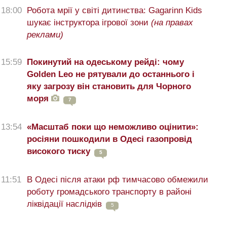
18:00
Робота мрії у світі дитинства: Gagarinn Kids
шукає інструктора ігрової зони
(на правах
реклами)
15:59
Покинутий на одеському рейді: чому
Golden Leo не рятували до останнього і
яку загрозу він становить для Чорного
моря
7
13:54
«Масштаб поки що неможливо оцінити»:
росіяни пошкодили в Одесі газопровід
високого тиску
5
11:51
В Одесі після атаки рф тимчасово обмежили
роботу громадського транспорту в районі
ліквідації наслідків
5