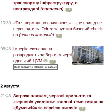
транспортну інфраструктуру, є
постраждалі
(оновлено)
12
10:39
«Та я нормально почуваюся» — не привід не
перевірятись. Odrex запустив базовий check-
up
(новини компаній)
12
08:48
Імперію екснардепа
розпродають за борги: у черзі
одеський ЦУМ
15
Після провалу з «Новим Привозом»
2 августа
21:45
Загроза пляжам, чергові прильоти та
«зернові» ухилянти: головні теми тижня на
«Думській» за версією читачів
7