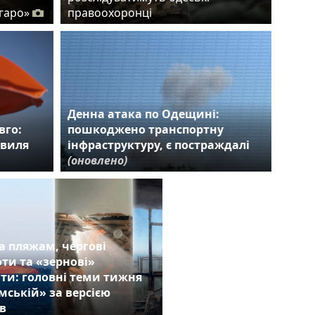
гаро»
правоохоронці
Денна атака по Одещині:
вго:
пошкоджено транспортну
хвиля
інфраструктуру, є постраждалі
(оновлено)
а пляжам, чергові
ти та «зернові»
ти: головні теми тижня
мській» за версією
в