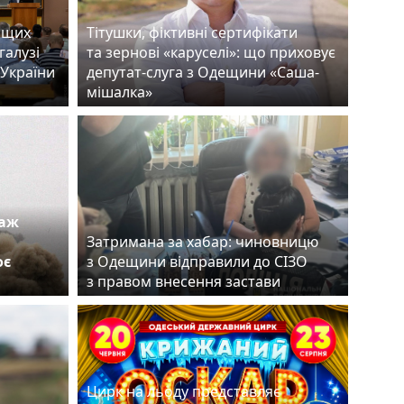
ащих
Тітушки, фіктивні сертифікати
галузі
та зернові «каруселі»: що приховує
 України
депутат-слуга з Одещини «Саша-
мішалка»
таж
Затримана за хабар: чиновницю
оє
з Одещини відправили до СІЗО
з правом внесення застави
Цирк на льоду представляє