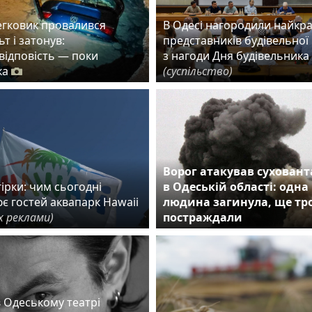
егковик провалився
В Одесі нагородили найкр
ьт і затонув:
представників будівельної 
 відповість — поки
з нагоди Дня будівельника
ка
(суспільство)
Ворог атакував сухован
ірки: чим сьогодні
в Одеській області: одна
є гостей аквапарк Hawaii
людина загинула, ще тр
х реклами)
постраждали
в Одеському театрі