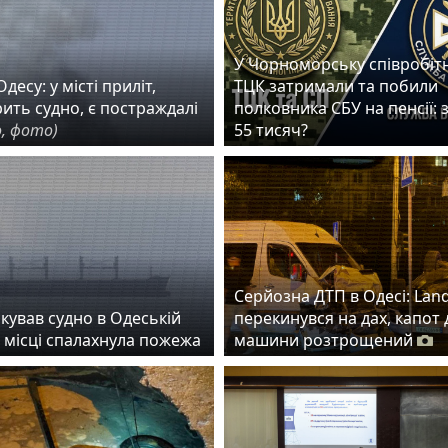
У Чорноморську співробіт
десу: у місті приліт,
ТЦК затримали та побили
рить судно, є постраждалі
полковника СБУ на пенсії: 
, фото)
55 тисяч?
Серйозна ДТП в Одесі: Lan
кував судно в Одеській
перекинувся на дах, капот 
а місці спалахнула пожежа
машини розтрощений