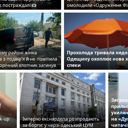
 є постраждалі
омолодили «Одруження Фі
ому районі жінка
Прохолода тривала недо
 з подвір’я й не помітила
Одещину охоплює нова 
норічний хлопчик загинув
спеки
Загроз
прильо
.
ухилян
k-up
Імперію екснардепа розпродають
на «Ду
за борги: у черзі одеський ЦУМ
читачі