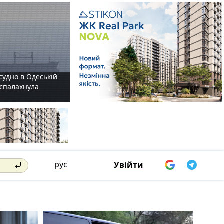
судно в Одеській
і спалахнула
рус
Увійти