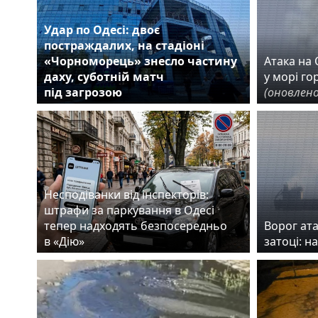
Удар по Одесі: двоє
постраждалих, на стадіоні
«Чорноморець» знесло частину
Атака на О
даху, суботній матч
у морі го
під загрозою
(оновлено
Несподіванки від інспекторів:
штрафи за паркування в Одесі
тепер надходять безпосередньо
Ворог ата
в «Дію»
затоці: н