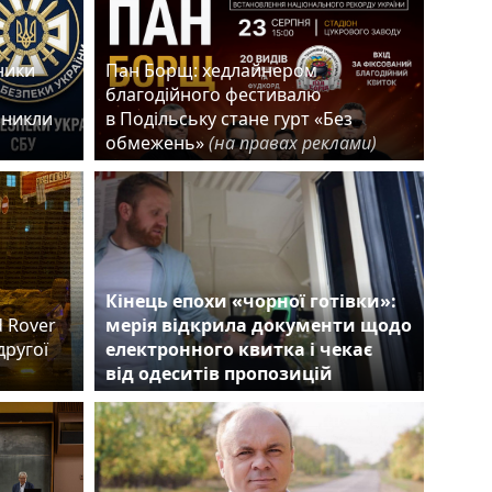
ники
Пан Борщ: хедлайнером
благодійного фестивалю
зникли
в Подільську стане гурт «Без
обмежень»
(на правах реклами)
Кінець епохи «чорної готівки»:
d Rover
мерія відкрила документи щодо
другої
електронного квитка і чекає
від одеситів пропозицій