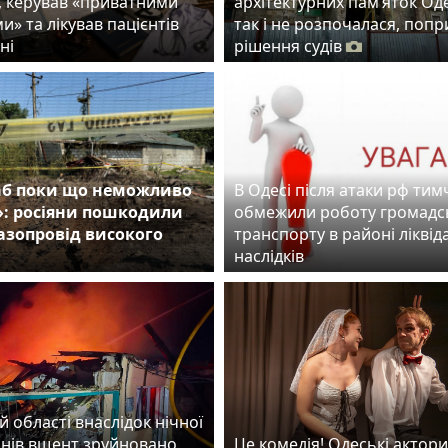
, керував «приватними
архітектурних пам’яток Од
и» та лікував пацієнтів
так і не розпочалася, попр
ні
рішення судів
б поки що неможливо
В Одесі після атаки рф ти
»: росіяни пошкодили
обмежили роботу громадс
газопровід високого
транспорту в районі ліквіда
наслідків
й області внаслідок нічної
онів вщент зруйновано
Це комедія! Одеські актори