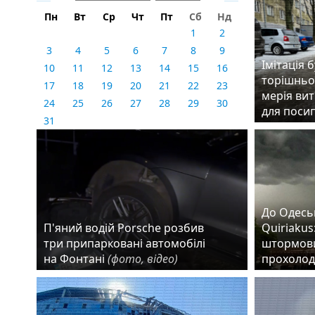
Пн
Вт
Ср
Чт
Пт
Сб
Нд
1
2
3
4
5
6
7
8
9
Імітація 
10
11
12
13
14
15
16
торішньо
17
18
19
20
21
22
23
мерія вит
24
25
26
27
28
29
30
для поси
31
До Одеськ
П'яний водій Porsche розбив
Quiriakus
три припарковані автомобілі
штормови
на Фонтані
(фото, відео)
прохолод