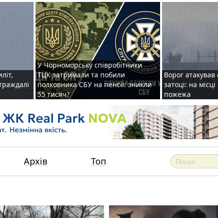
У Чорноморську співробітники
иліт,
ТЦК затримали та побили
Ворог атакував 
страждалі
полковника СБУ на пенсії: зникли
затоці: на місц
55 тисяч?
пожежа
Архів
Топ