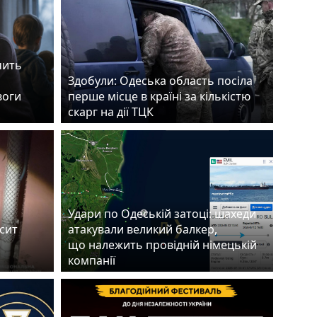
чить
Здобули: Одеська область посіла
воги
перше місце в країні за кількістю
скарг на дії ТЦК
Удари по Одеській затоці: шахеди
есит
атакували великий балкер,
що належить провідній німецькій
компанії