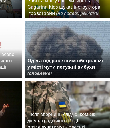
еси
Робота мрії у світі дитинства:
и
Gagarinn Kids шукає інструктора
ігрової зони
(на правах реклами)
мчасово
ького
Одеса під ракетним обстрілом:
ції
у місті чути потужні вибухи
(оновлено)
Після звернень слідчої комісії:
дії Болградського РТЦК
розслідуватимуть одеські