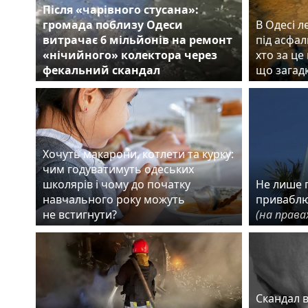
Після «чарівного стусана»:
громада поблизу Одеси
В Одесі л
витрачає 6 мільйонів на ремонт
під асфал
«нічийного» колектора через
хто за це
фекальний скандал
що загад
Хочуть макарони, котлети та курку:
чим годуватимуть одеських
школярів і чому до початку
Не лише г
навчального року можуть
приваблю
не встигнути?
(на права
Скандал 