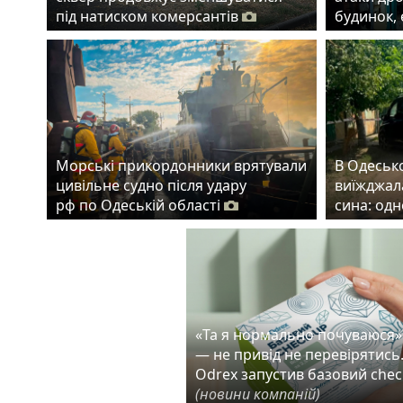
під натиском комерсантів
будинок,
Морські прикордонники врятували
В Одеськ
цивільне судно після удару
виїжджала
рф по Одеській області
сина: од
«Та я нормально почуваюся»
— не привід не перевірятись
Odrex запустив базовий chec
(новини компаній)