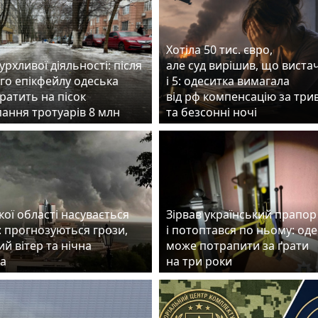
Хотіла 50 тис. євро,
бурхливої діяльності: після
але суд вирішив, що виста
го епікфейлу одеська
і 5: одеситка вимагала
ратить на пісок
від рф компенсацію за три
пання тротуарів 8 млн
та безсонні ночі
ої області насувається
Зірвав український прапор
: прогнозуються грози,
і потоптався по ньому: од
й вітер та нічна
може потрапити за ґрати
а
на три роки