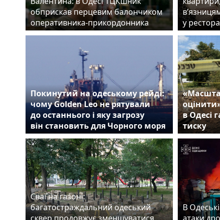
Валентина: в Одесі ТЦКшник
квартири
обприскав перцевим балончиком
в’язницям
оперативника-прикордонника
у рестора
Покинутий на одеському рейді:
«Масшта
чому Golden Leo не рятували
оцінити
до останнього і яку загрозу
в Одесі 
він становить для Чорного моря
тиску
Сваї на газоні:
багатостраждальний одеський
В Одеські
сквер продовжує зменшуватися
атаки др