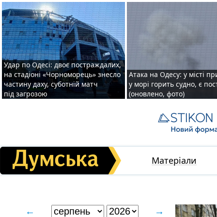
Удар по Одесі: двоє постраждалих,
на стадіоні «Чорноморець» знесло
Атака на Одесу: у місті пр
частину даху, суботній матч
у морі горить судно, є по
під загрозою
(оновлено, фото)
Матеріали
←
→