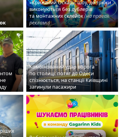
«Крижаний Оскар»: шоу, де трюки
виконуються без дублерів
та монтажних склейок
(на правах
ок
реклами)
Комбінований удар ворога
ентом
по столиці: потяг до Одеси
чне
спізнюється, на станції Київщині
раду
загинули пасажири
аріших