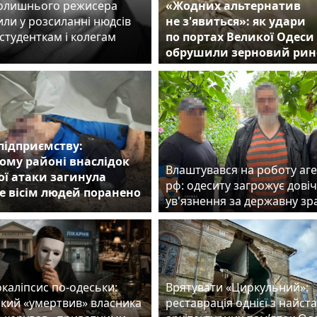
колишнього режисера
«Жодних альтернатив
ли у розсиланні нюдсів
не з'явиться»: як удари
студенткам і колегам
по портах Великої Одеси
обрушили зерновий рин
підприємству:
ому районі внаслідок
Влаштувався на роботу аг
ої атаки загинула
рф: одеситу загрожує дові
е вісім людей поранено
ув'язнення за державну з
каліпсис по-одеськи:
Врятувати «Циркульний»:
який «умертвив» власника
реставрація однієї з найст