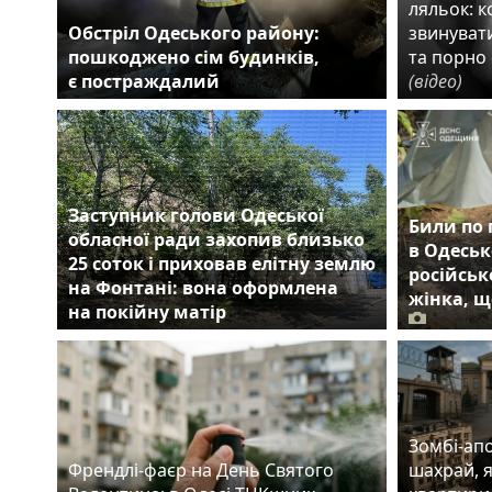
ляльок: 
Обстріл Одеського району:
звинувати
пошкоджено сім будинків,
та порно 
є постраждалий
(відео)
Заступник голови Одеської
Били по 
обласної ради захопив близько
в Одеськ
25 соток і приховав елітну землю
російськ
на Фонтані: вона оформлена
жінка, щ
на покійну матір
Зомбі-апо
Френдлі-фаєр на День Святого
шахрай, 