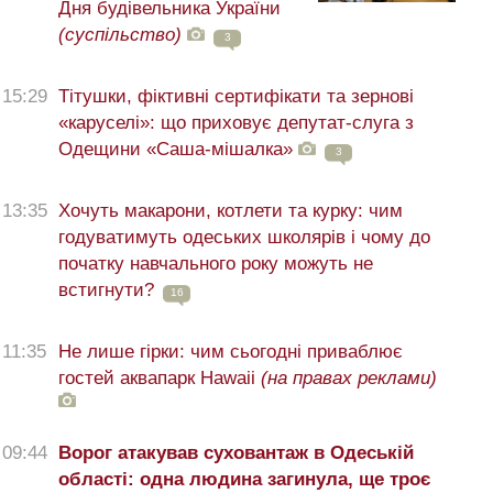
Дня будівельника України
(суспільство)
3
15:29
Тітушки, фіктивні сертифікати та зернові
«каруселі»: що приховує депутат-слуга з
Одещини «Саша-мішалка»
3
13:35
Хочуть макарони, котлети та курку: чим
годуватимуть одеських школярів і чому до
початку навчального року можуть не
встигнути?
16
11:35
Не лише гірки: чим сьогодні приваблює
гостей аквапарк Hawaii
(на правах реклами)
09:44
Ворог атакував суховантаж в Одеській
області: одна людина загинула, ще троє