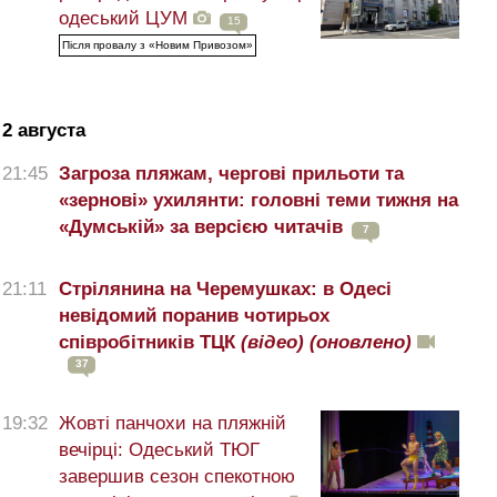
одеський ЦУМ
15
Після провалу з «Новим Привозом»
2 августа
21:45
Загроза пляжам, чергові прильоти та
«зернові» ухилянти: головні теми тижня на
«Думській» за версією читачів
7
21:11
Стрілянина на Черемушках: в Одесі
невідомий поранив чотирьох
співробітників ТЦК
(відео)
(оновлено)
37
19:32
Жовті панчохи на пляжній
вечірці: Одеський ТЮГ
завершив сезон спекотною