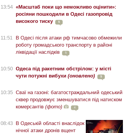
13:54
«Масштаб поки що неможливо оцінити»:
росіяни пошкодили в Одесі газопровід
високого тиску
5
11:51
В Одесі після атаки рф тимчасово обмежили
роботу громадського транспорту в районі
ліквідації наслідків
5
10:50
Одеса під ракетним обстрілом: у місті
чути потужні вибухи
(оновлено)
5
10:35
Сваї на газоні: багатостраждальний одеський
сквер продовжує зменшуватися під натиском
комерсантів
(фото)
4
08:43
В Одеській області внаслідок
нічної атаки дронів вщент