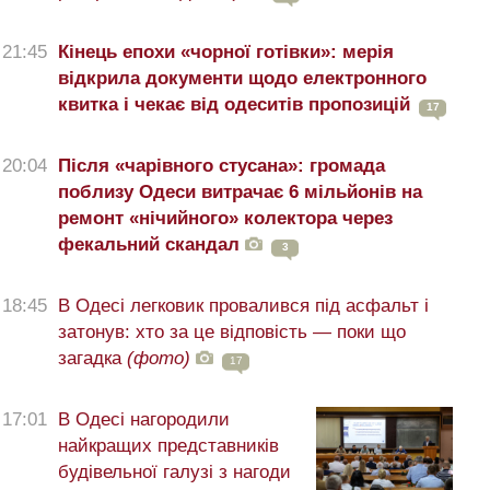
21:45
Кінець епохи «чорної готівки»: мерія
відкрила документи щодо електронного
квитка і чекає від одеситів пропозицій
17
20:04
Після «чарівного стусана»: громада
поблизу Одеси витрачає 6 мільйонів на
ремонт «нічийного» колектора через
фекальний скандал
3
18:45
В Одесі легковик провалився під асфальт і
затонув: хто за це відповість — поки що
загадка
(фото)
17
17:01
В Одесі нагородили
найкращих представників
будівельної галузі з нагоди