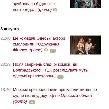
зруйновано будинок, є
постраждалі
(фото)
3 августа
21:40
Це комедія! Одеські актори
омолодили «Одруження
Фігаро»
(фото)
2
20:29
Після звернень слідчої комісії: дії
Болградського РТЦК розслідуватимуть
одеські правоохоронці
4
18:40
Морські прикордонники врятували цивільне
судно після удару рф по Одеській області
(фото)
21