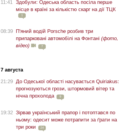
11:41
Здобули: Одеська область посіла перше
місце в країні за кількістю скарг на дії ТЦК
1
08:39
П'яний водій Porsche розбив три
припарковані автомобілі на Фонтані
(фото,
відео)
7
7 августа
21:29
До Одеської області насувається Quiriakus:
прогнозуються грози, штормовий вітер та
нічна прохолода
9
19:32
Зірвав український прапор і потоптався по
ньому: одесит може потрапити за ґрати на
три роки
24