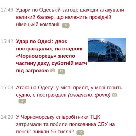
17:46
Удари по Одеській затоці: шахеди атакували
великий балкер, що належить провідній
німецькій компанії
6
15:42
Удар по Одесі: двоє
постраждалих, на стадіоні
«Чорноморець» знесло
частину даху, суботній матч
під загрозою
11
15:08
Атака на Одесу: у місті приліт, у морі горить
судно, є постраждалі
(оновлено, фото)
2
14:20
У Чорноморську співробітники ТЦК
затримали та побили полковника СБУ на
пенсії: зникли 55 тисяч?
34