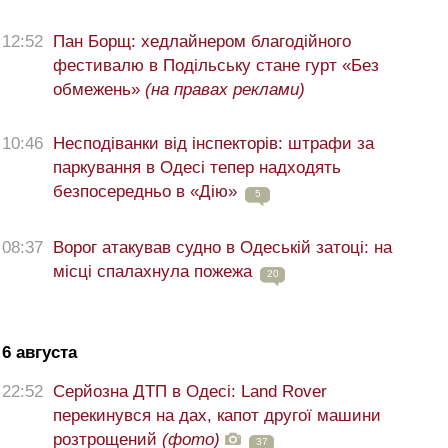
12:52
Пан Борщ: хедлайнером благодійного
фестивалю в Подільську стане гурт «Без
обмежень»
(на правах реклами)
10:46
Несподіванки від інспекторів: штрафи за
паркування в Одесі тепер надходять
безпосередньо в «Дію»
5
08:37
Ворог атакував судно в Одеській затоці: на
місці спалахнула пожежа
20
6 августа
22:52
Серйозна ДТП в Одесі: Land Rover
перекинувся на дах, капот другої машини
розтрощений
(фото)
37