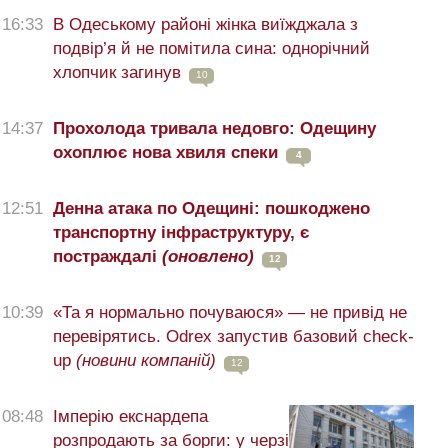
16:33
В Одеському районі жінка виїжджала з
подвір’я й не помітила сина: однорічний
хлопчик загинув
10
14:37
Прохолода тривала недовго: Одещину
охоплює нова хвиля спеки
4
12:51
Денна атака по Одещині: пошкоджено
транспортну інфраструктуру, є
постраждалі
(оновлено)
12
10:39
«Та я нормально почуваюся» — не привід не
перевірятись. Odrex запустив базовий check-
up
(новини компаній)
12
08:48
Імперію екснардепа
розпродають за борги: у черзі