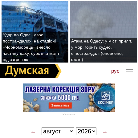
Удар по Одесі: двоє
постраждалих, на стадіоні
Атака на Одесу: у місті приліт,
«Чорноморець» знесло
у морі горить судно,
частину даху, суботній матч
є постраждалі (оновлено,
під загрозою
фото)
рус
Реклама
←
→