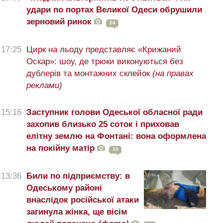
удари по портах Великої Одеси обрушили
зерновий ринок
24
17:25
Цирк на льоду представляє «Крижаний
Оскар»: шоу, де трюки виконуються без
дублерів та монтажних склейок
(на правах
реклами)
15:16
Заступник голови Одеської обласної ради
захопив близько 25 соток і приховав
елітну землю на Фонтані: вона оформлена
на покійну матір
10
13:36
Били по підприємству: в
Одеському районі
внаслідок російської атаки
загинула жінка, ще вісім