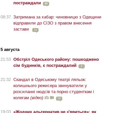
постраждали
45
08:37
Затримана за хабар: чиновницю з Одещини
відправили до СІЗО з правом внесення
застави
12
5 августа
21:53
Обстріл Одеського району: пошкоджено
сім будинків, є постраждалий
1
21:32
Скандал в Одеському театрі ляльок:
колишнього режисера звинуватили у
розсиланні нюдсів та порно студенткам і
колегам
(відео)
10
19:03
«Жодних альтернатив не з'явиться»: як