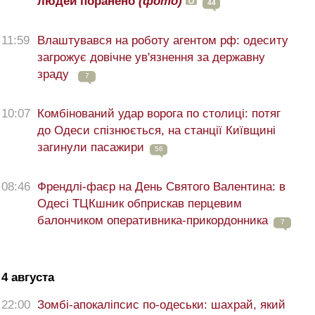
людей поранено
(фото)
44
11:59
Влаштувався на роботу агентом рф: одеситу
загрожує довічне ув'язнення за державну
зраду
7
10:07
Комбінований удар ворога по столиці: потяг
до Одеси спізнюється, на станції Київщині
загинули пасажири
56
08:46
Френдлі-фаєр на День Святого Валентина: в
Одесі ТЦКшник обприскав перцевим
балончиком оперативника-прикордонника
7
4 августа
22:00
Зомбі-апокаліпсис по-одеськи: шахрай, який