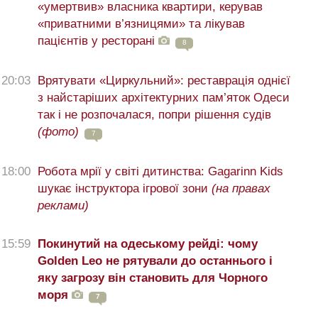
«умертвив» власника квартири, керував
«приватними в’язницями» та лікував
пацієнтів у ресторані
8
20:03
Врятувати «Циркульний»: реставрація однієї
з найстаріших архітектурних пам’яток Одеси
так і не розпочалася, попри рішення судів
(фото)
7
18:00
Робота мрії у світі дитинства: Gagarinn Kids
шукає інструктора ігрової зони
(на правах
реклами)
15:59
Покинутий на одеському рейді: чому
Golden Leo не рятували до останнього і
яку загрозу він становить для Чорного
моря
7