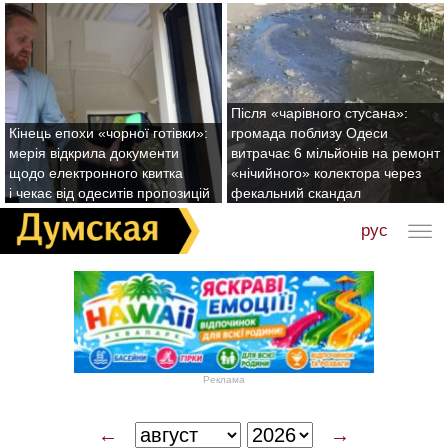
Після «чарівного стусана»:
Кінець епохи «чорної готівки»:
громада поблизу Одеси
мерія відкрила документи
витрачає 6 мільйонів на ремонт
щодо електронного квитка
«нічийного» колектора через
і чекає від одеситів пропозицій
фекальний скандал
рус
Реклама
←
→