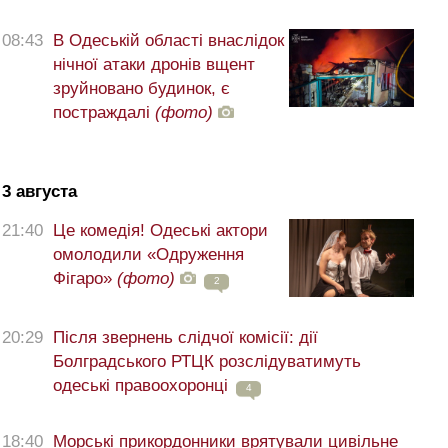
08:43
В Одеській області внаслідок
нічної атаки дронів вщент
зруйновано будинок, є
постраждалі
(фото)
3 августа
21:40
Це комедія! Одеські актори
омолодили «Одруження
Фігаро»
(фото)
2
20:29
Після звернень слідчої комісії: дії
Болградського РТЦК розслідуватимуть
одеські правоохоронці
4
18:40
Морські прикордонники врятували цивільне