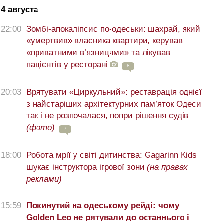
4 августа
22:00
Зомбі-апокаліпсис по-одеськи: шахрай, який
«умертвив» власника квартири, керував
«приватними в’язницями» та лікував
пацієнтів у ресторані
8
20:03
Врятувати «Циркульний»: реставрація однієї
з найстаріших архітектурних пам’яток Одеси
так і не розпочалася, попри рішення судів
(фото)
7
18:00
Робота мрії у світі дитинства: Gagarinn Kids
шукає інструктора ігрової зони
(на правах
реклами)
15:59
Покинутий на одеському рейді: чому
Golden Leo не рятували до останнього і