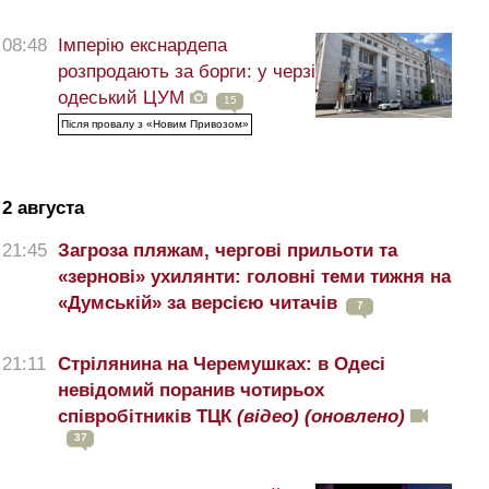
08:48
Імперію екснардепа
розпродають за борги: у черзі
одеський ЦУМ
15
Після провалу з «Новим Привозом»
2 августа
21:45
Загроза пляжам, чергові прильоти та
«зернові» ухилянти: головні теми тижня на
«Думській» за версією читачів
7
21:11
Стрілянина на Черемушках: в Одесі
невідомий поранив чотирьох
співробітників ТЦК
(відео)
(оновлено)
37