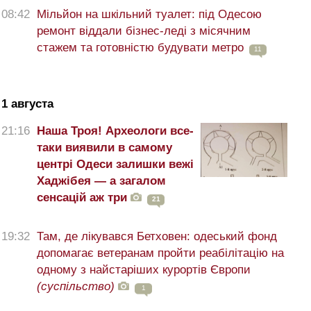
08:42
Мільйон на шкільний туалет: під Одесою
ремонт віддали бізнес-леді з місячним
стажем та готовністю будувати метро
11
1 августа
21:16
Наша Троя! Археологи все-
таки виявили в самому
центрі Одеси залишки вежі
Хаджібея — а загалом
сенсацій аж три
21
19:32
Там, де лікувався Бетховен: одеський фонд
допомагає ветеранам пройти реабілітацію на
одному з найстаріших курортів Європи
(суспільство)
1