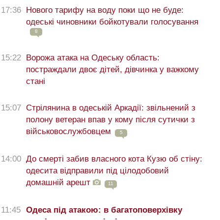
17:36
Нового тарифу на воду поки що не буде:
одеські чиновники бойкотували голосування
8
15:22
Ворожа атака на Одеську область:
постраждали двоє дітей, дівчинка у важкому
стані
15:07
Стрілянина в одеській Аркадії: звільнений з
полону ветеран впав у кому після сутички з
військовослужбовцем
5
14:00
До смерті забив власного кота Кузю об стіну:
одесита відправили під цілодобовий
домашній арешт
11
11:45
Одеса під атакою: в багатоповерхівку