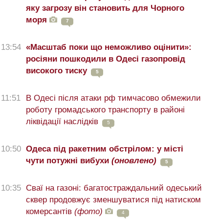
яку загрозу він становить для Чорного
моря
7
13:54
«Масштаб поки що неможливо оцінити»:
росіяни пошкодили в Одесі газопровід
високого тиску
5
11:51
В Одесі після атаки рф тимчасово обмежили
роботу громадського транспорту в районі
ліквідації наслідків
5
10:50
Одеса під ракетним обстрілом: у місті
чути потужні вибухи
(оновлено)
5
10:35
Сваї на газоні: багатостраждальний одеський
сквер продовжує зменшуватися під натиском
комерсантів
(фото)
4