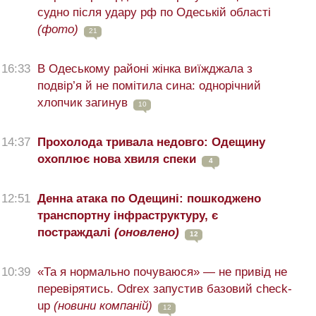
судно після удару рф по Одеській області
(фото)
21
16:33
В Одеському районі жінка виїжджала з
подвір’я й не помітила сина: однорічний
хлопчик загинув
10
14:37
Прохолода тривала недовго: Одещину
охоплює нова хвиля спеки
4
12:51
Денна атака по Одещині: пошкоджено
транспортну інфраструктуру, є
постраждалі
(оновлено)
12
10:39
«Та я нормально почуваюся» — не привід не
перевірятись. Odrex запустив базовий check-
up
(новини компаній)
12