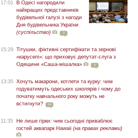
17:01
В Одесі нагородили
найкращих представників
будівельної галузі з нагоди
Дня будівельника України
(суспільство)
3
15:29
Тітушки, фіктивні сертифікати та зернові
«каруселі»: що приховує депутат-слуга з
Одещини «Саша-мішалка»
3
13:35
Хочуть макарони, котлети та курку: чим
годуватимуть одеських школярів і чому до
початку навчального року можуть не
встигнути?
14
11:35
Не лише гірки: чим сьогодні приваблює
гостей аквапарк Hawaii
(на правах реклами)