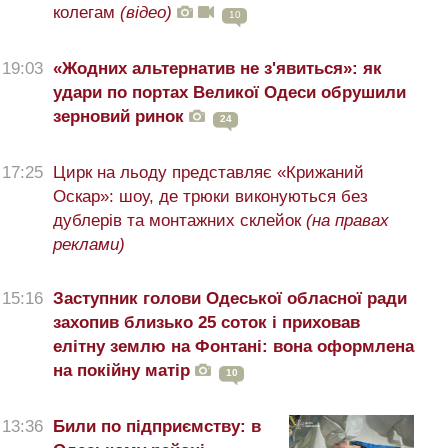
колегам
(відео)
10
19:03
«Жодних альтернатив не з'явиться»: як
удари по портах Великої Одеси обрушили
зерновий ринок
24
17:25
Цирк на льоду представляє «Крижаний
Оскар»: шоу, де трюки виконуються без
дублерів та монтажних склейок
(на правах
реклами)
15:16
Заступник голови Одеської обласної ради
захопив близько 25 соток і приховав
елітну землю на Фонтані: вона оформлена
на покійну матір
10
13:36
Били по підприємству: в