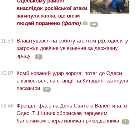
Одеському районі
внаслідок російської атаки
загинула жінка, ще вісім
людей поранено
(фото)
44
11:59
Влаштувався на роботу агентом рф: одеситу
загрожує довічне ув'язнення за державну
зраду
7
10:07
Комбінований удар ворога: потяг до Одеси
спізнюється, на станції на Київщині загинули
пасажири
56
08:46
Френдлі-фаєр на День Святого Валентина: в
Одесі ТЦКшник обприскав перцевим
балончиком оперативника-прикордонника
7