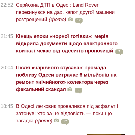
22:52
Серйозна ДТП в Одесі: Land Rover
перекинувся на дах, капот другої машини
розтрощений
(фото)
12
21:45
Кінець епохи «чорної готівки»: мерія
відкрила документи щодо електронного
квитка і чекає від одеситів пропозицій
7
20:04
Після «чарівного стусана»: громада
поблизу Одеси витрачає 6 мільйонів на
ремонт «нічийного» колектора через
фекальний скандал
3
18:45
В Одесі легковик провалився під асфальт і
затонув: хто за це відповість — поки що
загадка
(фото)
17