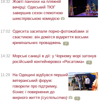
19:32
Жовті панчохи на пляжній
вечірці: Одеський ТЮГ
завершив сезон спекотною
шекспірівською комедією
17:02
Одесита засипали порно-фотожабами зі
свастикою: він домігся відкриття восьми
кримінальних проваджень
8
14:32
Морські санкції в дії: у Чорному морі затонув
російський контейнеровоз «Росатома»
4
11:29
На Одещині відбувся перший
ветеранський форум:
говорили про підтримку,
бізнес і повернення до
мирного життя
(суспільство)
1