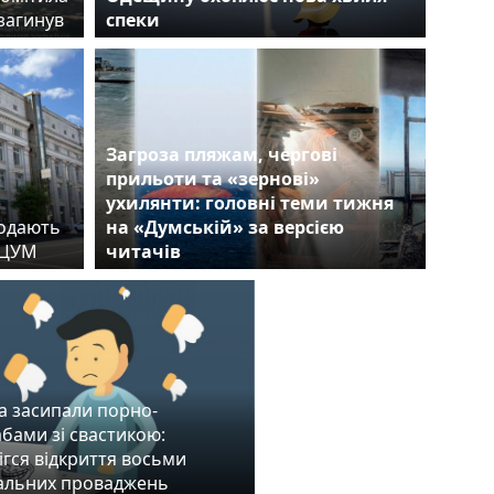
загинув
спеки
Загроза пляжам, чергові
прильоти та «зернові»
ухилянти: головні теми тижня
родають
на «Думській» за версією
й ЦУМ
читачів
а засипали порно-
бами зі свастикою:
ігся відкриття восьми
альних проваджень