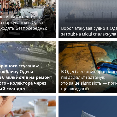
нки від інспекторів:
а паркування в Одесі
дходять безпосередньо
Ворог атакував судно в Од
затоці: на місці спалахнул
арівного стусана»:
 поблизу Одеси
В Одесі легковик провалив
 6 мільйонів на ремонт
під асфальт і затонув:
го» колектора через
хто за це відповість — пок
ий скандал
що загадка