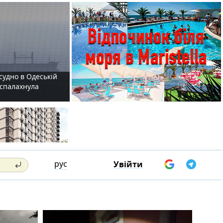
судно в Одеській
і спалахнула
рус
Увійти