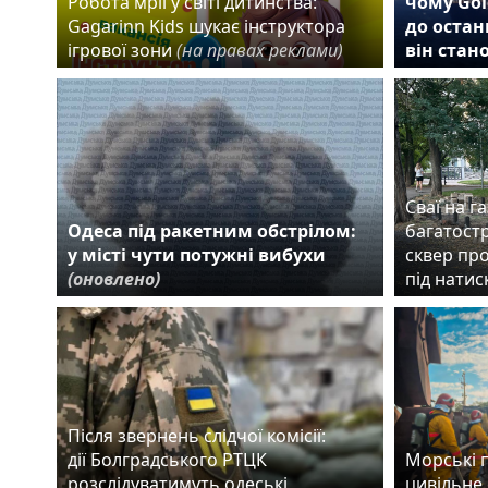
Робота мрії у світі дитинства:
чому Gol
Gagarinn Kids шукає інструктора
до остан
ігрової зони
(на правах реклами)
він стан
Сваї на га
Одеса під ракетним обстрілом:
багатост
у місті чути потужні вибухи
сквер пр
(оновлено)
під нати
Після звернень слідчої комісії:
дії Болградського РТЦК
Морські 
розслідуватимуть одеські
цивільне 