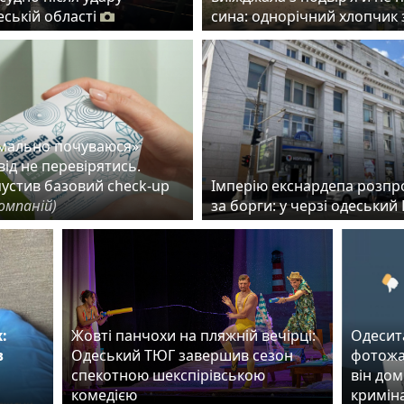
еській області
сина: однорічний хлопчик 
рмально почуваюся»
ід не перевірятись.
пустив базовий check-up
Імперію екснардепа розп
омпаній)
за борги: у черзі одеськи
:
Жовті панчохи на пляжній вечірці:
Одесит
в
Одеський ТЮГ завершив сезон
фотожа
спекотною шекспірівською
він дом
комедією
кримін