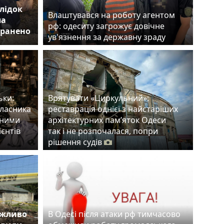
лідок
Влаштувався на роботу агентом
ла
рф: одеситу загрожує довічне
оранено
ув'язнення за державну зраду
ьки:
Врятувати «Циркульний»:
власника
реставрація однієї з найстаріших
тними
архітектурних пам’яток Одеси
ієнтів
так і не розпочалася, попри
рішення судів
ожливо
В Одесі після атаки рф тимчасово