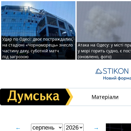
Удар по Одесі: двоє постраждалих,
на стадіоні «Чорноморець» знесло
Атака на Одесу: у місті пр
частину даху, суботній матч
у морі горить судно, є по
під загрозою
(оновлено, фото)
Матеріали
←
→