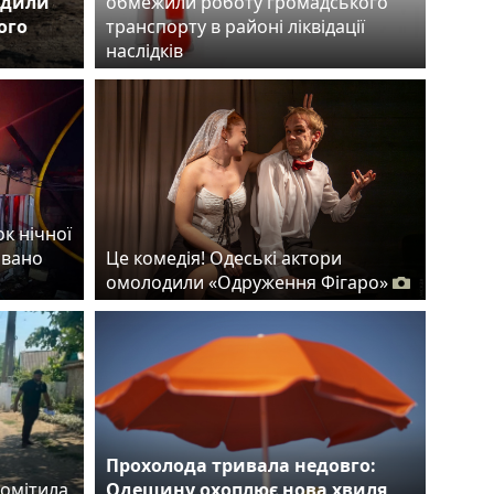
одили
обмежили роботу громадського
ого
транспорту в районі ліквідації
наслідків
ок нічної
овано
Це комедія! Одеські актори
омолодили «Одруження Фігаро»
Прохолода тривала недовго:
помітила
Одещину охоплює нова хвиля