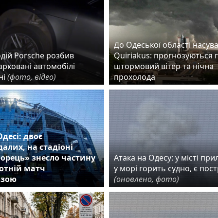
До Одеської області насув
дій Porsche розбив
Quiriakus: прогнозуються 
арковані автомобілі
штормовий вітер та нічна
ні
(фото, відео)
прохолода
Одесі: двоє
алих, на стадіоні
орець» знесло частину
Атака на Одесу: у місті прил
ботній матч
у морі горить судно, є пос
озою
(оновлено, фото)