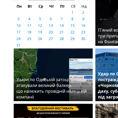
Пн
Вт
Ср
Чт
Пт
Сб
Нд
1
2
3
4
5
6
7
8
9
10
11
12
13
14
15
16
П'яний во
17
18
19
20
21
22
23
три прип
24
25
26
27
28
29
30
на Фонта
31
Удар по 
Удари по Одеській затоці: шахеди
постражд
атакували великий балкер,
«Чорном
що належить провідній німецькій
даху, су
компанії
під загр