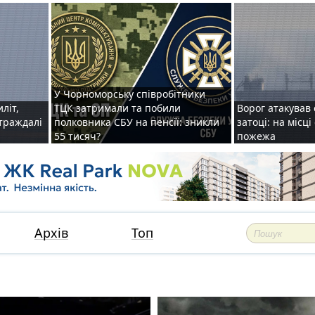
У Чорноморську співробітники
иліт,
ТЦК затримали та побили
Ворог атакував 
страждалі
полковника СБУ на пенсії: зникли
затоці: на місц
55 тисяч?
пожежа
Архів
Топ