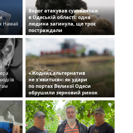
Ворог атакував суховантаж
і
в Одеській області: одна
к Hawaii
людина загинула, ще троє
постраждали
і
сера
«Жодних альтернатив
нюдсів
не з'явиться»: як удари
егам
по портах Великої Одеси
обрушили зерновий ринок