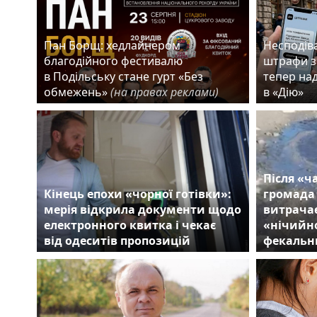
Пан Борщ: хедлайнером
Несподіва
благодійного фестивалю
штрафи з
в Подільську стане гурт «Без
тепер на
обмежень»
(на правах реклами)
в «Дію»
Після «ч
Кінець епохи «чорної готівки»:
громада
мерія відкрила документи щодо
витрачає
електронного квитка і чекає
«нічийно
від одеситів пропозицій
фекальн