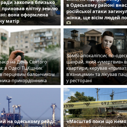
 ради захопив близько
в Одеському районі внас
 і приховав елітну землю
російської атаки загину
ні: вона оформлена
жінка, ще вісім людей п
ну матір
Зомбі-апокаліпсис по-одес
фаєр на День Святого
шахрай, який «умертвив» 
а: в Одесі ТЦКшник
квартири, керував «прива
в перцевим балончиком
в’язницями» та лікував пац
ника-прикордонника
у ресторані
й на одеському рейді:
«Масштаб поки що нем