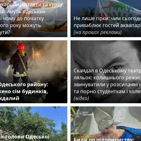
карони, котлети та курку:
ватимуть одеських
і чому до початку
Не лише гірки: чим сьогодн
ого року можуть
приваблює гостей аквапар
ути?
(на правах реклами)
Скандал в Одеському театр
ляльок: колишнього режи
Одеського району:
звинуватили у розсиланні 
ено сім будинків,
та порно студенткам і кол
аждалий
(відео)
к голови Одеської
Били по підприємству: