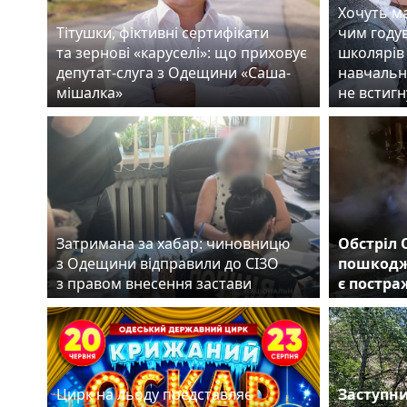
Хочуть ма
Тітушки, фіктивні сертифікати
чим году
та зернові «каруселі»: що приховує
школярів 
депутат-слуга з Одещини «Саша-
навчальн
мішалка»
не встигн
Затримана за хабар: чиновницю
Обстріл 
з Одещини відправили до СІЗО
пошкодж
з правом внесення застави
є постр
Цирк на льоду представляє
Заступни