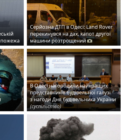
Серйозна ДТП в Одесі: Land Rover
еській
перекинувся на дах, капот другої
а пожежа
машини розтрощений
ся
В Одесі нагородили найкращих
представників будівельної галузі
и
з нагоди Дня будівельника України
(суспільство)