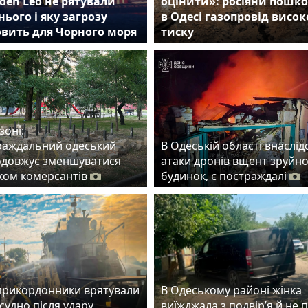
den Leo не рятували
оцінити»: росіяни пошк
нього і яку загрозу
в Одесі газопровід висок
овить для Чорного моря
тиску
зоні:
раждальний одеський
В Одеській області внаслід
одовжує зменшуватися
атаки дронів вщент зруйн
ском комерсантів
будинок, є постраждалі
прикордонники врятували
В Одеському районі жінка
судно після удару
виїжджала з подвір’я й не 