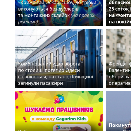
«Крижаний Оскар»: шоу, де трюки
обласної
виконуються без дублерів
25 соток
та монтажних склейок
(на правах
на Фонта
реклами)
на покій
Комбінований удар ворога
Френдлі-
по столиці: потяг до Одеси
Валентин
спізнюється, на станції Київщині
обприска
загинули пасажири
оператив
Покинути