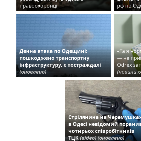
правоохоронці
рф по Од
Денна атака по Одещині:
«Та я но
пошкоджено транспортну
— не прив
інфраструктуру, є постраждалі
Odrex за
(оновлено)
(новини к
Стрілянина на Черемушках
в Одесі невідомий порани
чотирьох співробітників
ТЦК
(відео)
(оновлено)