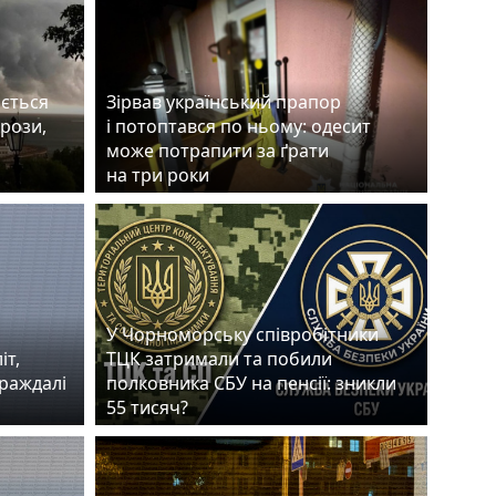
ається
Зірвав український прапор
грози,
і потоптався по ньому: одесит
може потрапити за ґрати
на три роки
У Чорноморську співробітники
іт,
ТЦК затримали та побили
траждалі
полковника СБУ на пенсії: зникли
55 тисяч?