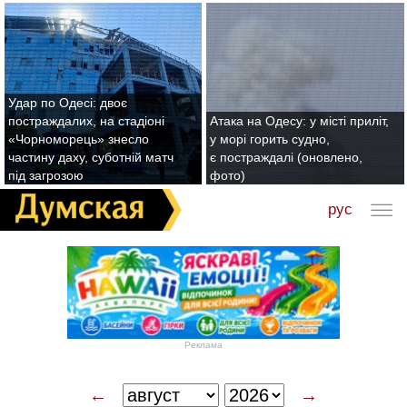
Удар по Одесі: двоє
постраждалих, на стадіоні
Атака на Одесу: у місті приліт,
«Чорноморець» знесло
у морі горить судно,
частину даху, суботній матч
є постраждалі (оновлено,
під загрозою
фото)
рус
Реклама
←
→