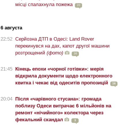
місці спалахнула пожежа
20
6 августа
22:52
Серйозна ДТП в Одесі: Land Rover
перекинувся на дах, капот другої машини
розтрощений
(фото)
36
21:45
Кінець епохи «чорної готівки»: мерія
відкрила документи щодо електронного
квитка і чекає від одеситів пропозицій
16
20:04
Після «чарівного стусана»: громада
поблизу Одеси витрачає 6 мільйонів на
ремонт «нічийного» колектора через
фекальний скандал
3