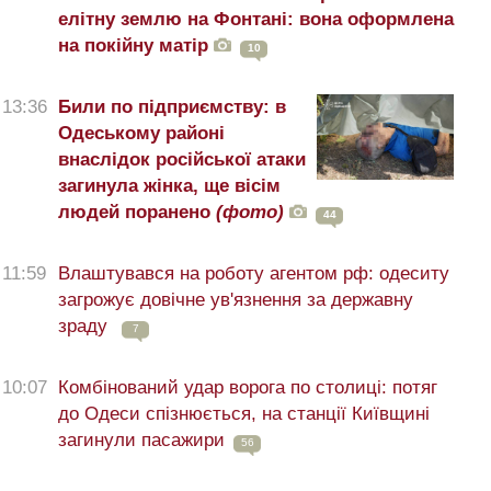
елітну землю на Фонтані: вона оформлена
на покійну матір
10
13:36
Били по підприємству: в
Одеському районі
внаслідок російської атаки
загинула жінка, ще вісім
людей поранено
(фото)
44
11:59
Влаштувався на роботу агентом рф: одеситу
загрожує довічне ув'язнення за державну
зраду
7
10:07
Комбінований удар ворога по столиці: потяг
до Одеси спізнюється, на станції Київщині
загинули пасажири
56