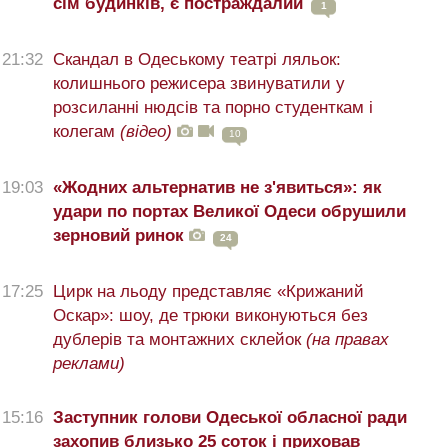
сім будинків, є постраждалий
1
21:32
Скандал в Одеському театрі ляльок:
колишнього режисера звинуватили у
розсиланні нюдсів та порно студенткам і
колегам
(відео)
10
19:03
«Жодних альтернатив не з'явиться»: як
удари по портах Великої Одеси обрушили
зерновий ринок
24
17:25
Цирк на льоду представляє «Крижаний
Оскар»: шоу, де трюки виконуються без
дублерів та монтажних склейок
(на правах
реклами)
15:16
Заступник голови Одеської обласної ради
захопив близько 25 соток і приховав