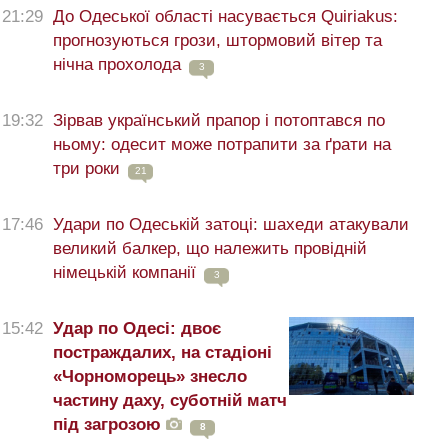
21:29
До Одеської області насувається Quiriakus:
прогнозуються грози, штормовий вітер та
нічна прохолода
3
19:32
Зірвав український прапор і потоптався по
ньому: одесит може потрапити за ґрати на
три роки
21
17:46
Удари по Одеській затоці: шахеди атакували
великий балкер, що належить провідній
німецькій компанії
3
15:42
Удар по Одесі: двоє
постраждалих, на стадіоні
«Чорноморець» знесло
частину даху, суботній матч
під загрозою
8