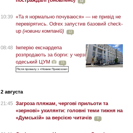
постраждалі
(оновлено)
12
10:39
«Та я нормально почуваюся» — не привід не
перевірятись. Odrex запустив базовий check-
up
(новини компаній)
12
08:48
Імперію екснардепа
розпродають за борги: у черзі
одеський ЦУМ
15
Після провалу з «Новим Привозом»
2 августа
21:45
Загроза пляжам, чергові прильоти та
«зернові» ухилянти: головні теми тижня на
«Думській» за версією читачів
7