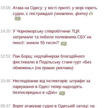
15:08
Атака на Одесу: у місті приліт, у морі горить
судно, є постраждалі
(оновлено, фото)
2
14:20
У Чорноморську співробітники ТЦК
затримали та побили полковника СБУ на
пенсії: зникли 55 тисяч?
34
12:52
Пан Борщ: хедлайнером благодійного
фестивалю в Подільську стане гурт «Без
обмежень»
(на правах реклами)
10:46
Несподіванки від інспекторів: штрафи за
паркування в Одесі тепер надходять
безпосередньо в «Дію»
5
08:37
Ворог атакував судно в Одеській затоці: на