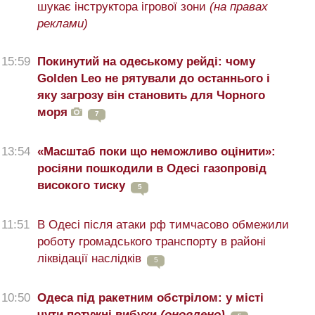
шукає інструктора ігрової зони
(на правах
реклами)
15:59
Покинутий на одеському рейді: чому
Golden Leo не рятували до останнього і
яку загрозу він становить для Чорного
моря
7
13:54
«Масштаб поки що неможливо оцінити»:
росіяни пошкодили в Одесі газопровід
високого тиску
5
11:51
В Одесі після атаки рф тимчасово обмежили
роботу громадського транспорту в районі
ліквідації наслідків
5
10:50
Одеса під ракетним обстрілом: у місті
чути потужні вибухи
(оновлено)