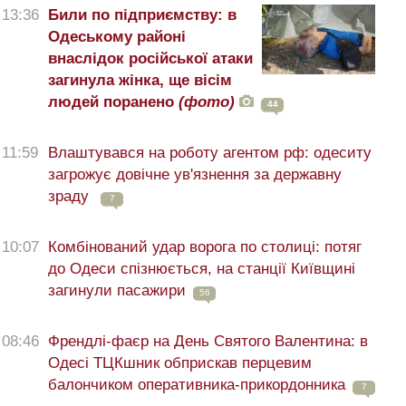
13:36
Били по підприємству: в
Одеському районі
внаслідок російської атаки
загинула жінка, ще вісім
людей поранено
(фото)
44
11:59
Влаштувався на роботу агентом рф: одеситу
загрожує довічне ув'язнення за державну
зраду
7
10:07
Комбінований удар ворога по столиці: потяг
до Одеси спізнюється, на станції Київщині
загинули пасажири
56
08:46
Френдлі-фаєр на День Святого Валентина: в
Одесі ТЦКшник обприскав перцевим
балончиком оперативника-прикордонника
7