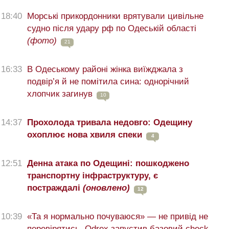
18:40
Морські прикордонники врятували цивільне
судно після удару рф по Одеській області
(фото)
21
16:33
В Одеському районі жінка виїжджала з
подвір’я й не помітила сина: однорічний
хлопчик загинув
10
14:37
Прохолода тривала недовго: Одещину
охоплює нова хвиля спеки
4
12:51
Денна атака по Одещині: пошкоджено
транспортну інфраструктуру, є
постраждалі
(оновлено)
12
10:39
«Та я нормально почуваюся» — не привід не
перевірятись. Odrex запустив базовий check-