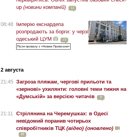
up
(новини компаній)
12
08:48
Імперію екснардепа
розпродають за борги: у черзі
одеський ЦУМ
15
Після провалу з «Новим Привозом»
2 августа
21:45
Загроза пляжам, чергові прильоти та
«зернові» ухилянти: головні теми тижня на
«Думській» за версією читачів
7
21:11
Стрілянина на Черемушках: в Одесі
невідомий поранив чотирьох
співробітників ТЦК
(відео)
(оновлено)
37