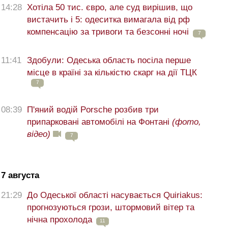
14:28
Хотіла 50 тис. євро, але суд вирішив, що
вистачить і 5: одеситка вимагала від рф
компенсацію за тривоги та безсонні ночі
7
11:41
Здобули: Одеська область посіла перше
місце в країні за кількістю скарг на дії ТЦК
7
08:39
П'яний водій Porsche розбив три
припарковані автомобілі на Фонтані
(фото,
відео)
7
7 августа
21:29
До Одеської області насувається Quiriakus:
прогнозуються грози, штормовий вітер та
нічна прохолода
11