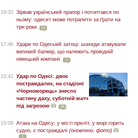
19:32
Зірвав український прапор і потоптався по
ньому: одесит може потрапити за ґрати на
три роки
24
17:46
Удари по Одеській затоці: шахеди атакували
великий балкер, що належить провідній
німецькій компанії
7
15:42
Удар по Одесі: двоє
постраждалих, на стадіоні
«Чорноморець» знесло
частину даху, суботній матч
під загрозою
13
15:08
Атака на Одесу: у місті приліт, у морі горить
судно, є постраждалі
(оновлено, фото)
2