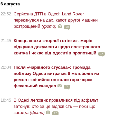
6 августа
22:52
Серйозна ДТП в Одесі: Land Rover
перекинувся на дах, капот другої машини
розтрощений
(фото)
38
21:45
Кінець епохи «чорної готівки»: мерія
відкрила документи щодо електронного
квитка і чекає від одеситів пропозицій
17
20:04
Після «чарівного стусана»: громада
поблизу Одеси витрачає 6 мільйонів на
ремонт «нічийного» колектора через
фекальний скандал
3
18:45
В Одесі легковик провалився під асфальт і
затонув: хто за це відповість — поки що
загадка
(фото)
17