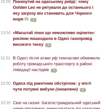
15:59
Покинутий на одеському рейді: чому
Golden Leo не рятували до останнього і
яку загрозу він становить для Чорного
моря
7
13:54
«Масштаб поки що неможливо оцінити»:
росіяни пошкодили в Одесі газопровід
високого тиску
5
11:51
В Одесі після атаки рф тимчасово обмежили
роботу громадського транспорту в районі
ліквідації наслідків
5
10:50
Одеса під ракетним обстрілом: у місті
чути потужні вибухи
(оновлено)
5
10:35
Сваї на газоні: багатостраждальний одеський
сквер продовжує зменшуватися під натиском