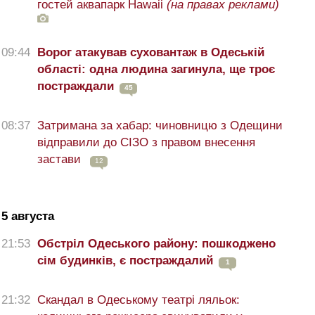
гостей аквапарк Hawaii
(на правах реклами)
09:44
Ворог атакував суховантаж в Одеській
області: одна людина загинула, ще троє
постраждали
45
08:37
Затримана за хабар: чиновницю з Одещини
відправили до СІЗО з правом внесення
застави
12
5 августа
21:53
Обстріл Одеського району: пошкоджено
сім будинків, є постраждалий
1
21:32
Скандал в Одеському театрі ляльок: