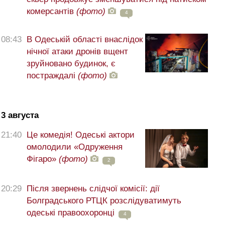
комерсантів
(фото)
4
08:43
В Одеській області внаслідок
нічної атаки дронів вщент
зруйновано будинок, є
постраждалі
(фото)
3 августа
21:40
Це комедія! Одеські актори
омолодили «Одруження
Фігаро»
(фото)
2
20:29
Після звернень слідчої комісії: дії
Болградського РТЦК розслідуватимуть
одеські правоохоронці
4