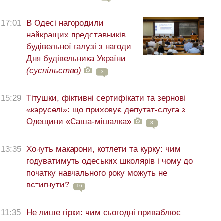
17:01
В Одесі нагородили
найкращих представників
будівельної галузі з нагоди
Дня будівельника України
(суспільство)
3
15:29
Тітушки, фіктивні сертифікати та зернові
«каруселі»: що приховує депутат-слуга з
Одещини «Саша-мішалка»
3
13:35
Хочуть макарони, котлети та курку: чим
годуватимуть одеських школярів і чому до
початку навчального року можуть не
встигнути?
16
11:35
Не лише гірки: чим сьогодні приваблює