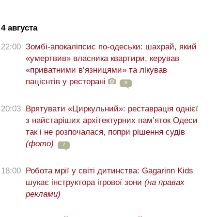
4 августа
22:00
Зомбі-апокаліпсис по-одеськи: шахрай, який
«умертвив» власника квартири, керував
«приватними в’язницями» та лікував
пацієнтів у ресторані
8
20:03
Врятувати «Циркульний»: реставрація однієї
з найстаріших архітектурних пам’яток Одеси
так і не розпочалася, попри рішення судів
(фото)
7
18:00
Робота мрії у світі дитинства: Gagarinn Kids
шукає інструктора ігрової зони
(на правах
реклами)