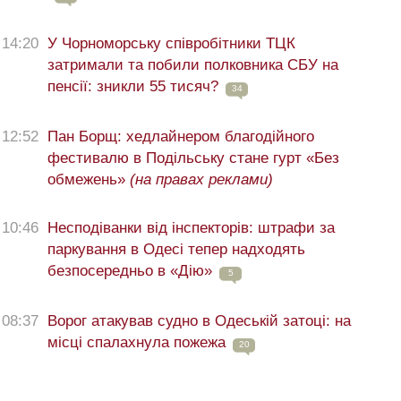
14:20
У Чорноморську співробітники ТЦК
затримали та побили полковника СБУ на
пенсії: зникли 55 тисяч?
34
12:52
Пан Борщ: хедлайнером благодійного
фестивалю в Подільську стане гурт «Без
обмежень»
(на правах реклами)
10:46
Несподіванки від інспекторів: штрафи за
паркування в Одесі тепер надходять
безпосередньо в «Дію»
5
08:37
Ворог атакував судно в Одеській затоці: на
місці спалахнула пожежа
20