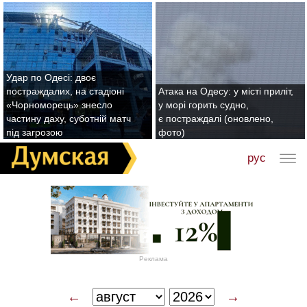
Удар по Одесі: двоє
постраждалих, на стадіоні
Атака на Одесу: у місті приліт,
«Чорноморець» знесло
у морі горить судно,
частину даху, суботній матч
є постраждалі (оновлено,
під загрозою
фото)
рус
Реклама
←
→