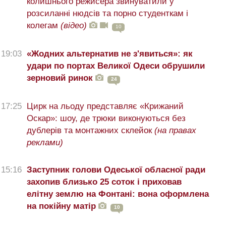
колишнього режисера звинуватили у
розсиланні нюдсів та порно студенткам і
колегам
(відео)
10
19:03
«Жодних альтернатив не з'явиться»: як
удари по портах Великої Одеси обрушили
зерновий ринок
24
17:25
Цирк на льоду представляє «Крижаний
Оскар»: шоу, де трюки виконуються без
дублерів та монтажних склейок
(на правах
реклами)
15:16
Заступник голови Одеської обласної ради
захопив близько 25 соток і приховав
елітну землю на Фонтані: вона оформлена
на покійну матір
10