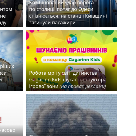
Комбінований удар ворога
ентом
по столиці: потяг до Одеси
чне
спізнюється, на станції Київщині
раду
загинули пасажири
аріших
еси
Робота мрії у світі дитинства:
и
Gagarinn Kids шукає інструктора
ігрової зони
(на правах реклами)
мчасово