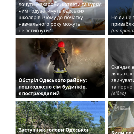
Хочуть макарони, котлети та курку:
чим годуватимуть одеських
школярів і чому до початку
Не лише г
навчального року можуть
приваблю
не встигнути?
(на права
Скандал 
ляльок: 
Обстріл Одеського району:
звинувати
пошкоджено сім будинків,
та порно 
є постраждалий
(відео)
Заступник голови Одеської
Били по 