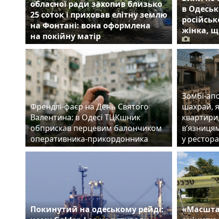
обласної ради захопив близько
в Одеськ
25 соток і приховав елітну землю
російськ
на Фонтані: вона оформлена
жінка, щ
на покійну матір
Зомбі-апо
Френдлі-фаєр на День Святого
шахрай, 
Валентина: в Одесі ТЦКшник
квартири
обприскав перцевим балончиком
в’язницям
оперативника-прикордонника
у рестора
Покинутий на одеському рейді:
«Масшта