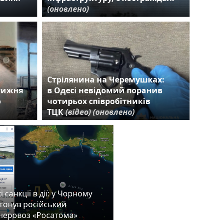
(оновлено)
Стрілянина на Черемушках:
 тижня
в Одесі невідомий поранив
ю
чотирьох співробітників
ТЦК
(відео)
(оновлено)
 санкції в дії: у Чорному
атонув російський
неровоз «Росатома»