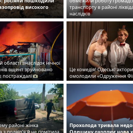
»: росіяни пошкодили
обмежили роботу громадс
газопровід високого
транспорту в районі ліквіда
наслідків
й області внаслідок нічної
онів вщент зруйновано
Це комедія! Одеські актори
 є постраждалі
омолодили «Одруження Фі
ому районі жінка
Прохолода тривала недо
 з подвір’я й не помітила
Одещину охоплює нова 