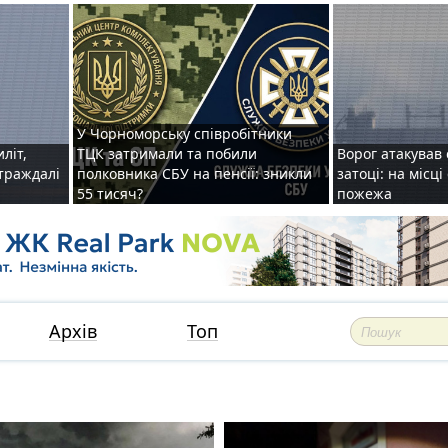
У Чорноморську співробітники
иліт,
ТЦК затримали та побили
Ворог атакував 
страждалі
полковника СБУ на пенсії: зникли
затоці: на місц
55 тисяч?
пожежа
Архів
Топ