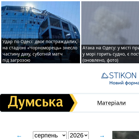
Удар по Одесі: двоє постраждалих,
на стадіоні «Чорноморець» знесло
Атака на Одесу: у місті пр
частину даху, суботній матч
у морі горить судно, є по
під загрозою
(оновлено, фото)
Матеріали
←
→