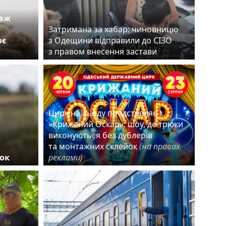
таж
Затримана за хабар: чиновницю
оє
з Одещини відправили до СІЗО
з правом внесення застави
Цирк на льоду представляє
«Крижаний Оскар»: шоу, де трюки
виконуються без дублерів
та монтажних склейок
(на правах
ок
реклами)