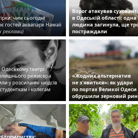
Ворог атакував сухован
ірки: чим сьогодні
в Одеській області: одна
є гостей аквапарк Hawaii
людина загинула, ще тр
х реклами)
постраждали
в Одеському театрі
колишнього режисера
«Жодних альтернатив
ли у розсиланні нюдсів
не з'явиться»: як удари
студенткам і колегам
по портах Великої Одеси
обрушили зерновий рин
підприємству: