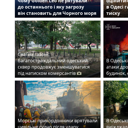
чому Golden Leo не рятували
оцінити
до останнього і яку загрозу
в Одесі 
він становить для Чорного моря
тиску
Сваї на газоні:
багатостраждальний одеський
В Одеські
сквер продовжує зменшуватися
атаки др
під натиском комерсантів
будинок,
Морські прикордонники врятували
В Одеськ
цивільне судно після удару
виїжджала