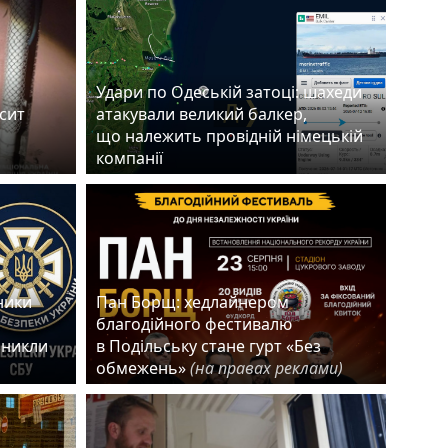
Удари по Одеській затоці: шахеди
есит
атакували великий балкер,
що належить провідній німецькій
компанії
ники
Пан Борщ: хедлайнером
благодійного фестивалю
зникли
в Подільську стане гурт «Без
обмежень»
(на правах реклами)