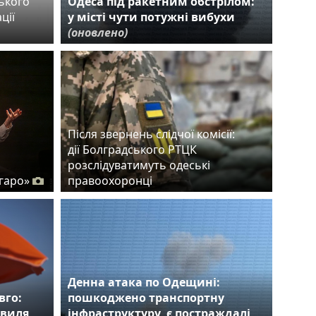
ького
Одеса під ракетним обстрілом:
ції
у місті чути потужні вибухи
(оновлено)
Після звернень слідчої комісії:
дії Болградського РТЦК
розслідуватимуть одеські
гаро»
правоохоронці
Денна атака по Одещині:
вго:
пошкоджено транспортну
хвиля
інфраструктуру, є постраждалі