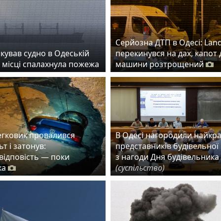
Серйозна ДТП в Одесі: Lan
кував судно в Одеській
перекинувся на дах, капот 
а місці спалахнула пожежа
машини розтрощений
егковик провалився
В Одесі нагородили найкр
ьт і затонув:
представників будівельної 
 відповість — поки
з нагоди Дня будівельника
ка
(суспільство)