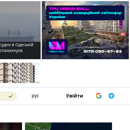
судно в Одеській
і спалахнула
рус
Увійти