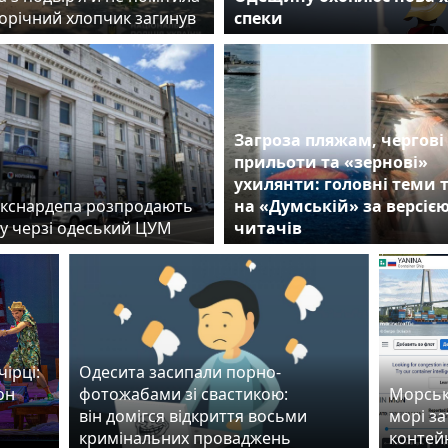
норічний хлопчик загинув
спеки
Загроза пляжам, чергові
прильоти та «зернові»
ухилянти: головні теми
екснардепа розпродають
на «Думській» за версіє
 у черзі одеський ЦУМ
читачів
ірці:
Одесита засипали порно-
он
фотожабами зі свастикою:
Морські
він домігся відкриття восьми
морі з
кримінальних проваджень
контей