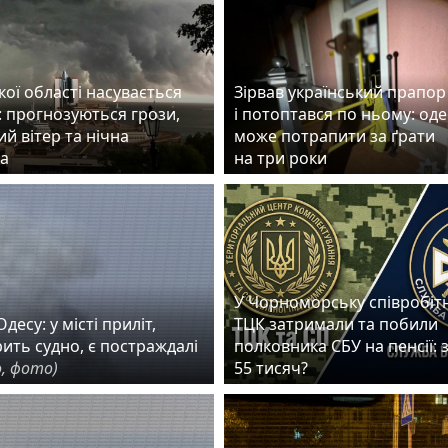
ої області насувається
Зірвав український прапор
: прогнозуються грози,
і потоптався по ньому: од
й вітер та нічна
може потрапити за ґрати
а
на три роки
У Чорноморську співробіт
десу: у місті приліт,
ТЦК затримали та побили
рить судно, є постраждалі
полковника СБУ на пенсії: 
, фото)
55 тисяч?