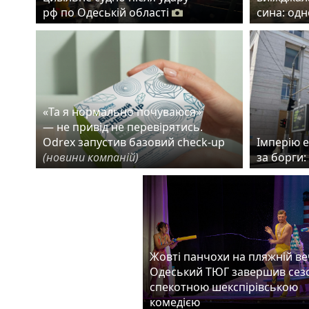
рф по Одеській області
сина: од
«Та я нормально почуваюся»
— не привід не перевірятись.
Odrex запустив базовий check-up
Імперію 
(новини компаній)
за борги:
Жовті панчохи на пляжній веч
Одеський ТЮГ завершив сез
спекотною шекспірівською
комедією