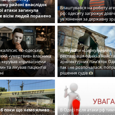
ому районі внаслідок
Влаштувався на роботу аг
ої атаки загинула
рф: одеситу загрожує дові
е вісім людей поранено
ув'язнення за державну з
каліпсис по-одеськи:
Врятувати «Циркульний»:
який «умертвив» власника
реставрація однієї з найст
, керував «приватними
архітектурних пам’яток Од
и» та лікував пацієнтів
так і не розпочалася, попр
ні
рішення судів
б поки що неможливо
В Одесі після атаки рф ти