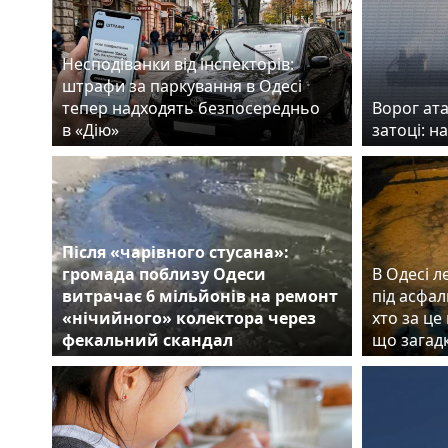
Несподіванки від інспекторів:
штрафи за паркування в Одесі
тепер надходять безпосередньо
Ворог ата
в «Дію»
затоці: н
Після «чарівного стусана»:
громада поблизу Одеси
В Одесі л
витрачає 6 мільйонів на ремонт
під асфал
«нічийного» колектора через
хто за це
фекальний скандал
що загад