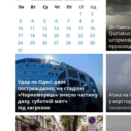
Пн
Вт
Ср
Чт
Пт
Сб
Нд
1
2
3
4
5
6
7
8
9
До Одеськ
10
11
12
13
14
15
16
Quiriakus
17
18
19
20
21
22
23
штормови
24
25
26
27
28
29
30
прохолод
31
Удар по Одесі: двоє
постраждалих, на стадіоні
«Чорноморець» знесло частину
Атака на О
даху, суботній матч
у морі го
під загрозою
(оновлено