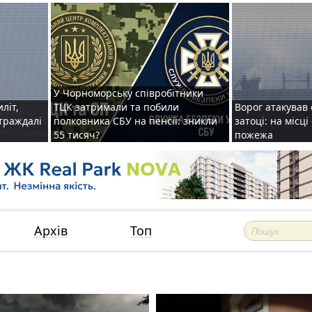
У Чорноморську співробітники
иліт,
ТЦК затримали та побили
Ворог атакував 
страждалі
полковника СБУ на пенсії: зникли
затоці: на місц
55 тисяч?
пожежа
Архів
Топ