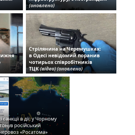
(оновлено)
Стрілянина на Черемушках:
 тижня
в Одесі невідомий поранив
ю
чотирьох співробітників
ТЦК
(відео)
(оновлено)
 санкції в дії: у Чорному
атонув російський
неровоз «Росатома»