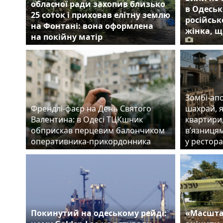
обласної ради захопив близько
в Одеськ
25 соток і приховав елітну землю
російськ
на Фонтані: вона оформлена
жінка, щ
на покійну матір
Зомбі-апо
Френдлі-фаєр на День Святого
шахрай, 
Валентина: в Одесі ТЦКшник
квартири
обприскав перцевим балончиком
в’язницям
оперативника-прикордонника
у рестора
Покинутий на одеському рейді:
«Масшта