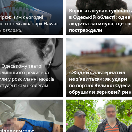
Ворог атакував сухован
ірки: чим сьогодні
в Одеській області: одна
є гостей аквапарк Hawaii
людина загинула, ще тр
х реклами)
постраждали
в Одеському театрі
колишнього режисера
«Жодних альтернатив
ли у розсиланні нюдсів
не з'явиться»: як удари
студенткам і колегам
по портах Великої Одеси
обрушили зерновий рин
підприємству: