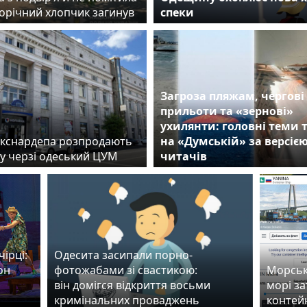
норічний хлопчик загинув
спеки
Загроза пляжам, чергові
прильоти та «зернові»
ухилянти: головні теми
екснардепа розпродають
на «Думській» за версіє
 у черзі одеський ЦУМ
читачів
ірці:
Одесита засипали порно-
он
фотожабами зі свастикою:
Морські
він домігся відкриття восьми
морі з
кримінальних проваджень
контей