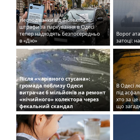
Несподіванки від інспекторів:
штрафи за паркування в Одесі
тепер надходять безпосередньо
Ворог ата
в «Дію»
затоці: н
Після «чарівного стусана»:
громада поблизу Одеси
В Одесі л
витрачає 6 мільйонів на ремонт
під асфал
«нічийного» колектора через
хто за це
фекальний скандал
що загад