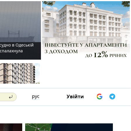
судно в Одеській
і спалахнула
рус
Увійти