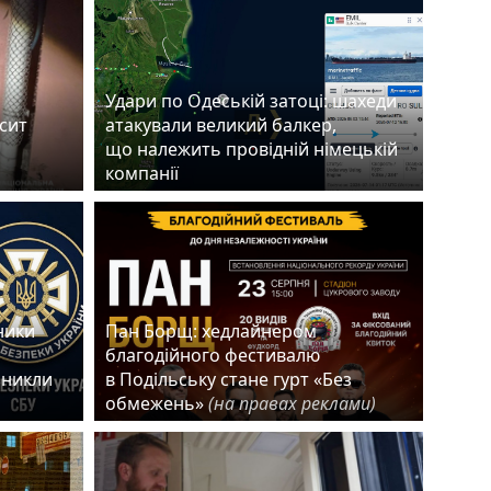
Удари по Одеській затоці: шахеди
есит
атакували великий балкер,
що належить провідній німецькій
компанії
ники
Пан Борщ: хедлайнером
благодійного фестивалю
зникли
в Подільську стане гурт «Без
обмежень»
(на правах реклами)