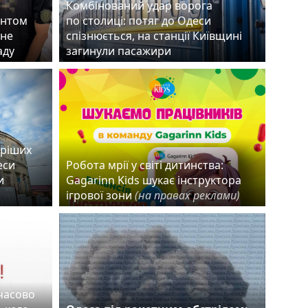
Комбінований удар ворога
ентом
по столиці: потяг до Одеси
чне
спізнюється, на станції Київщині
раду
загинули пасажири
аріших
еси
Робота мрії у світі дитинства:
и
Gagarinn Kids шукає інструктора
ігрової зони
(на правах реклами)
мчасово