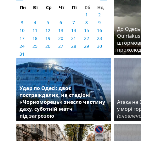
Пн
Вт
Ср
Чт
Пт
Сб
Нд
1
2
3
4
5
6
7
8
9
До Одеськ
10
11
12
13
14
15
16
Quiriakus
17
18
19
20
21
22
23
штормови
24
25
26
27
28
29
30
прохолод
31
Удар по Одесі: двоє
постраждалих, на стадіоні
«Чорноморець» знесло частину
Атака на О
даху, суботній матч
у морі го
під загрозою
(оновлено