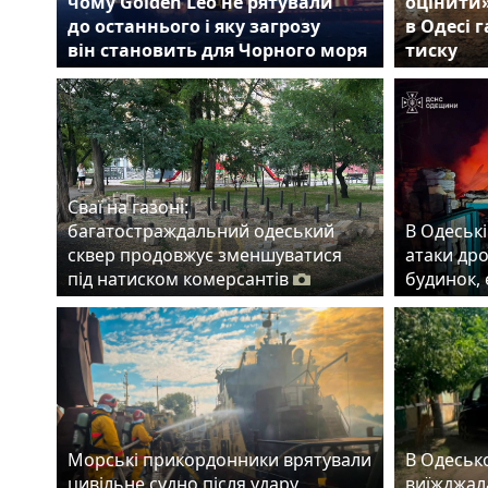
чому Golden Leo не рятували
оцінити
до останнього і яку загрозу
в Одесі 
він становить для Чорного моря
тиску
Сваї на газоні:
багатостраждальний одеський
В Одеські
сквер продовжує зменшуватися
атаки др
під натиском комерсантів
будинок,
Морські прикордонники врятували
В Одеськ
цивільне судно після удару
виїжджала