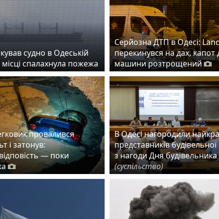
Серйозна ДТП в Одесі: Lan
кував судно в Одеській
перекинувся на дах, капот 
а місці спалахнула пожежа
машини розтрощений
егковик провалився
В Одесі нагородили найкр
ьт і затонув:
представників будівельної 
 відповість — поки
з нагоди Дня будівельника
ка
(суспільство)