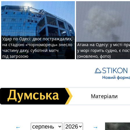
Удар по Одесі: двоє постраждалих,
на стадіоні «Чорноморець» знесло
Атака на Одесу: у місті пр
частину даху, суботній матч
у морі горить судно, є по
під загрозою
(оновлено, фото)
Матеріали
←
→