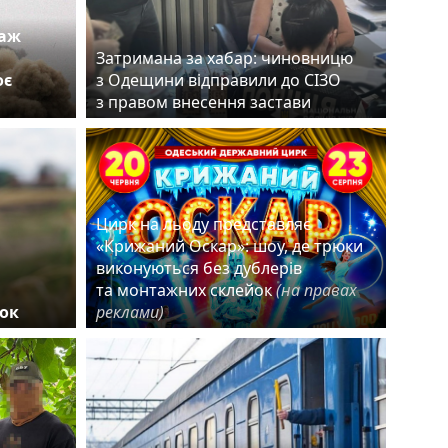
таж
Затримана за хабар: чиновницю
оє
з Одещини відправили до СІЗО
з правом внесення застави
Цирк на льоду представляє
«Крижаний Оскар»: шоу, де трюки
виконуються без дублерів
та монтажних склейок
(на правах
ок
реклами)