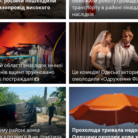
»: росіяни пошкодили
обмежили роботу громадс
газопровід високого
транспорту в районі ліквіда
наслідків
й області внаслідок нічної
онів вщент зруйновано
Це комедія! Одеські актори
 є постраждалі
омолодили «Одруження Фі
ому районі жінка
Прохолода тривала недо
 з подвір’я й не помітила
Одещину охоплює нова 