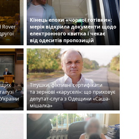
Кінець епохи «чорної готівки»:
d Rover
мерія відкрила документи щодо
другої
електронного квитка і чекає
від одеситів пропозицій
ащих
Тітушки, фіктивні сертифікати
галузі
та зернові «каруселі»: що приховує
 України
депутат-слуга з Одещини «Саша-
мішалка»