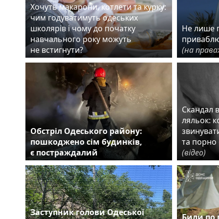
Хочуть макарони, котлети та курку:
чим годуватимуть одеських
школярів і чому до початку
Не лише г
навчального року можуть
приваблю
не встигнути?
(на права
Скандал 
ляльок: 
Обстріл Одеського району:
звинувати
пошкоджено сім будинків,
та порно 
є постраждалий
(відео)
Заступник голови Одеської
Били по 