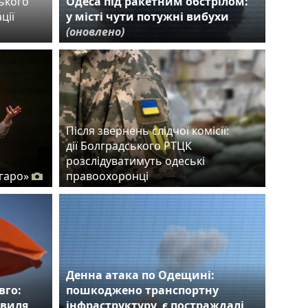
ького
Одеса під ракетним обстрілом:
ції
у місті чути потужні вибухи
(оновлено)
Після звернень слідчої комісії:
дії Болградського РТЦК
розслідуватимуть одеські
гаро»
правоохоронці
Денна атака по Одещині:
вго:
пошкоджено транспортну
хвиля
інфраструктуру, є постраждалі