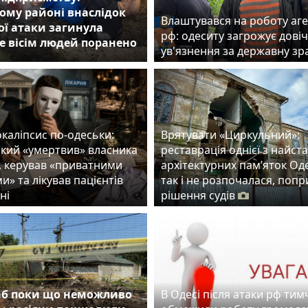
ому районі внаслідок
Влаштувався на роботу аг
ої атаки загинула
рф: одеситу загрожує дові
е вісім людей поранено
ув'язнення за державну з
каліпсис по-одеськи:
Врятувати «Циркульний»:
який «умертвив» власника
реставрація однієї з найст
, керував «приватними
архітектурних пам’яток Од
и» та лікував пацієнтів
так і не розпочалася, попр
ні
рішення судів
б поки що неможливо
В Одесі після атаки рф ти