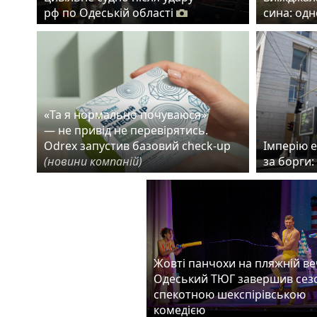
рф по Одеській області
сина: од
«Та я нормально почуваюся»
— не привід не перевірятись.
Odrex запустив базовий check-up
Імперію 
(новини компаній)
за борги:
Жовті панчохи на пляжній веч
Одеський ТЮГ завершив сез
спекотною шекспірівською
комедією