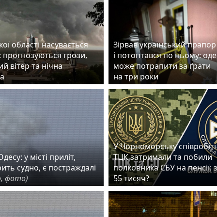
ої області насувається
Зірвав український прапор
: прогнозуються грози,
і потоптався по ньому: од
й вітер та нічна
може потрапити за ґрати
а
на три роки
У Чорноморську співробіт
десу: у місті приліт,
ТЦК затримали та побили
рить судно, є постраждалі
полковника СБУ на пенсії: 
, фото)
55 тисяч?