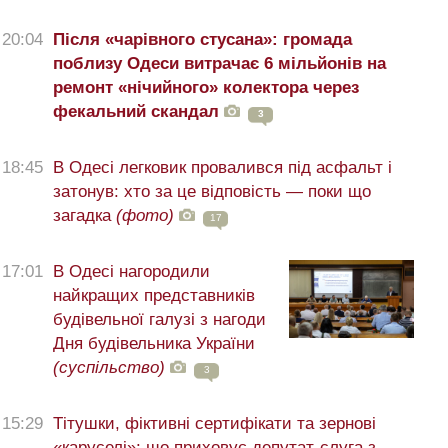
20:04
Після «чарівного стусана»: громада
поблизу Одеси витрачає 6 мільйонів на
ремонт «нічийного» колектора через
фекальний скандал
3
18:45
В Одесі легковик провалився під асфальт і
затонув: хто за це відповість — поки що
загадка
(фото)
17
17:01
В Одесі нагородили
найкращих представників
будівельної галузі з нагоди
Дня будівельника України
(суспільство)
3
15:29
Тітушки, фіктивні сертифікати та зернові
«каруселі»: що приховує депутат-слуга з