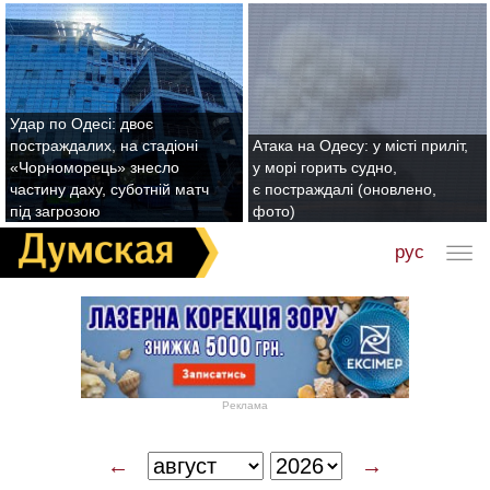
Удар по Одесі: двоє
постраждалих, на стадіоні
Атака на Одесу: у місті приліт,
«Чорноморець» знесло
у морі горить судно,
частину даху, суботній матч
є постраждалі (оновлено,
під загрозою
фото)
рус
Реклама
←
→