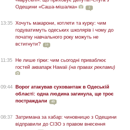
Одещини «Саша-мішалка»
3
13:35
Хочуть макарони, котлети та курку: чим
годуватимуть одеських школярів і чому до
початку навчального року можуть не
встигнути?
16
11:35
Не лише гірки: чим сьогодні приваблює
гостей аквапарк Hawaii
(на правах реклами)
09:44
Ворог атакував суховантаж в Одеській
області: одна людина загинула, ще троє
постраждали
45
08:37
Затримана за хабар: чиновницю з Одещини
відправили до СІЗО з правом внесення