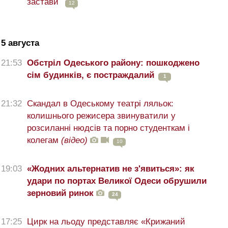
застави
12
5 августа
21:53
Обстріл Одеського району: пошкоджено
сім будинків, є постраждалий
1
21:32
Скандал в Одеському театрі ляльок:
колишнього режисера звинуватили у
розсиланні нюдсів та порно студенткам і
колегам
(відео)
10
19:03
«Жодних альтернатив не з'явиться»: як
удари по портах Великої Одеси обрушили
зерновий ринок
24
17:25
Цирк на льоду представляє «Крижаний