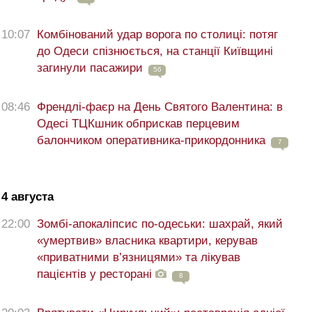
10:07
Комбінований удар ворога по столиці: потяг
до Одеси спізнюється, на станції Київщині
загинули пасажири
56
08:46
Френдлі-фаєр на День Святого Валентина: в
Одесі ТЦКшник обприскав перцевим
балончиком оперативника-прикордонника
7
4 августа
22:00
Зомбі-апокаліпсис по-одеськи: шахрай, який
«умертвив» власника квартири, керував
«приватними в’язницями» та лікував
пацієнтів у ресторані
8