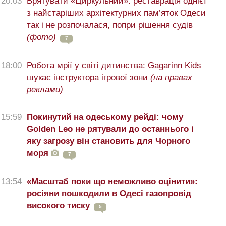
20:03
Врятувати «Циркульний»: реставрація однієї
з найстаріших архітектурних пам’яток Одеси
так і не розпочалася, попри рішення судів
(фото)
7
18:00
Робота мрії у світі дитинства: Gagarinn Kids
шукає інструктора ігрової зони
(на правах
реклами)
15:59
Покинутий на одеському рейді: чому
Golden Leo не рятували до останнього і
яку загрозу він становить для Чорного
моря
7
13:54
«Масштаб поки що неможливо оцінити»:
росіяни пошкодили в Одесі газопровід
високого тиску
5