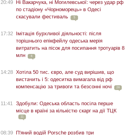
20:49
Ні Вакарчука, ні Могилевської: через удар рф
по стадіону «Чорноморець» в Одесі
скасували фестиваль
5
17:32
Імітація бурхливої діяльності: після
торішнього епікфейлу одеська мерія
витратить на пісок для посипання тротуарів 8
млн
6
14:28
Хотіла 50 тис. євро, але суд вирішив, що
вистачить і 5: одеситка вимагала від рф
компенсацію за тривоги та безсонні ночі
26
11:41
Здобули: Одеська область посіла перше
місце в країні за кількістю скарг на дії ТЦК
11
08:39
П'яний водій Porsche розбив три