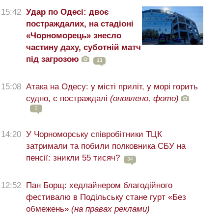
15:42
Удар по Одесі: двоє
постраждалих, на стадіоні
«Чорноморець» знесло
частину даху, суботній матч
під загрозою
13
15:08
Атака на Одесу: у місті приліт, у морі горить
судно, є постраждалі
(оновлено, фото)
2
14:20
У Чорноморську співробітники ТЦК
затримали та побили полковника СБУ на
пенсії: зникли 55 тисяч?
34
12:52
Пан Борщ: хедлайнером благодійного
фестивалю в Подільську стане гурт «Без
обмежень»
(на правах реклами)