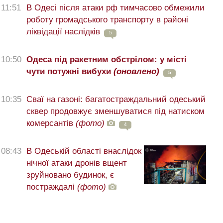
11:51
В Одесі після атаки рф тимчасово обмежили
роботу громадського транспорту в районі
ліквідації наслідків
5
10:50
Одеса під ракетним обстрілом: у місті
чути потужні вибухи
(оновлено)
5
10:35
Сваї на газоні: багатостраждальний одеський
сквер продовжує зменшуватися під натиском
комерсантів
(фото)
4
08:43
В Одеській області внаслідок
нічної атаки дронів вщент
зруйновано будинок, є
постраждалі
(фото)