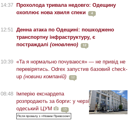
14:37
Прохолода тривала недовго: Одещину
охоплює нова хвиля спеки
4
12:51
Денна атака по Одещині: пошкоджено
транспортну інфраструктуру, є
постраждалі
(оновлено)
12
10:39
«Та я нормально почуваюся» — не привід не
перевірятись. Odrex запустив базовий check-
up
(новини компаній)
12
08:48
Імперію екснардепа
розпродають за борги: у черзі
одеський ЦУМ
15
Після провалу з «Новим Привозом»