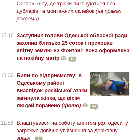
Оскар»: шоу, де трюки виконуються без
дублерів та монтажних склейок
(на правах
реклами)
15:16
Заступник голови Одеської обласної ради
захопив близько 25 соток і приховав
елітну землю на Фонтані: вона оформлена
на покійну матір
10
13:36
Били по підприємству: в
Одеському районі
внаслідок російської атаки
загинула жінка, ще вісім
людей поранено
(фото)
44
11:59
Влаштувався на роботу агентом рф: одеситу
загрожує довічне ув'язнення за державну
зраду
7