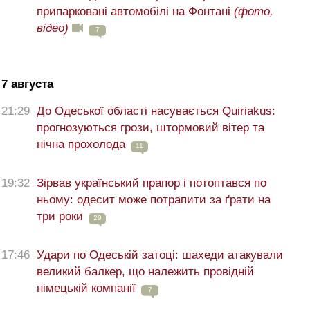
припарковані автомобілі на Фонтані
(фото,
відео)
7
7 августа
21:29
До Одеської області насувається Quiriakus:
прогнозуються грози, штормовий вітер та
нічна прохолода
11
19:32
Зірвав український прапор і потоптався по
ньому: одесит може потрапити за ґрати на
три роки
29
17:46
Удари по Одеській затоці: шахеди атакували
великий балкер, що належить провідній
німецькій компанії
7