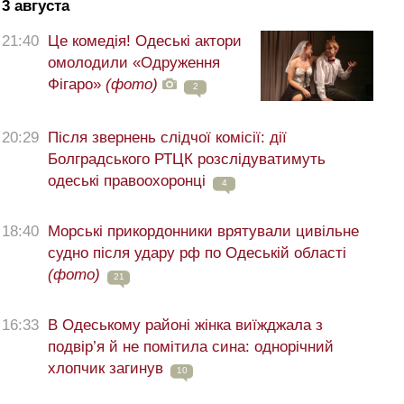
3 августа
21:40
Це комедія! Одеські актори
омолодили «Одруження
Фігаро»
(фото)
2
20:29
Після звернень слідчої комісії: дії
Болградського РТЦК розслідуватимуть
одеські правоохоронці
4
18:40
Морські прикордонники врятували цивільне
судно після удару рф по Одеській області
(фото)
21
16:33
В Одеському районі жінка виїжджала з
подвір’я й не помітила сина: однорічний
хлопчик загинув
10