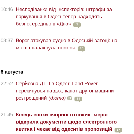
10:46
Несподіванки від інспекторів: штрафи за
паркування в Одесі тепер надходять
безпосередньо в «Дію»
5
08:37
Ворог атакував судно в Одеській затоці: на
місці спалахнула пожежа
20
6 августа
22:52
Серйозна ДТП в Одесі: Land Rover
перекинувся на дах, капот другої машини
розтрощений
(фото)
38
21:45
Кінець епохи «чорної готівки»: мерія
відкрила документи щодо електронного
квитка і чекає від одеситів пропозицій
17