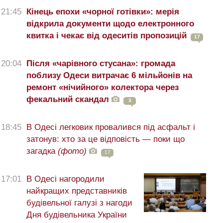
21:45
Кінець епохи «чорної готівки»: мерія
відкрила документи щодо електронного
квитка і чекає від одеситів пропозицій
17
20:04
Після «чарівного стусана»: громада
поблизу Одеси витрачає 6 мільйонів на
ремонт «нічийного» колектора через
фекальний скандал
3
18:45
В Одесі легковик провалився під асфальт і
затонув: хто за це відповість — поки що
загадка
(фото)
17
17:01
В Одесі нагородили
найкращих представників
будівельної галузі з нагоди
Дня будівельника України