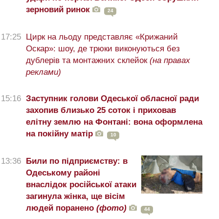
зерновий ринок
24
17:25
Цирк на льоду представляє «Крижаний
Оскар»: шоу, де трюки виконуються без
дублерів та монтажних склейок
(на правах
реклами)
15:16
Заступник голови Одеської обласної ради
захопив близько 25 соток і приховав
елітну землю на Фонтані: вона оформлена
на покійну матір
10
13:36
Били по підприємству: в
Одеському районі
внаслідок російської атаки
загинула жінка, ще вісім
людей поранено
(фото)
44