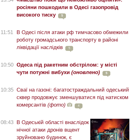
росіяни пошкодили в Одесі газопровід
високого тиску
5
11:51
В Одесі після атаки рф тимчасово обмежили
роботу громадського транспорту в районі
ліквідації наслідків
5
10:50
Одеса під ракетним обстрілом: у місті
чути потужні вибухи
(оновлено)
5
10:35
Сваї на газоні: багатостраждальний одеський
сквер продовжує зменшуватися під натиском
комерсантів
(фото)
4
08:43
В Одеській області внаслідок
нічної атаки дронів вщент
зруйновано будинок, є