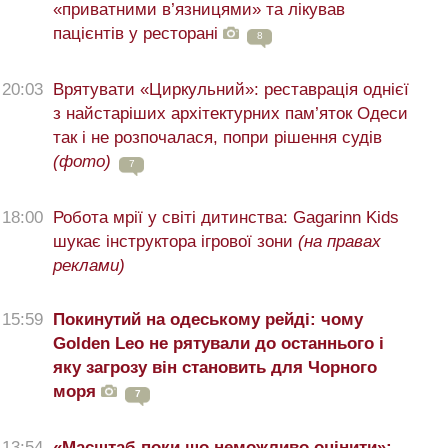
«приватними в’язницями» та лікував
пацієнтів у ресторані
8
20:03
Врятувати «Циркульний»: реставрація однієї
з найстаріших архітектурних пам’яток Одеси
так і не розпочалася, попри рішення судів
(фото)
7
18:00
Робота мрії у світі дитинства: Gagarinn Kids
шукає інструктора ігрової зони
(на правах
реклами)
15:59
Покинутий на одеському рейді: чому
Golden Leo не рятували до останнього і
яку загрозу він становить для Чорного
моря
7
13:54
«Масштаб поки що неможливо оцінити»: