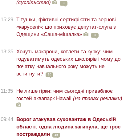
(суспільство)
3
15:29
Тітушки, фіктивні сертифікати та зернові
«каруселі»: що приховує депутат-слуга з
Одещини «Саша-мішалка»
3
13:35
Хочуть макарони, котлети та курку: чим
годуватимуть одеських школярів і чому до
початку навчального року можуть не
встигнути?
16
11:35
Не лише гірки: чим сьогодні приваблює
гостей аквапарк Hawaii
(на правах реклами)
09:44
Ворог атакував суховантаж в Одеській
області: одна людина загинула, ще троє
постраждали
45