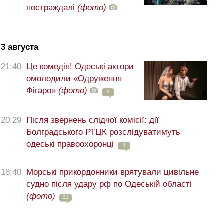
постраждалі
(фото)
3 августа
21:40
Це комедія! Одеські актори
омолодили «Одруження
Фігаро»
(фото)
2
20:29
Після звернень слідчої комісії: дії
Болградського РТЦК розслідуватимуть
одеські правоохоронці
4
18:40
Морські прикордонники врятували цивільне
судно після удару рф по Одеській області
(фото)
21