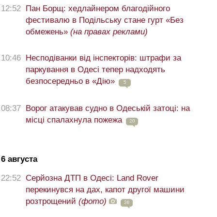
12:52
Пан Борщ: хедлайнером благодійного
фестивалю в Подільську стане гурт «Без
обмежень»
(на правах реклами)
10:46
Несподіванки від інспекторів: штрафи за
паркування в Одесі тепер надходять
безпосередньо в «Дію»
5
08:37
Ворог атакував судно в Одеській затоці: на
місці спалахнула пожежа
20
6 августа
22:52
Серйозна ДТП в Одесі: Land Rover
перекинувся на дах, капот другої машини
розтрощений
(фото)
38