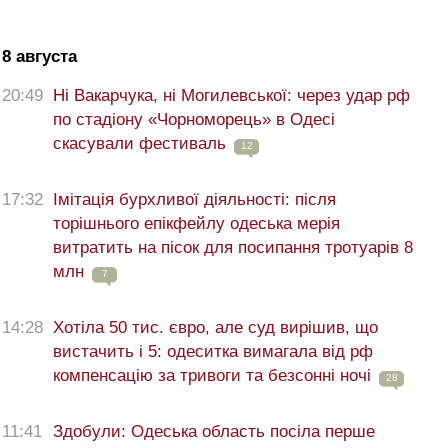
8 августа
20:49
Ні Вакарчука, ні Могилевської: через удар рф
по стадіону «Чорноморець» в Одесі
скасували фестиваль
12
17:32
Імітація бурхливої діяльності: після
торішнього епікфейлу одеська мерія
витратить на пісок для посипання тротуарів 8
млн
7
14:28
Хотіла 50 тис. євро, але суд вирішив, що
вистачить і 5: одеситка вимагала від рф
компенсацію за тривоги та безсонні ночі
28
11:41
Здобули: Одеська область посіла перше