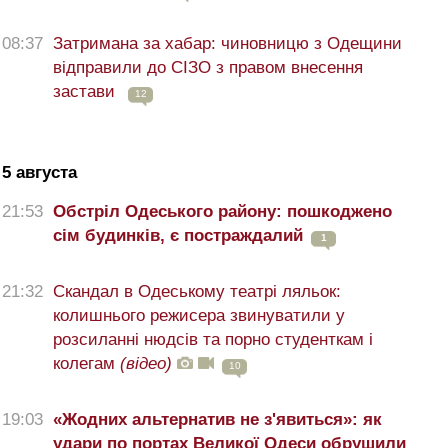
08:37
Затримана за хабар: чиновницю з Одещини
відправили до СІЗО з правом внесення
застави
12
5 августа
21:53
Обстріл Одеського району: пошкоджено
сім будинків, є постраждалий
1
21:32
Скандал в Одеському театрі ляльок:
колишнього режисера звинуватили у
розсиланні нюдсів та порно студенткам і
колегам
(відео)
10
19:03
«Жодних альтернатив не з'явиться»: як
удари по портах Великої Одеси обрушили