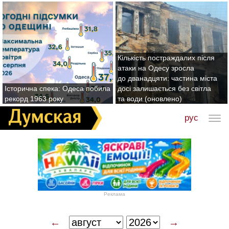
Кількість постраждалих після
атаки на Одесу зросла
до дванадцяти: частина міста
Історична спека: Одеса побила
досі залишається без світла
рекорд 1963 року
та води (оновлено)
рус
Реклама
←
→