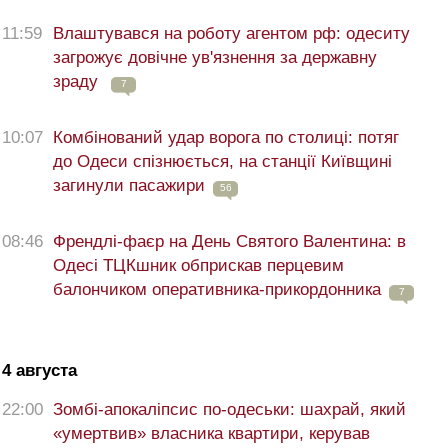
11:59
Влаштувався на роботу агентом рф: одеситу
загрожує довічне ув'язнення за державну
зраду
7
10:07
Комбінований удар ворога по столиці: потяг
до Одеси спізнюється, на станції Київщині
загинули пасажири
56
08:46
Френдлі-фаєр на День Святого Валентина: в
Одесі ТЦКшник обприскав перцевим
балончиком оперативника-прикордонника
7
4 августа
22:00
Зомбі-апокаліпсис по-одеськи: шахрай, який
«умертвив» власника квартири, керував