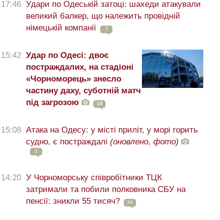
17:46
Удари по Одеській затоці: шахеди атакували
великий балкер, що належить провідній
німецькій компанії
7
15:42
Удар по Одесі: двоє
постраждалих, на стадіоні
«Чорноморець» знесло
частину даху, суботній матч
під загрозою
14
15:08
Атака на Одесу: у місті приліт, у морі горить
судно, є постраждалі
(оновлено, фото)
2
14:20
У Чорноморську співробітники ТЦК
затримали та побили полковника СБУ на
пенсії: зникли 55 тисяч?
34