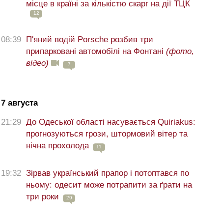
місце в країні за кількістю скарг на дії ТЦК
12
08:39
П'яний водій Porsche розбив три
припарковані автомобілі на Фонтані
(фото,
відео)
7
7 августа
21:29
До Одеської області насувається Quiriakus:
прогнозуються грози, штормовий вітер та
нічна прохолода
11
19:32
Зірвав український прапор і потоптався по
ньому: одесит може потрапити за ґрати на
три роки
29