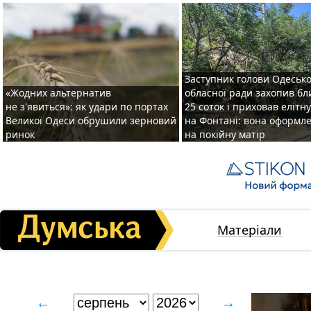
Заступник голови Одесько
«Жодних альтернатив
обласної ради захопив бл
не з'явиться»: як удари по портах
25 соток і приховав елітн
Великої Одеси обрушили зерновий
на Фонтані: вона оформл
ринок
на покійну матір
Матеріали
←
→