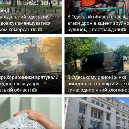
зоні:
раждальний одеський
В Одеській області внаслід
одовжує зменшуватися
атаки дронів вщент зруйн
ском комерсантів
будинок, є постраждалі
прикордонники врятували
В Одеському районі жінка
судно після удару
виїжджала з подвір’я й не 
еській області
сина: однорічний хлопчик 