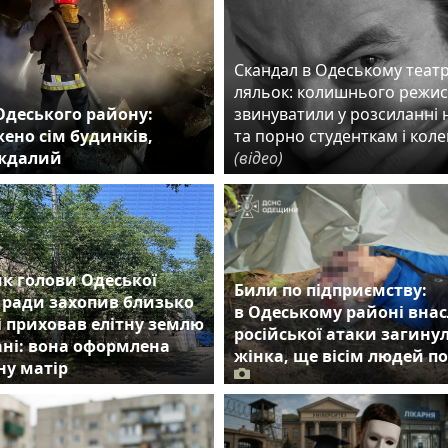
Скандал в Одеському театр
ляльок: колишнього режи
Одеського району:
звинуватили у розсиланні 
ено сім будинків,
та порно студенткам і кол
аждалий
(відео)
к голови Одеської
Били по підприємству:
 ради захопив близько
в Одеському районі внас
 і приховав елітну землю
російської атаки загину
ні: вона оформлена
жінка, ще вісім людей п
ну матір