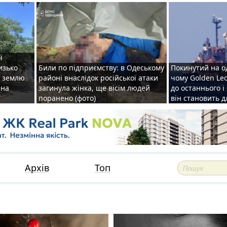
ї
изько
Били по підприємству: в Одеському
Покинутий на о
у землю
районі внаслідок російської атаки
чому Golden Le
ена
загинула жінка, ще вісім людей
до останнього і
поранено (фото)
він становить 
Архів
Топ