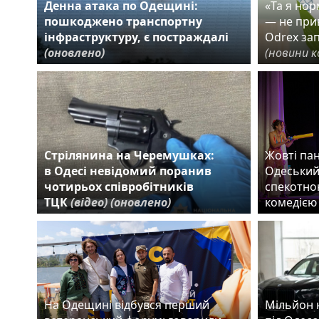
Денна атака по Одещині:
«Та я но
пошкоджено транспортну
— не прив
інфраструктуру, є постраждалі
Odrex за
(оновлено)
(новини к
Стрілянина на Черемушках:
Жовті пан
в Одесі невідомий поранив
Одеський
чотирьох співробітників
спекотно
ТЦК
(відео)
(оновлено)
комедіє
На Одещині відбувся перший
Мільйон 