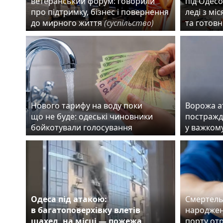
ветеранський форум: говорили
під Одесо
про підтримку, бізнес і повернення
леді з мі
до мирного життя
(суспільство)
та готовн
Нового тарифу на воду поки
Ворожа а
що не буде: одеські чиновники
постражда
бойкотували голосування
у важком
Одеса під атакою:
Смертель
в багатоповерхівку влетів
народжен
шахед, на місці — пожежа
порту от