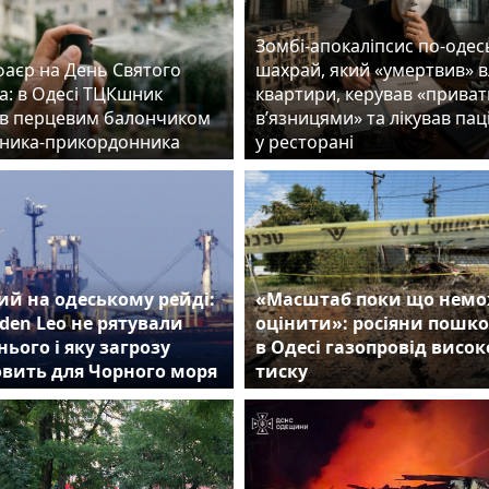
Зомбі-апокаліпсис по-одес
фаєр на День Святого
шахрай, який «умертвив» 
а: в Одесі ТЦКшник
квартири, керував «прива
в перцевим балончиком
в’язницями» та лікував пац
ника-прикордонника
у ресторані
й на одеському рейді:
«Масштаб поки що нем
den Leo не рятували
оцінити»: росіяни пошк
нього і яку загрозу
в Одесі газопровід висок
овить для Чорного моря
тиску