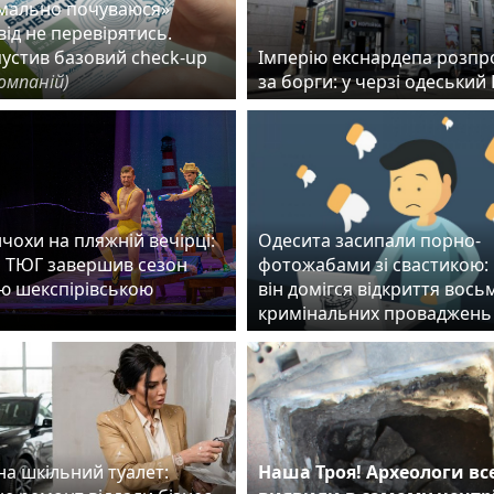
рмально почуваюся»
ід не перевірятись.
пустив базовий check-up
Імперію екснардепа розп
омпаній)
за борги: у черзі одеськи
чохи на пляжній вечірці:
Одесита засипали порно-
 ТЮГ завершив сезон
фотожабами зі свастикою:
ю шекспірівською
він домігся відкриття вось
ю
кримінальних проваджень
на шкільний туалет:
Наша Троя! Археологи вс