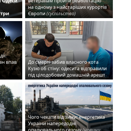
і Одеси
ветеранам пройти реабілітацію
на одному з найстаріших курортів
 три
Європи
(суспільство)
ії:
ан впав
До смерті забив власного кота
Кузю об стіну: одесита відправили
під цілодобовий домашній арешт
Чого чекати від зими: енергетика
України напередодні
в
опалювального сезону
(новини