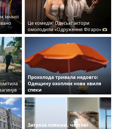
ок нічної
овано
Це комедія! Одеські актори
омолодили «Одруження Фігаро»
Прохолода тривала недовго:
помітила
Одещину охоплює нова хвиля
загинув
спеки
Загроза пляжам, чергові