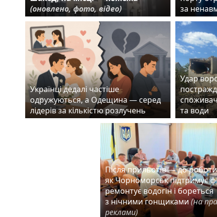
(оновлено, фото, відео)
за ненав
Удар воро
Українці дедалі частіше
постражд
одружуються, а Одещина — серед
споживач
лідерів за кількістю розлучень
та води
Після прильотів — до роботи
як Чорноморськ підтримує ф
ремонтує водогін і бореться
з нічними гонщиками
(на пр
реклами)