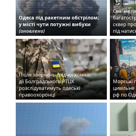
Сваї на га
Одеса під ракетним обстрілом:
багатост
у місті чути потужні вибухи
сквер пр
(оновлено)
під нати
Після звернень слідчої комісії:
дії Болградського РТЦК
Морські 
розслідуватимуть одеські
цивільне 
правоохоронці
рф по Од