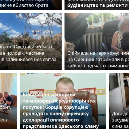
мисне вбивство брата
будівництво та ремонти 
га по Одеській області:
ав чоловік, частина
Спіймали на гарячому: чи
ів залишилася без світла
на Одещині затримали в 
кабінеті під час отримання
Величезна спадщина
:
та марафон передноворічних
ронт,
покупок: борці з корупцією
проводять повну перевірку
Доведен
авах
декларації впливового
засудил
представника одеського клану
сина з