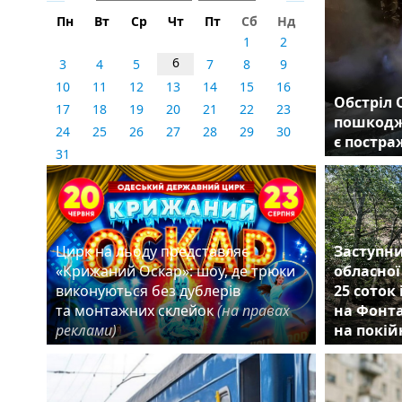
Пн
Вт
Ср
Чт
Пт
Сб
Нд
1
2
6
3
4
5
7
8
9
10
11
12
13
14
15
16
Обстріл 
17
18
19
20
21
22
23
пошкодж
24
25
26
27
28
29
30
є постр
31
Цирк на льоду представляє
Заступни
«Крижаний Оскар»: шоу, де трюки
обласної
виконуються без дублерів
25 соток
та монтажних склейок
(на правах
на Фонта
реклами)
на покій