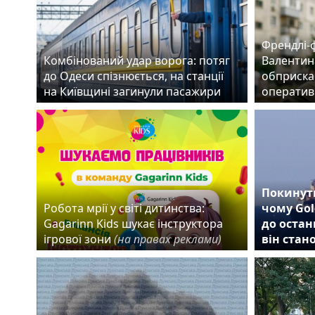
Френдлі-
Комбінований удар ворога: потяг
Валентин
до Одеси спізнюється, на станції
обприска
на Київщині загинули пасажири
оператив
Покинути
Робота мрії у світі дитинства:
чому Gol
Gagarinn Kids шукає інструктора
до остан
ігрової зони
(на правах реклами)
він стан