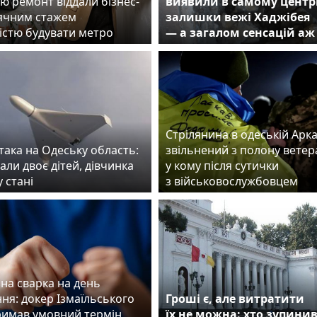
ю ремонт віддали бізнес-
виявили в самому центр
сячним стажем
залишки вежі Хаджібея
істю будувати метро
— а загалом сенсацій аж
Стрілянина в одеській Аркад
така на Одеську область:
звільнений з полону ветер
ли двоє дітей, дівчинка
у кому після сутички
у стані
з військовослужбовцем
на сварка на день
ня: докер Ізмаїльського
Гроші є, але витратити
римав умовний термін
їх не можна: хто зупини