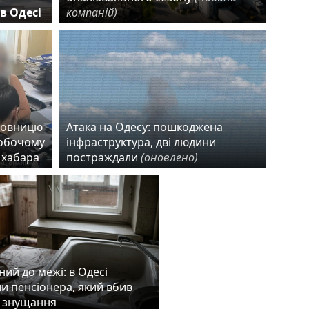
в Одесі
компаній)
новницю
Атака на Одесу: пошкоджена
робочому
інфраструктура, дві людини
 хабара
постраждали
(оновлено)
ий до межі: в Одесі
и пенсіонера, який вбив
а знущання