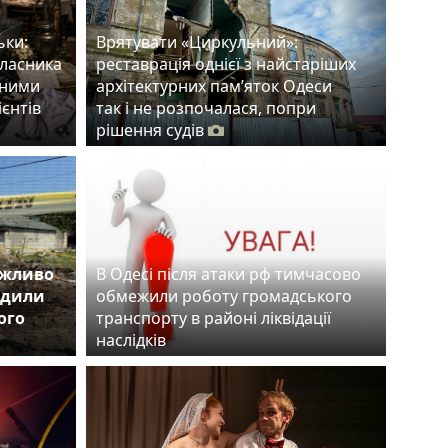
ьки:
Врятувати «Циркульний»:
власника
реставрація однієї з найстаріших
тними
архітектурних пам’яток Одеси
ієнтів
так і не розпочалася, попри
рішення судів
ожливо
В Одесі після атаки рф тимчасово
одили
обмежили роботу громадського
ого
транспорту в районі ліквідації
наслідків