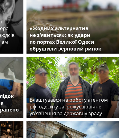
і
сера
«Жодних альтернатив
нюдсів
не з'явиться»: як удари
егам
по портах Великої Одеси
обрушили зерновий ринок
лідок
Влаштувався на роботу агентом
ла
рф: одеситу загрожує довічне
оранено
ув'язнення за державну зраду