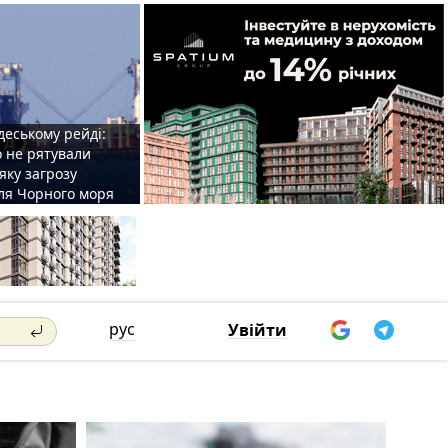
деському рейді:
o не рятували
 яку загрозу
для Чорного моря
рус
Увійти