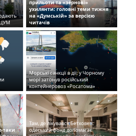
прильоти та «зернові»
ухилянти: головні теми тижня
родають
на «Думській» за версією
й ЦУМ
читачів
Морські санкції в дії: у Чорному
ми
морі затонув російський
контейнеровоз «Росатома»
Там, де лікувався Бетховен:
е-таки
одеський фонд допомагає