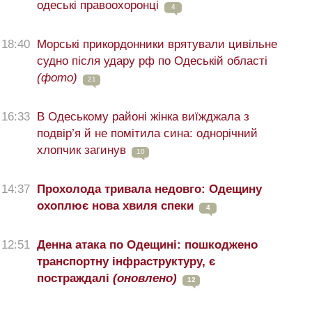
одеські правоохоронці
4
18:40
Морські прикордонники врятували цивільне
судно після удару рф по Одеській області
(фото)
21
16:33
В Одеському районі жінка виїжджала з
подвір’я й не помітила сина: однорічний
хлопчик загинув
10
14:37
Прохолода тривала недовго: Одещину
охоплює нова хвиля спеки
4
12:51
Денна атака по Одещині: пошкоджено
транспортну інфраструктуру, є
постраждалі
(оновлено)
12