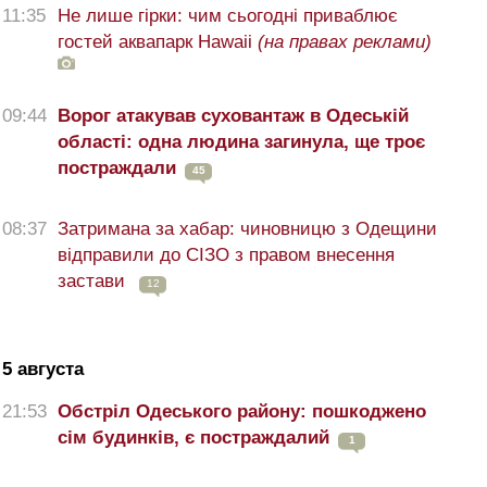
11:35
Не лише гірки: чим сьогодні приваблює
гостей аквапарк Hawaii
(на правах реклами)
09:44
Ворог атакував суховантаж в Одеській
області: одна людина загинула, ще троє
постраждали
45
08:37
Затримана за хабар: чиновницю з Одещини
відправили до СІЗО з правом внесення
застави
12
5 августа
21:53
Обстріл Одеського району: пошкоджено
сім будинків, є постраждалий
1