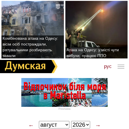
Комбінована атака на Одесу:
вісім осіб постраждали,
рятувальники розбирають
Атака на Одесу: у місті чути
завали
вибухи, працює ППО
рус
Реклама
←
→