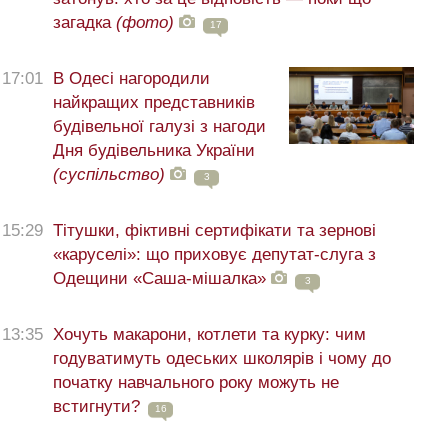
загадка
(фото)
17
17:01
В Одесі нагородили
найкращих представників
будівельної галузі з нагоди
Дня будівельника України
(суспільство)
3
15:29
Тітушки, фіктивні сертифікати та зернові
«каруселі»: що приховує депутат-слуга з
Одещини «Саша-мішалка»
3
13:35
Хочуть макарони, котлети та курку: чим
годуватимуть одеських школярів і чому до
початку навчального року можуть не
встигнути?
16