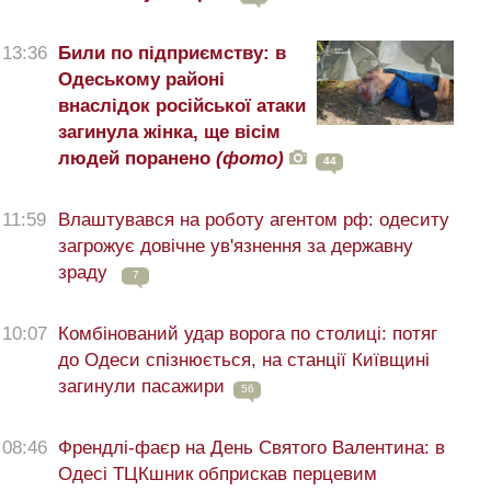
13:36
Били по підприємству: в
Одеському районі
внаслідок російської атаки
загинула жінка, ще вісім
людей поранено
(фото)
44
11:59
Влаштувався на роботу агентом рф: одеситу
загрожує довічне ув'язнення за державну
зраду
7
10:07
Комбінований удар ворога по столиці: потяг
до Одеси спізнюється, на станції Київщині
загинули пасажири
56
08:46
Френдлі-фаєр на День Святого Валентина: в
Одесі ТЦКшник обприскав перцевим