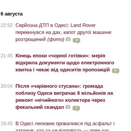
6 августа
22:52
Серйозна ДТП в Одесі: Land Rover
перекинувся на дах, капот другої машини
розтрощений
(фото)
38
21:45
Кінець епохи «чорної готівки»: мерія
відкрила документи щодо електронного
квитка і чекає від одеситів пропозицій
17
20:04
Після «чарівного стусана»: громада
поблизу Одеси витрачає 6 мільйонів на
ремонт «нічийного» колектора через
фекальний скандал
3
18:45
В Одесі легковик провалився під асфальт і
затонув: хто за це відповість — поки що