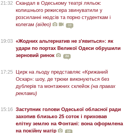
21:32
Скандал в Одеському театрі ляльок:
колишнього режисера звинуватили у
розсиланні нюдсів та порно студенткам і
колегам
(відео)
10
19:03
«Жодних альтернатив не з'явиться»: як
удари по портах Великої Одеси обрушили
зерновий ринок
24
17:25
Цирк на льоду представляє «Крижаний
Оскар»: шоу, де трюки виконуються без
дублерів та монтажних склейок
(на правах
реклами)
15:16
Заступник голови Одеської обласної ради
захопив близько 25 соток і приховав
елітну землю на Фонтані: вона оформлена
на покійну матір
10