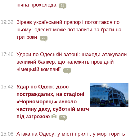
нічна прохолода
11
19:32
Зірвав український прапор і потоптався по
ньому: одесит може потрапити за ґрати на
три роки
29
17:46
Удари по Одеській затоці: шахеди атакували
великий балкер, що належить провідній
німецькій компанії
7
15:42
Удар по Одесі: двоє
постраждалих, на стадіоні
«Чорноморець» знесло
частину даху, суботній матч
під загрозою
13
15:08
Атака на Одесу: у місті приліт, у морі горить