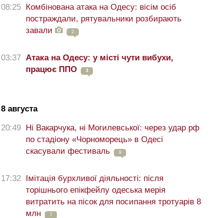
08:25
Комбінована атака на Одесу: вісім осіб
постраждали, рятувальники розбирають
завали
2
03:37
Атака на Одесу: у місті чути вибухи,
працює ППО
3
8 августа
20:49
Ні Вакарчука, ні Могилевської: через удар рф
по стадіону «Чорноморець» в Одесі
скасували фестиваль
9
17:32
Імітація бурхливої діяльності: після
торішнього епікфейлу одеська мерія
витратить на пісок для посипання тротуарів 8
млн
7