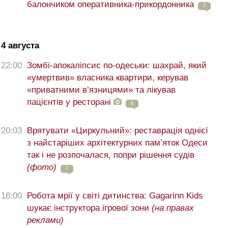
балончиком оперативника-прикордонника
7
4 августа
22:00
Зомбі-апокаліпсис по-одеськи: шахрай, який
«умертвив» власника квартири, керував
«приватними в’язницями» та лікував
пацієнтів у ресторані
8
20:03
Врятувати «Циркульний»: реставрація однієї
з найстаріших архітектурних пам’яток Одеси
так і не розпочалася, попри рішення судів
(фото)
7
18:00
Робота мрії у світі дитинства: Gagarinn Kids
шукає інструктора ігрової зони
(на правах
реклами)