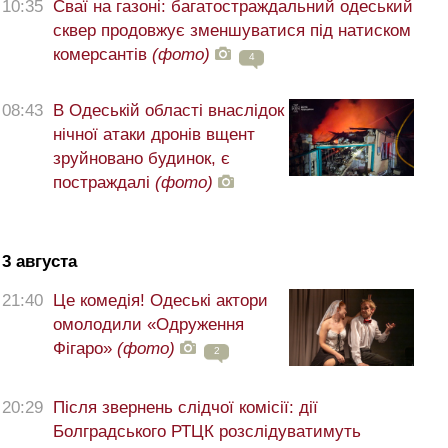
10:35
Сваї на газоні: багатостраждальний одеський
сквер продовжує зменшуватися під натиском
комерсантів
(фото)
4
08:43
В Одеській області внаслідок
нічної атаки дронів вщент
зруйновано будинок, є
постраждалі
(фото)
3 августа
21:40
Це комедія! Одеські актори
омолодили «Одруження
Фігаро»
(фото)
2
20:29
Після звернень слідчої комісії: дії
Болградського РТЦК розслідуватимуть