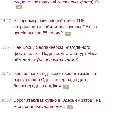
судно, є постраждалі
(оновлено, фото)
2
14:20
У Чорноморську співробітники ТЦК
затримали та побили полковника СБУ на
пенсії: зникли 55 тисяч?
34
12:52
Пан Борщ: хедлайнером благодійного
фестивалю в Подільську стане гурт «Без
обмежень»
(на правах реклами)
10:46
Несподіванки від інспекторів: штрафи за
паркування в Одесі тепер надходять
безпосередньо в «Дію»
5
08:37
Ворог атакував судно в Одеській затоці: на
місці спалахнула пожежа
20