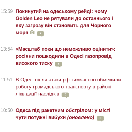
15:59
Покинутий на одеському рейді: чому
Golden Leo не рятували до останнього і
яку загрозу він становить для Чорного
моря
7
13:54
«Масштаб поки що неможливо оцінити»:
росіяни пошкодили в Одесі газопровід
високого тиску
5
11:51
В Одесі після атаки рф тимчасово обмежили
роботу громадського транспорту в районі
ліквідації наслідків
5
10:50
Одеса під ракетним обстрілом: у місті
чути потужні вибухи
(оновлено)
5