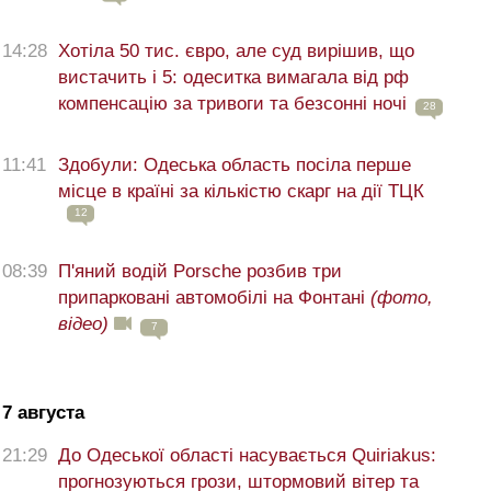
14:28
Хотіла 50 тис. євро, але суд вирішив, що
вистачить і 5: одеситка вимагала від рф
компенсацію за тривоги та безсонні ночі
28
11:41
Здобули: Одеська область посіла перше
місце в країні за кількістю скарг на дії ТЦК
12
08:39
П'яний водій Porsche розбив три
припарковані автомобілі на Фонтані
(фото,
відео)
7
7 августа
21:29
До Одеської області насувається Quiriakus:
прогнозуються грози, штормовий вітер та