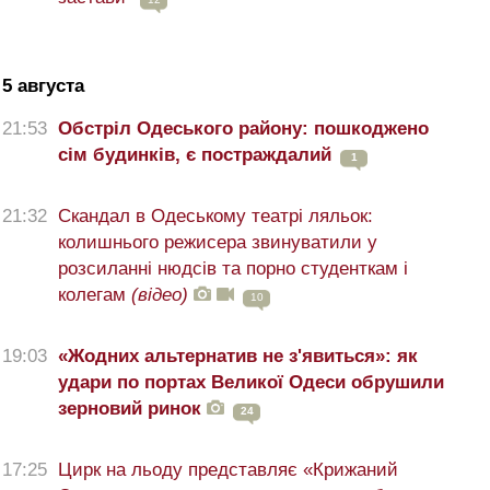
5 августа
21:53
Обстріл Одеського району: пошкоджено
сім будинків, є постраждалий
1
21:32
Скандал в Одеському театрі ляльок:
колишнього режисера звинуватили у
розсиланні нюдсів та порно студенткам і
колегам
(відео)
10
19:03
«Жодних альтернатив не з'явиться»: як
удари по портах Великої Одеси обрушили
зерновий ринок
24
17:25
Цирк на льоду представляє «Крижаний