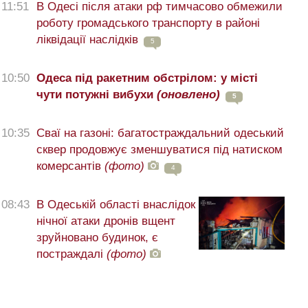
11:51
В Одесі після атаки рф тимчасово обмежили
роботу громадського транспорту в районі
ліквідації наслідків
5
10:50
Одеса під ракетним обстрілом: у місті
чути потужні вибухи
(оновлено)
5
10:35
Сваї на газоні: багатостраждальний одеський
сквер продовжує зменшуватися під натиском
комерсантів
(фото)
4
08:43
В Одеській області внаслідок
нічної атаки дронів вщент
зруйновано будинок, є
постраждалі
(фото)