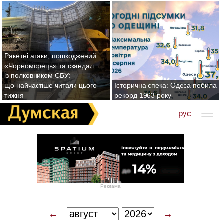
Ракетні атаки, пошкоджений
«Чорноморець» та скандал
із полковником СБУ:
що найчастіше читали цього
Історична спека: Одеса побила
тижня
рекорд 1963 року
рус
Реклама
←
→