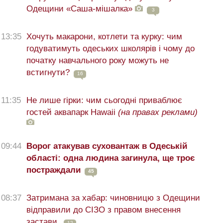
Одещини «Саша-мішалка»
3
13:35
Хочуть макарони, котлети та курку: чим
годуватимуть одеських школярів і чому до
початку навчального року можуть не
встигнути?
16
11:35
Не лише гірки: чим сьогодні приваблює
гостей аквапарк Hawaii
(на правах реклами)
09:44
Ворог атакував суховантаж в Одеській
області: одна людина загинула, ще троє
постраждали
45
08:37
Затримана за хабар: чиновницю з Одещини
відправили до СІЗО з правом внесення
застави
12