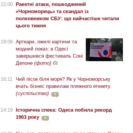
22:00
Ракетні атаки, пошкоджений
«Чорноморець» та скандал із
полковником СБУ: що найчастіше читали
цього тижня
19:06
Арткари, ожилі картини та
модний показ: в Одесі
завершився фестиваль Соні
Делоне
(фото)
16:11
Чий пісок біля моря? Як у Чорноморську
вчать бізнес правилам пляжного етикету
(суспільство)
8
14:19
Історична спека: Одеса побила рекорд
1963 року
6