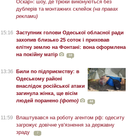
Оскар»: шоу, де трюки виконуються без
дублерів та монтажних склейок
(на правах
реклами)
15:16
Заступник голови Одеської обласної ради
захопив близько 25 соток і приховав
елітну землю на Фонтані: вона оформлена
на покійну матір
10
13:36
Били по підприємству: в
Одеському районі
внаслідок російської атаки
загинула жінка, ще вісім
людей поранено
(фото)
44
11:59
Влаштувався на роботу агентом рф: одеситу
загрожує довічне ув'язнення за державну
зраду
7