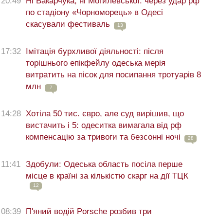
20:49
Ні Вакарчука, ні Могилевської: через удар рф
по стадіону «Чорноморець» в Одесі
скасували фестиваль
13
17:32
Імітація бурхливої діяльності: після
торішнього епікфейлу одеська мерія
витратить на пісок для посипання тротуарів 8
млн
7
14:28
Хотіла 50 тис. євро, але суд вирішив, що
вистачить і 5: одеситка вимагала від рф
компенсацію за тривоги та безсонні ночі
28
11:41
Здобули: Одеська область посіла перше
місце в країні за кількістю скарг на дії ТЦК
12
08:39
П'яний водій Porsche розбив три