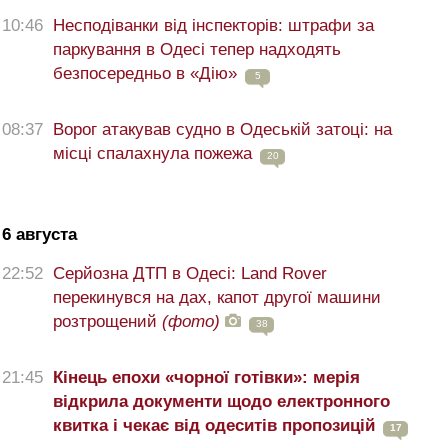
10:46
Несподіванки від інспекторів: штрафи за
паркування в Одесі тепер надходять
безпосередньо в «Дію»
5
08:37
Ворог атакував судно в Одеській затоці: на
місці спалахнула пожежа
20
6 августа
22:52
Серйозна ДТП в Одесі: Land Rover
перекинувся на дах, капот другої машини
розтрощений
(фото)
38
21:45
Кінець епохи «чорної готівки»: мерія
відкрила документи щодо електронного
квитка і чекає від одеситів пропозицій
17