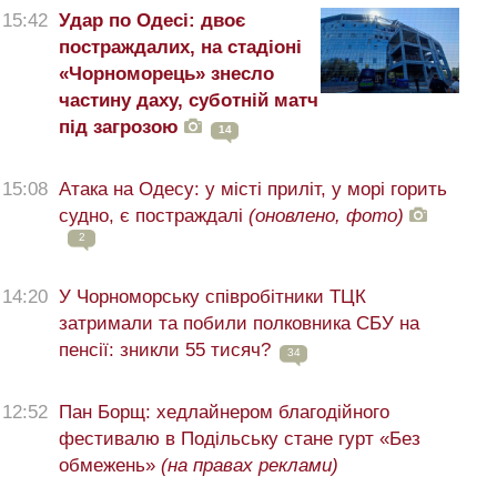
15:42
Удар по Одесі: двоє
постраждалих, на стадіоні
«Чорноморець» знесло
частину даху, суботній матч
під загрозою
14
15:08
Атака на Одесу: у місті приліт, у морі горить
судно, є постраждалі
(оновлено, фото)
2
14:20
У Чорноморську співробітники ТЦК
затримали та побили полковника СБУ на
пенсії: зникли 55 тисяч?
34
12:52
Пан Борщ: хедлайнером благодійного
фестивалю в Подільську стане гурт «Без
обмежень»
(на правах реклами)