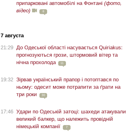
припарковані автомобілі на Фонтані
(фото,
відео)
8
7 августа
21:29
До Одеської області насувається Quiriakus:
прогнозуються грози, штормовий вітер та
нічна прохолода
11
19:32
Зірвав український прапор і потоптався по
ньому: одесит може потрапити за ґрати на
три роки
30
17:46
Удари по Одеській затоці: шахеди атакували
великий балкер, що належить провідній
німецькій компанії
7