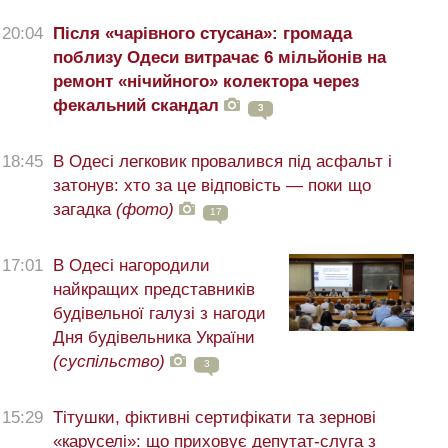
20:04
Після «чарівного стусана»: громада
поблизу Одеси витрачає 6 мільйонів на
ремонт «нічийного» колектора через
фекальний скандал
3
18:45
В Одесі легковик провалився під асфальт і
затонув: хто за це відповість — поки що
загадка
(фото)
17
17:01
В Одесі нагородили
найкращих представників
будівельної галузі з нагоди
Дня будівельника України
(суспільство)
3
15:29
Тітушки, фіктивні сертифікати та зернові
«каруселі»: що приховує депутат-слуга з