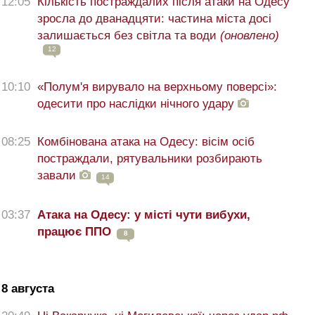
12:05
Кількість постраждалих після атаки на Одесу
зросла до дванадцяти: частина міста досі
залишається без світла та води
(оновлено)
12
10:10
«Полум'я вирувало на верхньому поверсі»:
одесити про наслідки нічного удару
08:25
Комбінована атака на Одесу: вісім осіб
постраждали, рятувальники розбирають
завали
14
03:37
Атака на Одесу: у місті чути вибухи,
працює ППО
8
8 августа