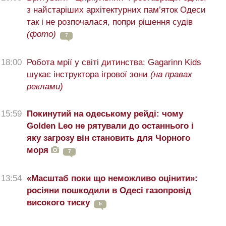
з найстаріших архітектурних пам’яток Одеси
так і не розпочалася, попри рішення судів
(фото)
7
18:00
Робота мрії у світі дитинства: Gagarinn Kids
шукає інструктора ігрової зони
(на правах
реклами)
15:59
Покинутий на одеському рейді: чому
Golden Leo не рятували до останнього і
яку загрозу він становить для Чорного
моря
7
13:54
«Масштаб поки що неможливо оцінити»:
росіяни пошкодили в Одесі газопровід
високого тиску
5