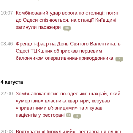
10:07
Комбінований удар ворога по столиці: потяг
до Одеси спізнюється, на станції Київщині
загинули пасажири
56
08:46
Френдлі-фаєр на День Святого Валентина: в
Одесі ТЦКшник обприскав перцевим
балончиком оперативника-прикордонника
7
4 августа
22:00
Зомбі-апокаліпсис по-одеськи: шахрай, який
«умертвив» власника квартири, керував
«приватними в’язницями» та лікував
пацієнтів у ресторані
8
20:03
Врятувати «Циркульний»: реставрація однієї