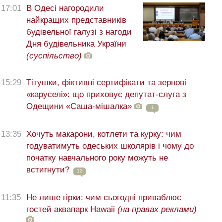
17:01
В Одесі нагородили
найкращих представників
будівельної галузі з нагоди
Дня будівельника України
(суспільство)
15:29
Тітушки, фіктивні сертифікати та зернові
«каруселі»: що приховує депутат-слуга з
Одещини «Саша-мішалка»
1
13:35
Хочуть макарони, котлети та курку: чим
годуватимуть одеських школярів і чому до
початку навчального року можуть не
встигнути?
12
11:35
Не лише гірки: чим сьогодні приваблює
гостей аквапарк Hawaii
(на правах реклами)