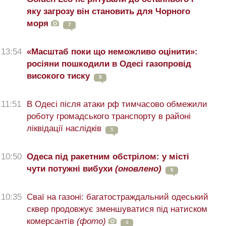
яку загрозу він становить для Чорного
моря
7
13:54
«Масштаб поки що неможливо оцінити»:
росіяни пошкодили в Одесі газопровід
високого тиску
5
11:51
В Одесі після атаки рф тимчасово обмежили
роботу громадського транспорту в районі
ліквідації наслідків
5
10:50
Одеса під ракетним обстрілом: у місті
чути потужні вибухи
(оновлено)
5
10:35
Сваї на газоні: багатостраждальний одеський
сквер продовжує зменшуватися під натиском
комерсантів
(фото)
4