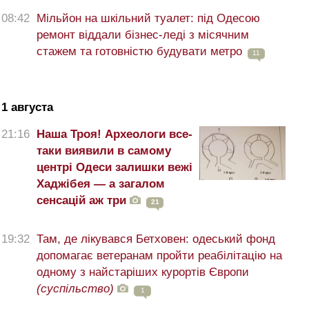
08:42
Мільйон на шкільний туалет: під Одесою
ремонт віддали бізнес-леді з місячним
стажем та готовністю будувати метро
11
1 августа
21:16
Наша Троя! Археологи все-
таки виявили в самому
центрі Одеси залишки вежі
Хаджібея — а загалом
сенсацій аж три
21
19:32
Там, де лікувався Бетховен: одеський фонд
допомагає ветеранам пройти реабілітацію на
одному з найстаріших курортів Європи
(суспільство)
1