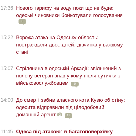
17:36
Нового тарифу на воду поки що не буде:
одеські чиновники бойкотували голосування
8
15:22
Ворожа атака на Одеську область:
постраждали двоє дітей, дівчинка у важкому
стані
15:07
Стрілянина в одеській Аркадії: звільнений з
полону ветеран впав у кому після сутички з
військовослужбовцем
5
14:00
До смерті забив власного кота Кузю об стіну:
одесита відправили під цілодобовий
домашній арешт
11
11:45
Одеса під атакою: в багатоповерхівку