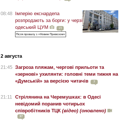
08:48
Імперію екснардепа
розпродають за борги: у черзі
одеський ЦУМ
15
Після провалу з «Новим Привозом»
2 августа
21:45
Загроза пляжам, чергові прильоти та
«зернові» ухилянти: головні теми тижня на
«Думській» за версією читачів
7
21:11
Стрілянина на Черемушках: в Одесі
невідомий поранив чотирьох
співробітників ТЦК
(відео)
(оновлено)
37