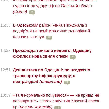
судно після удару рф по Одеській області
(фото)
21
16:33
В Одеському районі жінка виїжджала з
подвір’я й не помітила сина: однорічний
хлопчик загинув
10
14:37
Прохолода тривала недовго: Одещину
охоплює нова хвиля спеки
4
12:51
Денна атака по Одещині: пошкоджено
транспортну інфраструктуру, є
постраждалі
(оновлено)
12
10:39
«Та я нормально почуваюся» — не привід не
перевірятись. Odrex запустив базовий check-
up
(новини компаній)
12