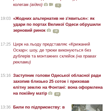
колегам
(відео)
9
19:03
«Жодних альтернатив не з'явиться»: як
удари по портах Великої Одеси обрушили
зерновий ринок
18
17:25
Цирк на льоду представляє «Крижаний
Оскар»: шоу, де трюки виконуються без
дублерів та монтажних склейок
(на правах
реклами)
15:16
Заступник голови Одеської обласної ради
захопив близько 25 соток і приховав
елітну землю на Фонтані: вона оформлена
на покійну матір
10
13:36
Били по підприємству: в