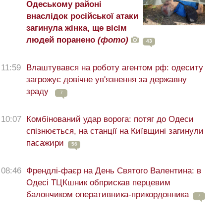
Одеському районі
внаслідок російської атаки
загинула жінка, ще вісім
людей поранено
(фото)
43
11:59
Влаштувався на роботу агентом рф: одеситу
загрожує довічне ув'язнення за державну
зраду
7
10:07
Комбінований удар ворога: потяг до Одеси
спізнюється, на станції на Київщині загинули
пасажири
56
08:46
Френдлі-фаєр на День Святого Валентина: в
Одесі ТЦКшник обприскав перцевим
балончиком оперативника-прикордонника
7