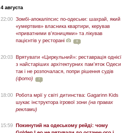
4 августа
22:00
Зомбі-апокаліпсис по-одеськи: шахрай, який
«умертвив» власника квартири, керував
«приватними в’язницями» та лікував
пацієнтів у ресторані
8
20:03
Врятувати «Циркульний»: реставрація однієї
з найстаріших архітектурних пам’яток Одеси
так і не розпочалася, попри рішення судів
(фото)
7
18:00
Робота мрії у світі дитинства: Gagarinn Kids
шукає інструктора ігрової зони
(на правах
реклами)
15:59
Покинутий на одеському рейді: чому
Golden Leo не рятували до останнього і