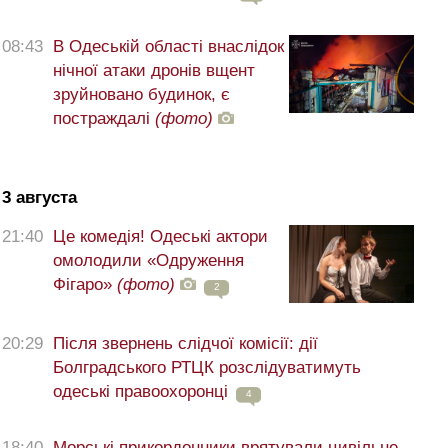
08:43
В Одеській області внаслідок
нічної атаки дронів вщент
зруйновано будинок, є
постраждалі
(фото)
3 августа
21:40
Це комедія! Одеські актори
омолодили «Одруження
Фігаро»
(фото)
2
20:29
Після звернень слідчої комісії: дії
Болградського РТЦК розслідуватимуть
одеські правоохоронці
4
18:40
Морські прикордонники врятували цивільне