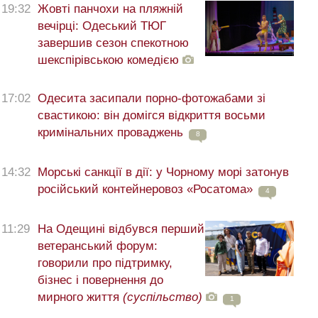
19:32
Жовті панчохи на пляжній
вечірці: Одеський ТЮГ
завершив сезон спекотною
шекспірівською комедією
17:02
Одесита засипали порно-фотожабами зі
свастикою: він домігся відкриття восьми
кримінальних проваджень
8
14:32
Морські санкції в дії: у Чорному морі затонув
російський контейнеровоз «Росатома»
4
11:29
На Одещині відбувся перший
ветеранський форум:
говорили про підтримку,
бізнес і повернення до
мирного життя
(суспільство)
1