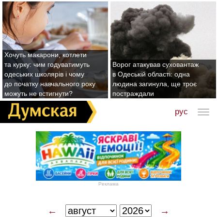
Хочуть макарони, котлети
та курку: чим годуватимуть
Ворог атакував суховантаж
одеських школярів і чому
в Одеській області: одна
до початку навчального року
людина загинула, ще троє
можуть не встигнути?
постраждали
рус
Реклама
←
→