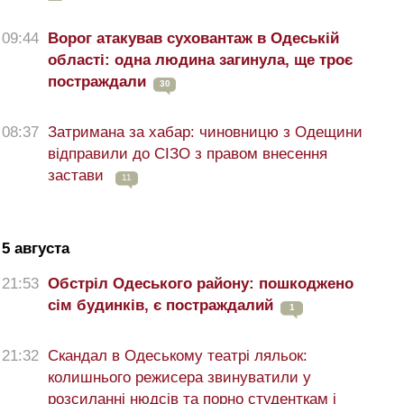
09:44
Ворог атакував суховантаж в Одеській
області: одна людина загинула, ще троє
постраждали
30
08:37
Затримана за хабар: чиновницю з Одещини
відправили до СІЗО з правом внесення
застави
11
5 августа
21:53
Обстріл Одеського району: пошкоджено
сім будинків, є постраждалий
1
21:32
Скандал в Одеському театрі ляльок:
колишнього режисера звинуватили у
розсиланні нюдсів та порно студенткам і