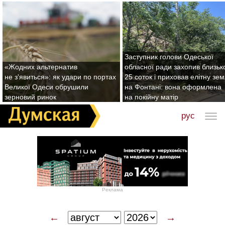
Заступник голови Одеської
«Жодних альтернатив
обласної ради захопив близьк
не з'явиться»: як удари по портах
25 соток і приховав елітну зе
Великої Одеси обрушили
на Фонтані: вона оформлена
зерновий ринок
на покійну матір
рус
Реклама
←
→