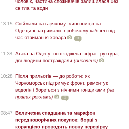
чоловік, частина споживачів залишилася без
світла та води
13:15
Спіймали на гарячому: чиновницю на
Одещині затримали в робочому кабінеті під
час отримання хабара
11
11:38
Атака на Одесу: пошкоджена інфраструктура,
дві людини постраждали
(оновлено)
10:28
Після прильотів — до роботи: як
Чорноморськ підтримує фронт, ремонтує
водогін і бореться з нічними гонщиками
(на
правах реклами)
2
08:47
Величезна спадщина та марафон
передноворічних покупок: борці з
корупцією проводять повну перевірку