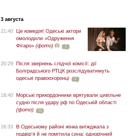
3 августа
21:40
Це комедія! Одеські актори
омолодили «Одруження
Фігаро»
(фото)
2
20:29
Після звернень слідчої комісії: дії
Болградського РТЦК розслідуватимуть
одеські правоохоронці
4
18:40
Морські прикордонники врятували цивільне
судно після удару рф по Одеській області
(фото)
21
16:33
В Одеському районі жінка виїжджала з
подвір’я й не помітила сина: однорічний