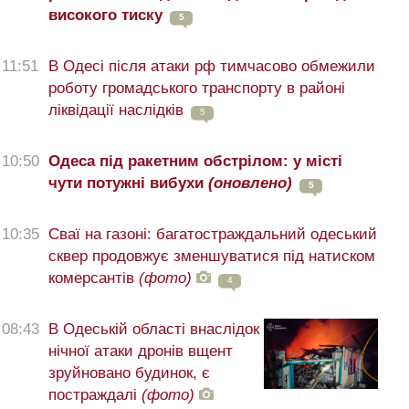
високого тиску
5
11:51
В Одесі після атаки рф тимчасово обмежили
роботу громадського транспорту в районі
ліквідації наслідків
5
10:50
Одеса під ракетним обстрілом: у місті
чути потужні вибухи
(оновлено)
5
10:35
Сваї на газоні: багатостраждальний одеський
сквер продовжує зменшуватися під натиском
комерсантів
(фото)
4
08:43
В Одеській області внаслідок
нічної атаки дронів вщент
зруйновано будинок, є
постраждалі
(фото)