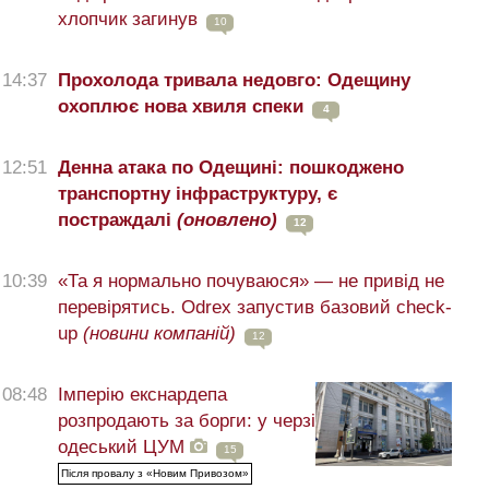
хлопчик загинув
10
14:37
Прохолода тривала недовго: Одещину
охоплює нова хвиля спеки
4
12:51
Денна атака по Одещині: пошкоджено
транспортну інфраструктуру, є
постраждалі
(оновлено)
12
10:39
«Та я нормально почуваюся» — не привід не
перевірятись. Odrex запустив базовий check-
up
(новини компаній)
12
08:48
Імперію екснардепа
розпродають за борги: у черзі
одеський ЦУМ
15
Після провалу з «Новим Привозом»