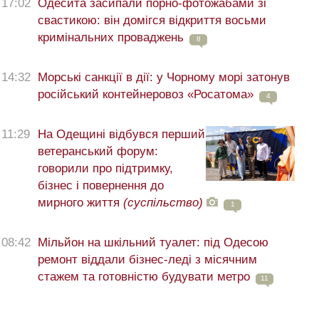
17:02
Одесита засипали порно-фотожабами зі
свастикою: він домігся відкриття восьми
кримінальних проваджень
8
14:32
Морські санкції в дії: у Чорному морі затонув
російський контейнеровоз «Росатома»
4
11:29
На Одещині відбувся перший
ветеранський форум:
говорили про підтримку,
бізнес і повернення до
мирного життя
(суспільство)
1
08:42
Мільйон на шкільний туалет: під Одесою
ремонт віддали бізнес-леді з місячним
стажем та готовністю будувати метро
11