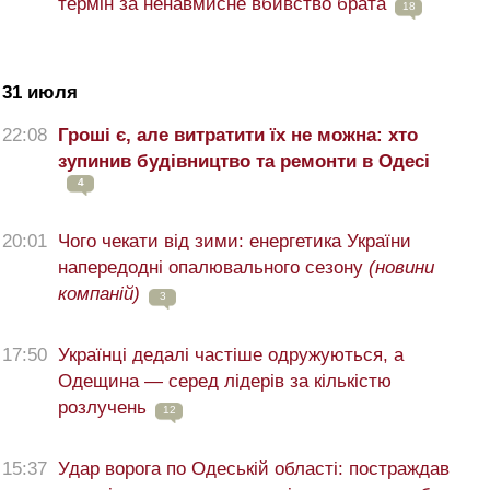
термін за ненавмисне вбивство брата
18
31 июля
22:08
Гроші є, але витратити їх не можна: хто
зупинив будівництво та ремонти в Одесі
4
20:01
Чого чекати від зими: енергетика України
напередодні опалювального сезону
(новини
компаній)
3
17:50
Українці дедалі частіше одружуються, а
Одещина — серед лідерів за кількістю
розлучень
12
15:37
Удар ворога по Одеській області: постраждав