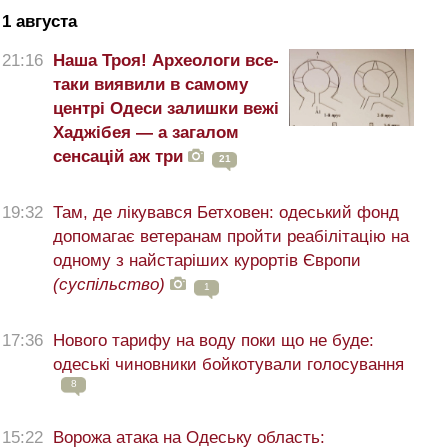
1 августа
21:16
Наша Троя! Археологи все-
таки виявили в самому
центрі Одеси залишки вежі
Хаджібея — а загалом
сенсацій аж три
21
19:32
Там, де лікувався Бетховен: одеський фонд
допомагає ветеранам пройти реабілітацію на
одному з найстаріших курортів Європи
(суспільство)
1
17:36
Нового тарифу на воду поки що не буде:
одеські чиновники бойкотували голосування
8
15:22
Ворожа атака на Одеську область: