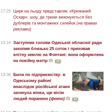
17:25
Цирк на льоду представляє «Крижаний
Оскар»: шоу, де трюки виконуються без
дублерів та монтажних склейок
(на правах
реклами)
15:16
Заступник голови Одеської обласної ради
захопив близько 25 соток і приховав
елітну землю на Фонтані: вона оформлена
на покійну матір
10
13:36
Били по підприємству: в
Одеському районі
внаслідок російської атаки
загинула жінка, ще вісім
людей поранено
(фото)
43