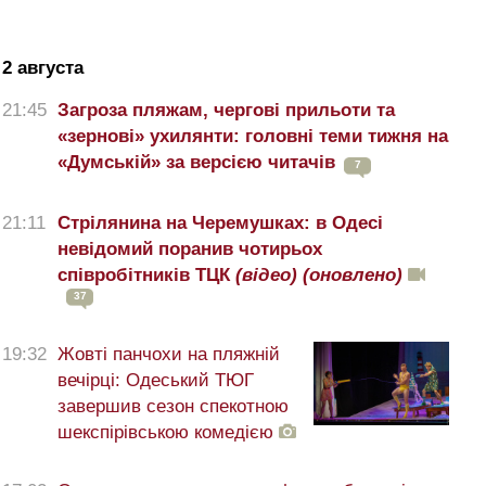
2 августа
21:45
Загроза пляжам, чергові прильоти та
«зернові» ухилянти: головні теми тижня на
«Думській» за версією читачів
7
21:11
Стрілянина на Черемушках: в Одесі
невідомий поранив чотирьох
співробітників ТЦК
(відео)
(оновлено)
37
19:32
Жовті панчохи на пляжній
вечірці: Одеський ТЮГ
завершив сезон спекотною
шекспірівською комедією