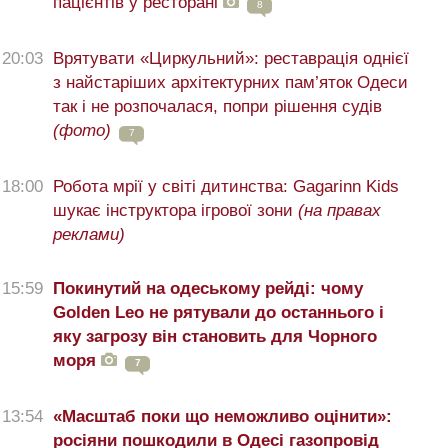
пацієнтів у ресторані
8
20:03
Врятувати «Циркульний»: реставрація однієї
з найстаріших архітектурних пам’яток Одеси
так і не розпочалася, попри рішення судів
(фото)
7
18:00
Робота мрії у світі дитинства: Gagarinn Kids
шукає інструктора ігрової зони
(на правах
реклами)
15:59
Покинутий на одеському рейді: чому
Golden Leo не рятували до останнього і
яку загрозу він становить для Чорного
моря
7
13:54
«Масштаб поки що неможливо оцінити»:
росіяни пошкодили в Одесі газопровід