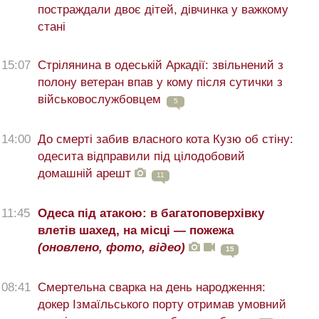
постраждали двоє дітей, дівчинка у важкому
стані
15:07
Стрілянина в одеській Аркадії: звільнений з
полону ветеран впав у кому після сутички з
військовослужбовцем
5
14:00
До смерті забив власного кота Кузю об стіну:
одесита відправили під цілодобовий
домашній арешт
11
11:45
Одеса під атакою: в багатоповерхівку
влетів шахед, на місці — пожежа
(оновлено, фото, відео)
15
08:41
Смертельна сварка на день народження:
докер Ізмаїльського порту отримав умовний