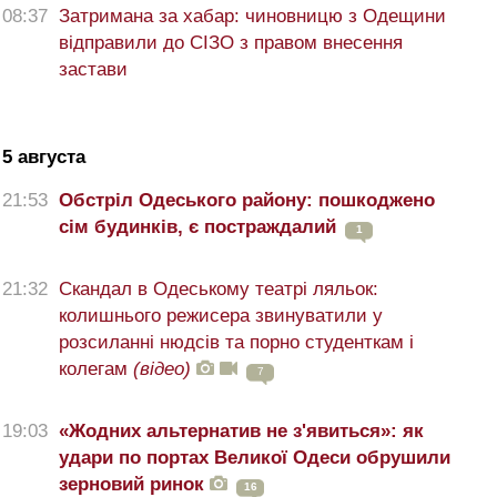
08:37
Затримана за хабар: чиновницю з Одещини
відправили до СІЗО з правом внесення
застави
5 августа
21:53
Обстріл Одеського району: пошкоджено
сім будинків, є постраждалий
1
21:32
Скандал в Одеському театрі ляльок:
колишнього режисера звинуватили у
розсиланні нюдсів та порно студенткам і
колегам
(відео)
7
19:03
«Жодних альтернатив не з'явиться»: як
удари по портах Великої Одеси обрушили
зерновий ринок
16