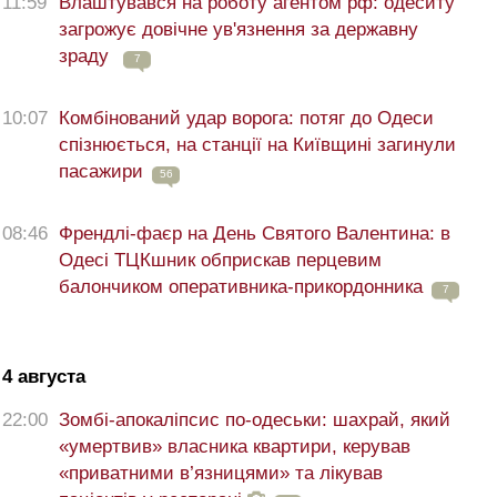
11:59
Влаштувався на роботу агентом рф: одеситу
загрожує довічне ув'язнення за державну
зраду
7
10:07
Комбінований удар ворога: потяг до Одеси
спізнюється, на станції на Київщині загинули
пасажири
56
08:46
Френдлі-фаєр на День Святого Валентина: в
Одесі ТЦКшник обприскав перцевим
балончиком оперативника-прикордонника
7
4 августа
22:00
Зомбі-апокаліпсис по-одеськи: шахрай, який
«умертвив» власника квартири, керував
«приватними в’язницями» та лікував