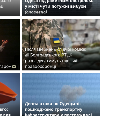
ького
Одеса під ракетним обстрілом:
ції
у місті чути потужні вибухи
(оновлено)
Після звернень слідчої комісії:
дії Болградського РТЦК
розслідуватимуть одеські
гаро»
правоохоронці
Денна атака по Одещині:
вго:
пошкоджено транспортну
хвиля
інфраструктуру, є постраждалі