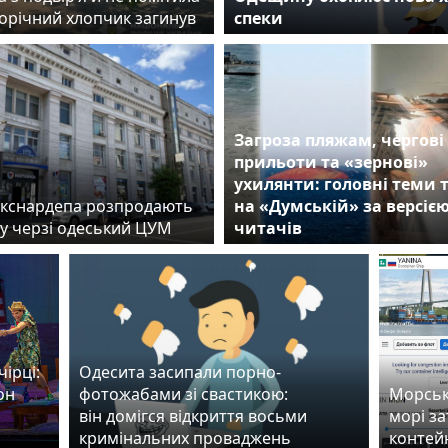
норічний хлопчик загинув
спеки
Загроза пляжам, чергові
прильоти та «зернові»
ухилянти: головні теми
екснардепа розпродають
на «Думській» за версіє
 у черзі одеський ЦУМ
читачів
ірці:
Одесита засипали порно-
он
фотожабами зі свастикою:
Морські
він домігся відкриття восьми
морі з
кримінальних проваджень
контей