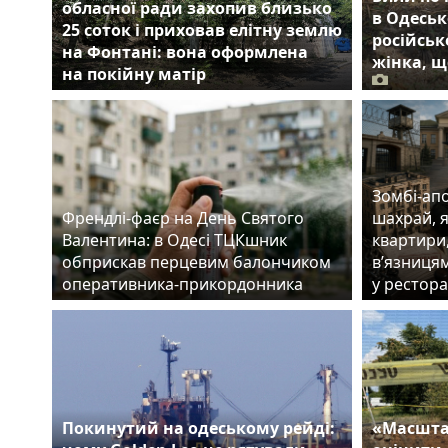
обласної ради захопив близько
в Одеськ
25 соток і приховав елітну землю
російськ
на Фонтані: вона оформлена
жінка, щ
на покійну матір
Зомбі-апо
Френдлі-фаєр на День Святого
шахрай, 
Валентина: в Одесі ТЦКшник
квартири
обприскав перцевим балончиком
в’язницям
оперативника-прикордонника
у рестора
Покинутий на одеському рейді:
«Масшта