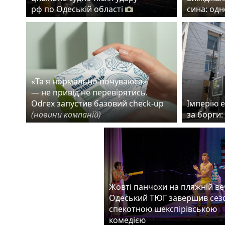
рф по Одеській області
сина: од
«Та я нормально почуваюся»
— не привід не перевірятись.
Odrex запустив базовий check-up
Імперію 
(новини компаній)
за борги:
Жовті панчохи на пляжній веч
Одеський ТЮГ завершив сез
спекотною шекспірівською
комедією