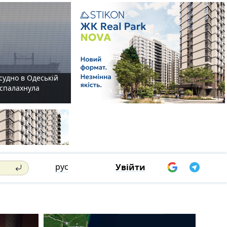
судно в Одеській
і спалахнула
рус
Увійти