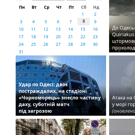
Пн
Вт
Ср
Чт
Пт
Сб
Нд
1
2
8
3
4
5
6
7
9
До Одеськ
10
11
12
13
14
15
16
Quiriakus
17
18
19
20
21
22
23
штормови
24
25
26
27
28
29
30
прохолод
31
Удар по Одесі: двоє
постраждалих, на стадіоні
«Чорноморець» знесло частину
Атака на О
даху, суботній матч
у морі го
під загрозою
(оновлено