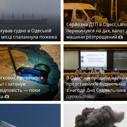
Серйозна ДТП в Одесі: Lan
кував судно в Одеській
перекинувся на дах, капот 
а місці спалахнула пожежа
машини розтрощений
егковик провалився
В Одесі нагородили найкр
ьт і затонув:
представників будівельної 
 відповість — поки
з нагоди Дня будівельника
ка
(суспільство)