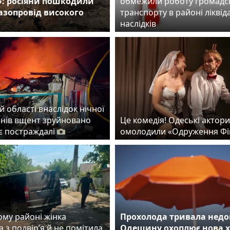
»: росіяни пошкодили
обмежили роботу громадс
газопровід високого
транспорту в районі ліквіда
наслідків
й області внаслідок нічної
онів вщент зруйновано
Це комедія! Одеські актори
 є постраждалі
омолодили «Одруження Фі
ому районі жінка
Прохолода тривала недо
 з подвір’я й не помітила
Одещину охоплює нова 