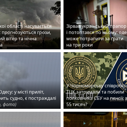
ої області насувається
Зірвав український прапор
: прогнозуються грози,
і потоптався по ньому: од
й вітер та нічна
може потрапити за ґрати
а
на три роки
У Чорноморську співробіт
десу: у місті приліт,
ТЦК затримали та побили
рить судно, є постраждалі
полковника СБУ на пенсії: 
, фото)
55 тисяч?