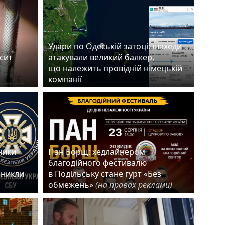
Удари по Одеській затоці: шахеди
есит
атакували великий балкер,
що належить провідній німецькій
компанії
ники
Пан Борщ: хедлайнером
благодійного фестивалю
зникли
в Подільську стане гурт «Без
обмежень»
(на правах реклами)