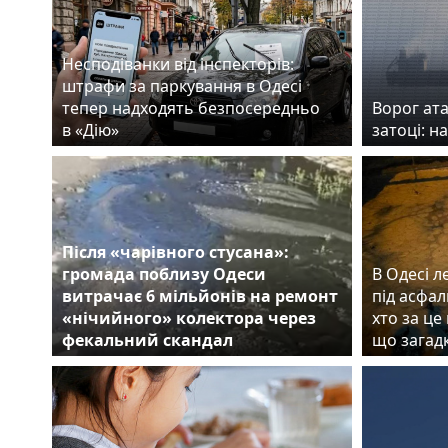
Несподіванки від інспекторів:
штрафи за паркування в Одесі
тепер надходять безпосередньо
Ворог ата
в «Дію»
затоці: н
Після «чарівного стусана»:
громада поблизу Одеси
В Одесі л
витрачає 6 мільйонів на ремонт
під асфал
«нічийного» колектора через
хто за це
фекальний скандал
що загад