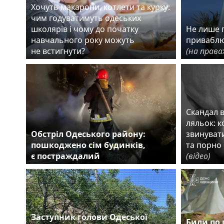
Хочуть макарони, котлети та курку:
чим годуватимуть одеських
школярів і чому до початку
Не лише г
навчального року можуть
приваблю
не встигнути?
(на права
Скандал 
ляльок: 
Обстріл Одеського району:
звинувати
пошкоджено сім будинків,
та порно 
є постраждалий
(відео)
Заступник голови Одеської
Били по 