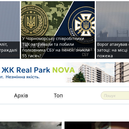
У Чорноморську співробітники
иліт,
ТЦК затримали та побили
Ворог атакував 
страждалі
полковника СБУ на пенсії: зникли
затоці: на місц
55 тисяч?
пожежа
Архів
Топ