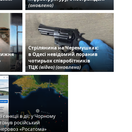
(оновлено)
Стрілянина на Черемушках:
 тижня
в Одесі невідомий поранив
ю
чотирьох співробітників
ТЦК
(відео)
(оновлено)
 санкції в дії: у Чорному
атонув російський
неровоз «Росатома»