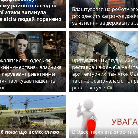
ому районі внаслідок
Влаштувався на роботу аг
ої атаки загинула
рф: одеситу загрожує дові
е вісім людей поранено
ув'язнення за державну з
каліпсис по-одеськи:
Врятувати «Циркульний»:
який «умертвив» власника
реставрація однієї з найст
, керував «приватними
архітектурних пам’яток Од
и» та лікував пацієнтів
так і не розпочалася, попр
ні
рішення судів
б поки що неможливо
В Одесі після атаки рф ти