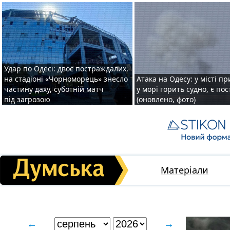
Удар по Одесі: двоє постраждалих,
на стадіоні «Чорноморець» знесло
Атака на Одесу: у місті пр
частину даху, суботній матч
у морі горить судно, є по
під загрозою
(оновлено, фото)
Матеріали
←
→