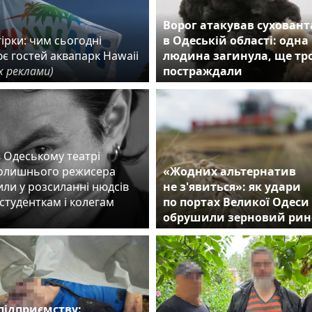
Ворог атакував сухован
ірки: чим сьогодні
в Одеській області: одна
є гостей аквапарк Hawaii
людина загинула, ще тр
х реклами)
постраждали
в Одеському театрі
колишнього режисера
«Жодних альтернатив
ли у розсиланні нюдсів
не з'явиться»: як удари
студенткам і колегам
по портах Великої Одеси
обрушили зерновий рин
підприємству: