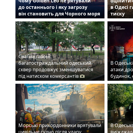
чому Golden Leo не рятували
оцінити
до останнього і яку загрозу
в Одесі 
він становить для Чорного моря
тиску
Сваї на газоні:
багатостраждальний одеський
В Одеські
сквер продовжує зменшуватися
атаки др
під натиском комерсантів
будинок,
Морські прикордонники врятували
В Одеськ
цивільне судно після удару
виїжджала