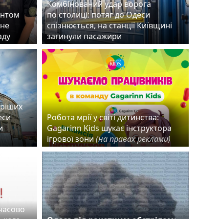
Комбінований удар ворога
ентом
по столиці: потяг до Одеси
чне
спізнюється, на станції Київщині
раду
загинули пасажири
аріших
еси
Робота мрії у світі дитинства:
и
Gagarinn Kids шукає інструктора
ігрової зони
(на правах реклами)
мчасово