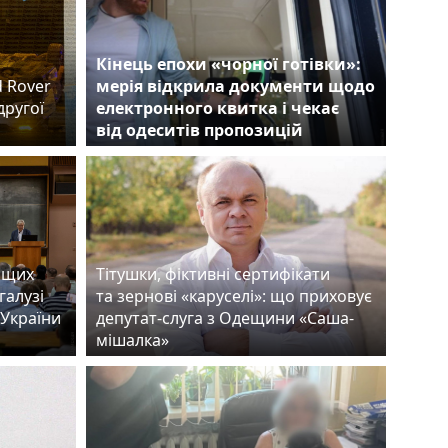
Кінець епохи «чорної готівки»:
d Rover
мерія відкрила документи щодо
другої
електронного квитка і чекає
від одеситів пропозицій
ащих
Тітушки, фіктивні сертифікати
галузі
та зернові «каруселі»: що приховує
 України
депутат-слуга з Одещини «Саша-
мішалка»