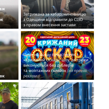
таж
Затримана за хабар: чиновницю
оє
з Одещини відправили до СІЗО
з правом внесення застави
Цирк на льоду представляє
«Крижаний Оскар»: шоу, де трюки
виконуються без дублерів
та монтажних склейок
(на правах
ок
реклами)