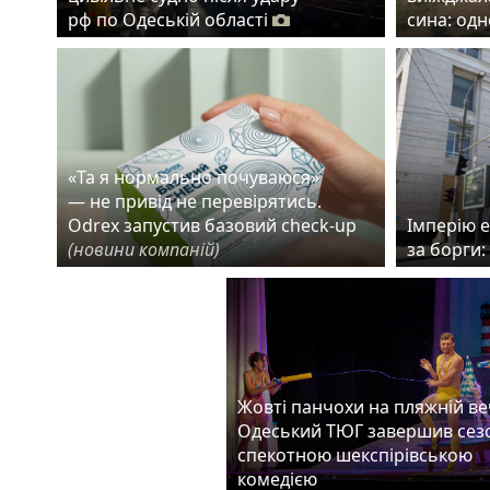
рф по Одеській області
сина: од
«Та я нормально почуваюся»
— не привід не перевірятись.
Odrex запустив базовий check-up
Імперію 
(новини компаній)
за борги:
Жовті панчохи на пляжній веч
Одеський ТЮГ завершив сез
спекотною шекспірівською
комедією