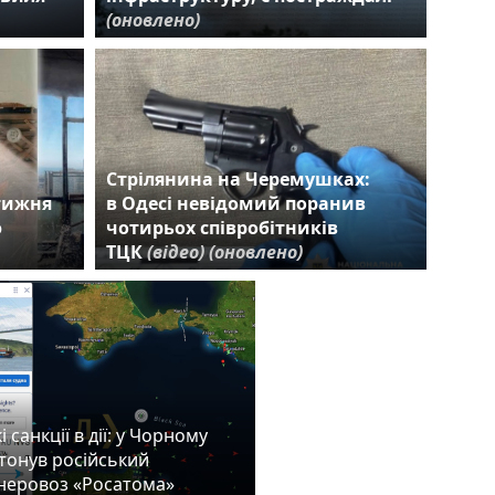
(оновлено)
Стрілянина на Черемушках:
 тижня
в Одесі невідомий поранив
ю
чотирьох співробітників
ТЦК
(відео)
(оновлено)
 санкції в дії: у Чорному
атонув російський
неровоз «Росатома»