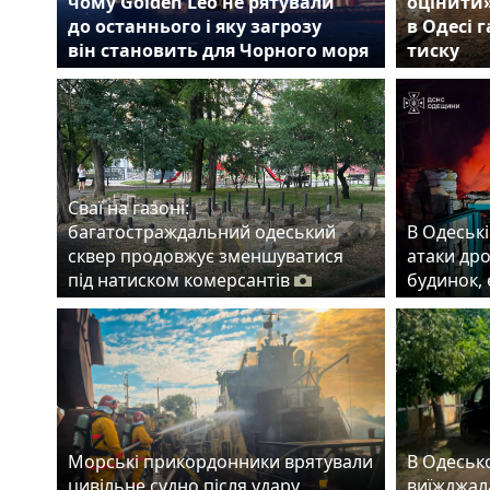
чому Golden Leo не рятували
оцінити
до останнього і яку загрозу
в Одесі 
він становить для Чорного моря
тиску
Сваї на газоні:
багатостраждальний одеський
В Одеські
сквер продовжує зменшуватися
атаки др
під натиском комерсантів
будинок,
Морські прикордонники врятували
В Одеськ
цивільне судно після удару
виїжджала