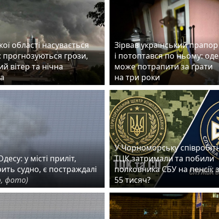
ої області насувається
Зірвав український прапор
: прогнозуються грози,
і потоптався по ньому: од
й вітер та нічна
може потрапити за ґрати
а
на три роки
У Чорноморську співробіт
десу: у місті приліт,
ТЦК затримали та побили
рить судно, є постраждалі
полковника СБУ на пенсії: 
, фото)
55 тисяч?