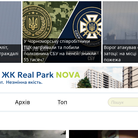
У Чорноморську співробітники
иліт,
ТЦК затримали та побили
Ворог атакував 
страждалі
полковника СБУ на пенсії: зникли
затоці: на місц
55 тисяч?
пожежа
Архів
Топ