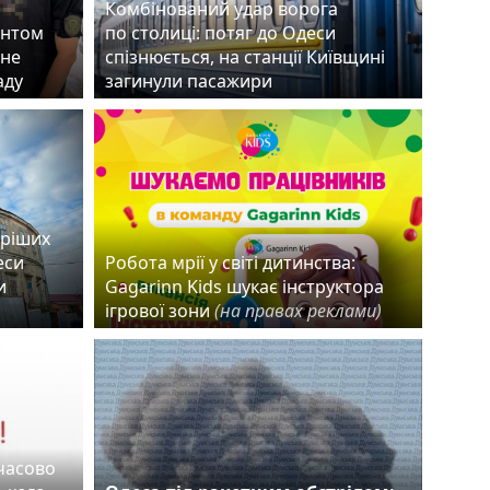
Комбінований удар ворога
ентом
по столиці: потяг до Одеси
чне
спізнюється, на станції Київщині
раду
загинули пасажири
аріших
еси
Робота мрії у світі дитинства:
и
Gagarinn Kids шукає інструктора
ігрової зони
(на правах реклами)
мчасово