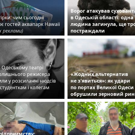
Ворог атакував сухован
ірки: чим сьогодні
в Одеській області: одна
є гостей аквапарк Hawaii
людина загинула, ще тр
х реклами)
постраждали
в Одеському театрі
колишнього режисера
«Жодних альтернатив
ли у розсиланні нюдсів
не з'явиться»: як удари
студенткам і колегам
по портах Великої Одеси
обрушили зерновий рин
підприємству: