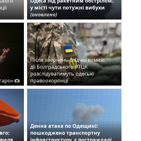
ького
Одеса під ракетним обстрілом:
ції
у місті чути потужні вибухи
(оновлено)
Після звернень слідчої комісії:
дії Болградського РТЦК
розслідуватимуть одеські
гаро»
правоохоронці
Денна атака по Одещині:
вго:
пошкоджено транспортну
хвиля
інфраструктуру, є постраждалі