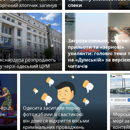
норічний хлопчик загинув
спеки
Загроза пляжам, чергові
прильоти та «зернові»
ухилянти: головні теми
екснардепа розпродають
на «Думській» за версіє
 у черзі одеський ЦУМ
читачів
ірці:
Одесита засипали порно-
он
фотожабами зі свастикою:
Морські
він домігся відкриття восьми
морі з
кримінальних проваджень
контей