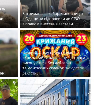
таж
Затримана за хабар: чиновницю
оє
з Одещини відправили до СІЗО
з правом внесення застави
Цирк на льоду представляє
«Крижаний Оскар»: шоу, де трюки
виконуються без дублерів
та монтажних склейок
(на правах
ок
реклами)