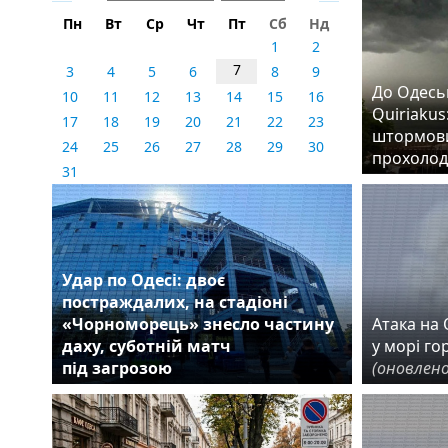
Пн
Вт
Ср
Чт
Пт
Сб
Нд
1
2
7
3
4
5
6
8
9
До Одеськ
10
11
12
13
14
15
16
Quiriakus
17
18
19
20
21
22
23
штормови
24
25
26
27
28
29
30
прохолод
31
Удар по Одесі: двоє
постраждалих, на стадіоні
«Чорноморець» знесло частину
Атака на О
даху, суботній матч
у морі го
під загрозою
(оновлено