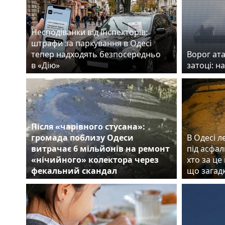
Несподіванки від інспекторів:
штрафи за паркування в Одесі
тепер надходять безпосередньо
Ворог ата
в «Дію»
затоці: н
Після «чарівного стусана»:
громада поблизу Одеси
В Одесі л
витрачає 6 мільйонів на ремонт
під асфал
«нічийного» колектора через
хто за це
фекальний скандал
що загад