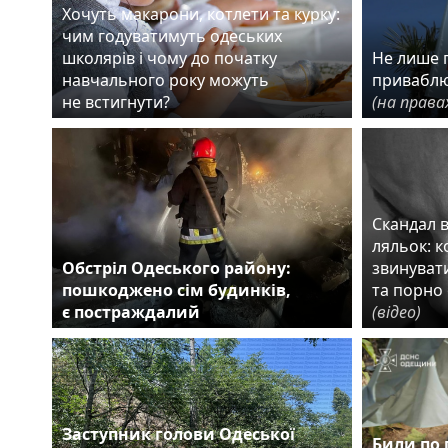
Хочуть макарони, котлети та курку:
чим годуватимуть одеських
школярів і чому до початку
Не лише г
навчального року можуть
приваблю
не встигнути?
(на права
Скандал 
ляльок: 
Обстріл Одеського району:
звинувати
пошкоджено сім будинків,
та порно 
є постраждалий
(відео)
Заступник голови Одеської
Били по 