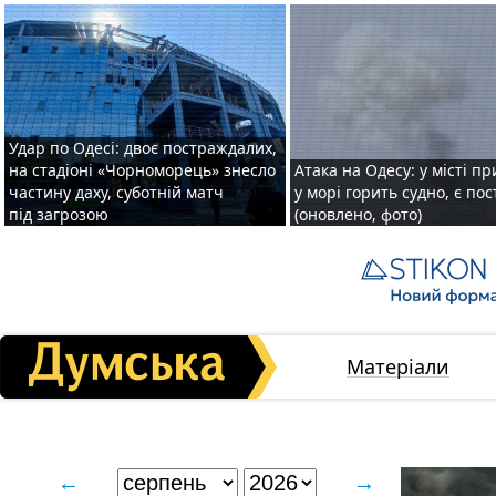
Удар по Одесі: двоє постраждалих,
на стадіоні «Чорноморець» знесло
Атака на Одесу: у місті пр
частину даху, суботній матч
у морі горить судно, є по
під загрозою
(оновлено, фото)
Матеріали
←
→