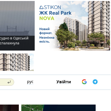
судно в Одеській
і спалахнула
рус
Увійти