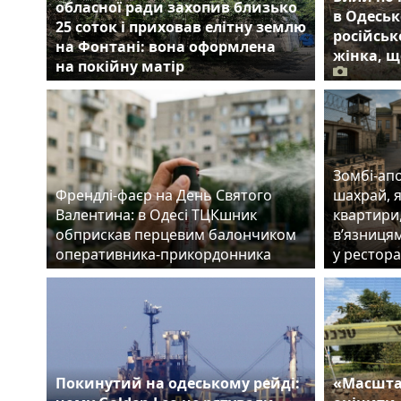
обласної ради захопив близько
в Одеськ
25 соток і приховав елітну землю
російськ
на Фонтані: вона оформлена
жінка, щ
на покійну матір
Зомбі-апо
Френдлі-фаєр на День Святого
шахрай, 
Валентина: в Одесі ТЦКшник
квартири
обприскав перцевим балончиком
в’язницям
оперативника-прикордонника
у рестора
Покинутий на одеському рейді:
«Масшта