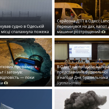
Серйозна ДТП в Одесі: Lan
кував судно в Одеській
перекинувся на дах, капот 
а місці спалахнула пожежа
машини розтрощений
егковик провалився
В Одесі нагородили найкр
ьт і затонув:
представників будівельної 
 відповість — поки
з нагоди Дня будівельника
ка
(суспільство)