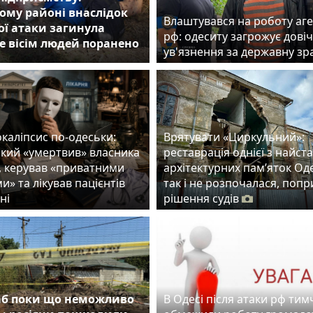
ому районі внаслідок
Влаштувався на роботу аг
ої атаки загинула
рф: одеситу загрожує дові
е вісім людей поранено
ув'язнення за державну з
каліпсис по-одеськи:
Врятувати «Циркульний»:
який «умертвив» власника
реставрація однієї з найст
, керував «приватними
архітектурних пам’яток Од
и» та лікував пацієнтів
так і не розпочалася, попр
ні
рішення судів
б поки що неможливо
В Одесі після атаки рф ти