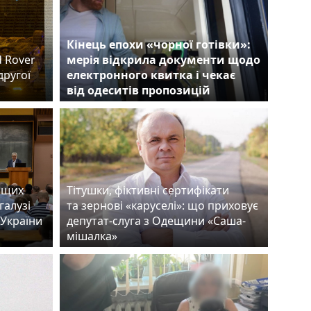
Кінець епохи «чорної готівки»:
d Rover
мерія відкрила документи щодо
другої
електронного квитка і чекає
від одеситів пропозицій
ащих
Тітушки, фіктивні сертифікати
галузі
та зернові «каруселі»: що приховує
 України
депутат-слуга з Одещини «Саша-
мішалка»