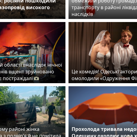
»: росіяни пошкодили
обмежили роботу громадс
газопровід високого
транспорту в районі ліквіда
наслідків
й області внаслідок нічної
онів вщент зруйновано
Це комедія! Одеські актори
 є постраждалі
омолодили «Одруження Фі
ому районі жінка
Прохолода тривала недо
 з подвір’я й не помітила
Одещину охоплює нова 