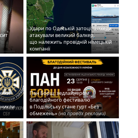
Удари по Одеській затоці: шахеди
есит
атакували великий балкер,
що належить провідній німецькій
компанії
ники
Пан Борщ: хедлайнером
благодійного фестивалю
зникли
в Подільську стане гурт «Без
обмежень»
(на правах реклами)