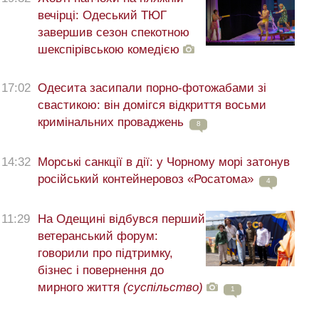
вечірці: Одеський ТЮГ
завершив сезон спекотною
шекспірівською комедією
17:02
Одесита засипали порно-фотожабами зі
свастикою: він домігся відкриття восьми
кримінальних проваджень
8
14:32
Морські санкції в дії: у Чорному морі затонув
російський контейнеровоз «Росатома»
4
11:29
На Одещині відбувся перший
ветеранський форум:
говорили про підтримку,
бізнес і повернення до
мирного життя
(суспільство)
1