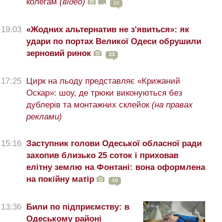
колегам
(відео)
10
19:03
«Жодних альтернатив не з'явиться»: як
удари по портах Великої Одеси обрушили
зерновий ринок
23
17:25
Цирк на льоду представляє «Крижаний
Оскар»: шоу, де трюки виконуються без
дублерів та монтажних склейок
(на правах
реклами)
15:16
Заступник голови Одеської обласної ради
захопив близько 25 соток і приховав
елітну землю на Фонтані: вона оформлена
на покійну матір
10
13:36
Били по підприємству: в
Одеському районі