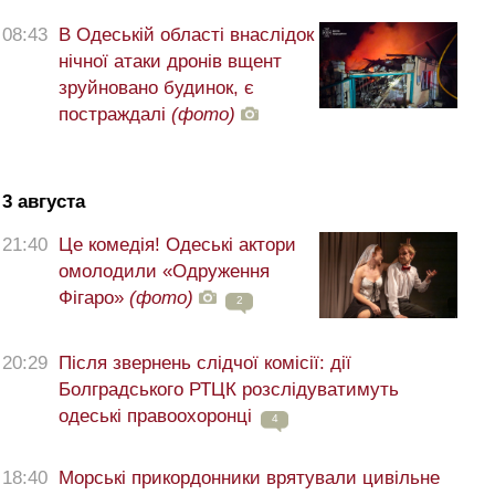
08:43
В Одеській області внаслідок
нічної атаки дронів вщент
зруйновано будинок, є
постраждалі
(фото)
3 августа
21:40
Це комедія! Одеські актори
омолодили «Одруження
Фігаро»
(фото)
2
20:29
Після звернень слідчої комісії: дії
Болградського РТЦК розслідуватимуть
одеські правоохоронці
4
18:40
Морські прикордонники врятували цивільне