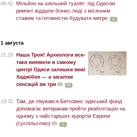
08:42
Мільйон на шкільний туалет: під Одесою
ремонт віддали бізнес-леді з місячним
стажем та готовністю будувати метро
11
1 августа
21:16
Наша Троя! Археологи все-
таки виявили в самому
центрі Одеси залишки вежі
Хаджібея — а загалом
сенсацій аж три
21
19:32
Там, де лікувався Бетховен: одеський фонд
допомагає ветеранам пройти реабілітацію на
одному з найстаріших курортів Європи
(суспільство)
1