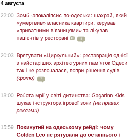
4 августа
22:00
Зомбі-апокаліпсис по-одеськи: шахрай, який
«умертвив» власника квартири, керував
«приватними в’язницями» та лікував
пацієнтів у ресторані
8
20:03
Врятувати «Циркульний»: реставрація однієї
з найстаріших архітектурних пам’яток Одеси
так і не розпочалася, попри рішення судів
(фото)
7
18:00
Робота мрії у світі дитинства: Gagarinn Kids
шукає інструктора ігрової зони
(на правах
реклами)
15:59
Покинутий на одеському рейді: чому
Golden Leo не рятували до останнього і