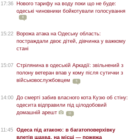
17:36
Нового тарифу на воду поки що не буде:
одеські чиновники бойкотували голосування
8
15:22
Ворожа атака на Одеську область:
постраждали двоє дітей, дівчинка у важкому
стані
15:07
Стрілянина в одеській Аркадії: звільнений з
полону ветеран впав у кому після сутички з
військовослужбовцем
5
14:00
До смерті забив власного кота Кузю об стіну:
одесита відправили під цілодобовий
домашній арешт
11
11:45
Одеса під атакою: в багатоповерхівку
влетів шахед, на місці — пожежа