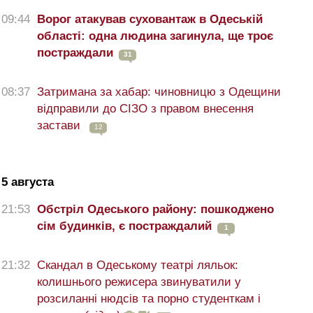
09:44
Ворог атакував суховантаж в Одеській
області: одна людина загинула, ще троє
постраждали
31
08:37
Затримана за хабар: чиновницю з Одещини
відправили до СІЗО з правом внесення
застави
12
5 августа
21:53
Обстріл Одеського району: пошкоджено
сім будинків, є постраждалий
1
21:32
Скандал в Одеському театрі ляльок:
колишнього режисера звинуватили у
розсиланні нюдсів та порно студенткам і