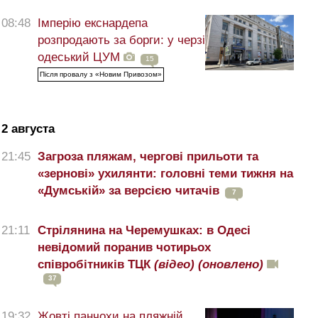
08:48
Імперію екснардепа
розпродають за борги: у черзі
одеський ЦУМ
15
Після провалу з «Новим Привозом»
2 августа
21:45
Загроза пляжам, чергові прильоти та
«зернові» ухилянти: головні теми тижня на
«Думській» за версією читачів
7
21:11
Стрілянина на Черемушках: в Одесі
невідомий поранив чотирьох
співробітників ТЦК
(відео)
(оновлено)
37
19:32
Жовті панчохи на пляжній