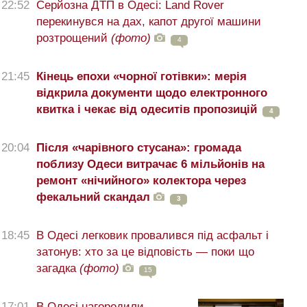
22:52
Серйозна ДТП в Одесі: Land Rover
перекинувся на дах, капот другої машини
розтрощений
(фото)
4
21:45
Кінець епохи «чорної готівки»: мерія
відкрила документи щодо електронного
квитка і чекає від одеситів пропозицій
4
20:04
Після «чарівного стусана»: громада
поблизу Одеси витрачає 6 мільйонів на
ремонт «нічийного» колектора через
фекальний скандал
3
18:45
В Одесі легковик провалився під асфальт і
затонув: хто за це відповість — поки що
загадка
(фото)
15
17:01
В Одесі нагородили