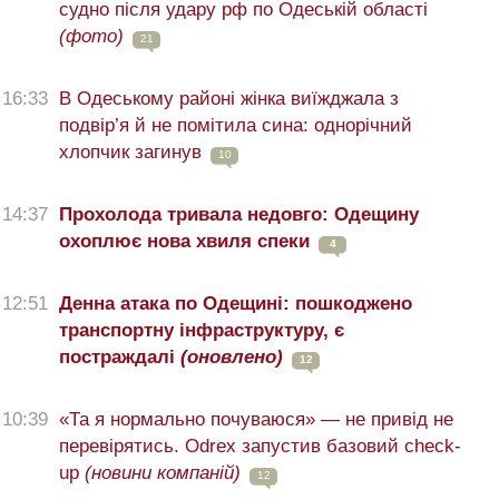
судно після удару рф по Одеській області
(фото)
21
16:33
В Одеському районі жінка виїжджала з
подвір’я й не помітила сина: однорічний
хлопчик загинув
10
14:37
Прохолода тривала недовго: Одещину
охоплює нова хвиля спеки
4
12:51
Денна атака по Одещині: пошкоджено
транспортну інфраструктуру, є
постраждалі
(оновлено)
12
10:39
«Та я нормально почуваюся» — не привід не
перевірятись. Odrex запустив базовий check-
up
(новини компаній)
12