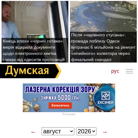
Після «чарівного стусана»:
Кінець епохи «чорної готівки»:
громада поблизу Одеси
мерія відкрила документи
витрачає 6 мільйонів на ремонт
щодо електронного квитка
«нічийного» колектора через
і чекає від одеситів пропозицій
фекальний скандал
рус
Реклама
←
→