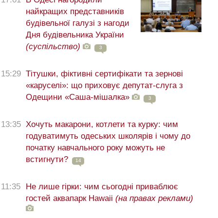
найкращих представників
будівельної галузі з нагоди
Дня будівельника України
(суспільство)
3
15:29
Тітушки, фіктивні сертифікати та зернові
«каруселі»: що приховує депутат-слуга з
Одещини «Саша-мішалка»
3
13:35
Хочуть макарони, котлети та курку: чим
годуватимуть одеських школярів і чому до
початку навчального року можуть не
встигнути?
14
11:35
Не лише гірки: чим сьогодні приваблює
гостей аквапарк Hawaii
(на правах реклами)