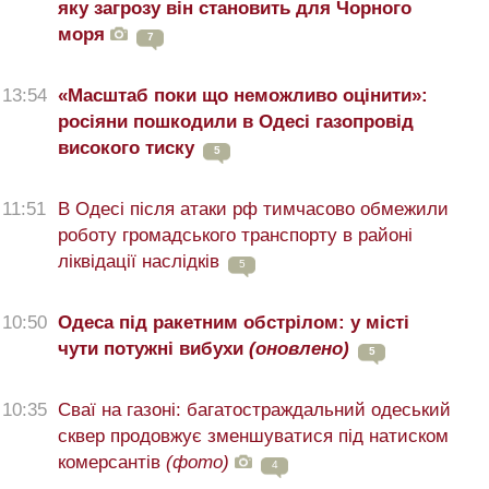
яку загрозу він становить для Чорного
моря
7
13:54
«Масштаб поки що неможливо оцінити»:
росіяни пошкодили в Одесі газопровід
високого тиску
5
11:51
В Одесі після атаки рф тимчасово обмежили
роботу громадського транспорту в районі
ліквідації наслідків
5
10:50
Одеса під ракетним обстрілом: у місті
чути потужні вибухи
(оновлено)
5
10:35
Сваї на газоні: багатостраждальний одеський
сквер продовжує зменшуватися під натиском
комерсантів
(фото)
4