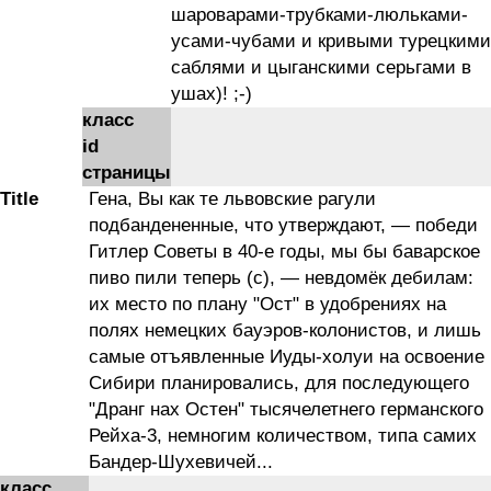
шароварами-трубками-люльками-
усами-чубами и кривыми турецкими
саблями и цыганскими серьгами в
ушах)! ;-)
класс
id
страницы
Title
Гена, Вы как те львовские рагули
подбандененные, что утверждают, — победи
Гитлер Советы в 40-е годы, мы бы баварское
пиво пили теперь (с), — невдомёк дебилам:
их место по плану "Ост" в удобрениях на
полях немецких бауэров-колонистов, и лишь
самые отъявленные Иуды-холуи на освоение
Сибири планировались, для последующего
"Дранг нах Остен" тысячелетнего германского
Рейха-3, немногим количеством, типа самих
Бандер-Шухевичей...
класс