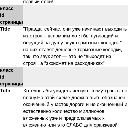
первый слой!
класс
id
страницы
Title
"Правда, сейчас, они уже начинают выходить
из строя – вспомним хотя бы пугающий и
берущий за душу звук тормозных колодок." —
на них ставят дешевые тормозные колодки,
так что звук этот — это не "выходят из
строя", а "экономят на расходниках"
класс
id
страницы
Title
Хотелось бы увидеть четкую схему трассы по
плану.На этой схеме должно быть обозначен
оконченный участок дороги и не оконченный и
естественно количество миллионов
вложенных уже и предполагаемых к
вложению или это СЛАБО для оранжевой