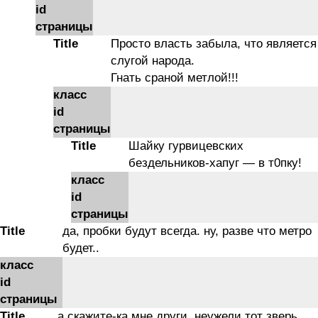
id
страницы
Title
Просто власть забыла, что является
слугой народа.
Гнать сраной метлой!!!
класс
id
страницы
Title
Шайку гурвицевских
бездельников-хапуг — в т0пку!
класс
id
страницы
Title
да, пробки будут всегда. ну, разве что метро
будет..
класс
id
страницы
Title
а скажите-ка мне други, неужели тот зверь