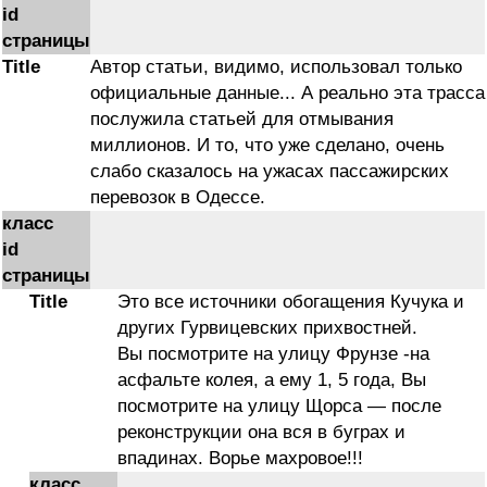
id
страницы
Title
Автор статьи, видимо, использовал только
официальные данные... А реально эта трасса
послужила статьей для отмывания
миллионов. И то, что уже сделано, очень
слабо сказалось на ужасах пассажирских
перевозок в Одессе.
класс
id
страницы
Title
Это все источники обогащения Кучука и
других Гурвицевских прихвостней.
Вы посмотрите на улицу Фрунзе -на
асфальте колея, а ему 1, 5 года, Вы
посмотрите на улицу Щорса — после
реконструкции она вся в буграх и
впадинах. Ворье махровое!!!
класс