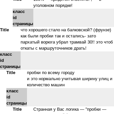
уголовном порядке!
класс
id
страницы
Title
что хорошего стало на балковской? (фрунзе)
как были пробки так и остались- зато
пархатый ворюга убрал трамвай 30!! это чтоб
откаты с маршруточников драть!
класс
id
страницы
Title
пробки по всему городу
и это нормально учитывая ширину улиц и
количество машин
класс
id
страницы
Title
Странная у Вас логика — "пробки —