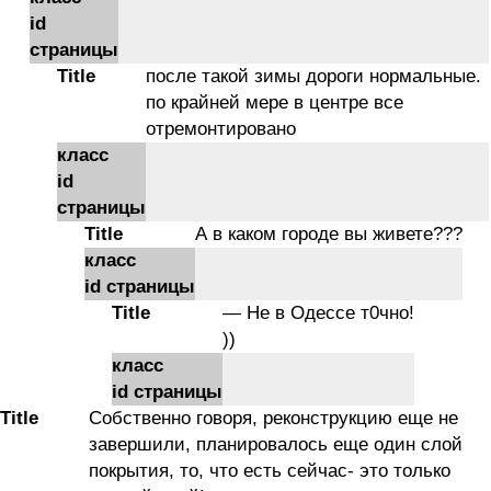
id
страницы
Title
после такой зимы дороги нормальные.
по крайней мере в центре все
отремонтировано
класс
id
страницы
Title
А в каком городе вы живете???
класс
id страницы
Title
— Не в Одессе т0чно!
))
класс
id страницы
Title
Собственно говоря, реконструкцию еще не
завершили, планировалось еще один слой
покрытия, то, что есть сейчас- это только