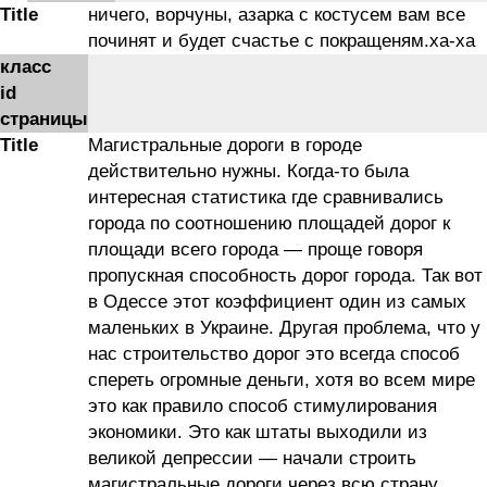
Title
ничего, ворчуны, азарка с костусем вам все
починят и будет счастье с покращеням.ха-ха
класс
id
страницы
Title
Магистральные дороги в городе
действительно нужны. Когда-то была
интересная статистика где сравнивались
города по соотношению площадей дорог к
площади всего города — проще говоря
пропускная способность дорог города. Так вот
в Одессе этот коэффициент один из самых
маленьких в Украине. Другая проблема, что у
нас строительство дорог это всегда способ
спереть огромные деньги, хотя во всем мире
это как правило способ стимулирования
экономики. Это как штаты выходили из
великой депрессии — начали строить
магистральные дороги через всю страну.