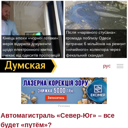
Після «чарівного стусана»:
Кінець епохи «чорної готівки»:
громада поблизу Одеси
мерія відкрила документи
витрачає 6 мільйонів на ремонт
щодо електронного квитка
«нічийного» колектора через
і чекає від одеситів пропозицій
фекальний скандал
рус
Реклама
Автомагистраль «Север-Юг» – все
будет «путём»?