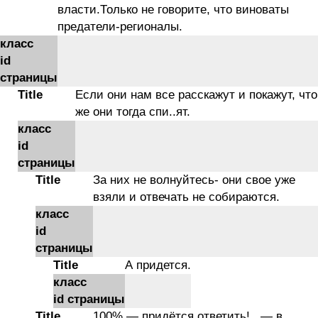
власти.Только не говорите, что виноваты
предатели-регионалы.
класс
id
страницы
Title
Если они нам все расскажут и покажут, что
же они тогда спи..ят.
класс
id
страницы
Title
За них не волнуйтесь- они свое уже
взяли и отвечать не собираются.
класс
id
страницы
Title
А придется.
класс
id страницы
Title
100% — придётся ответить! , — в