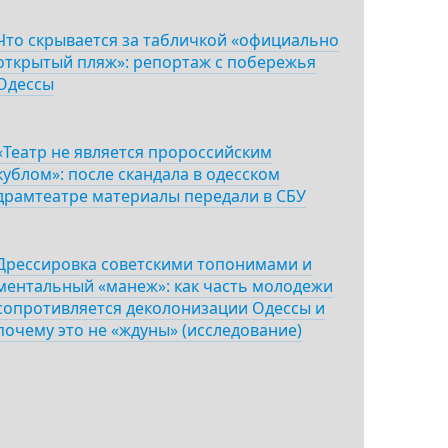
Что скрывается за табличкой «официально
открытый пляж»: репортаж с побережья
Одессы
«Театр не является пророссийским
кублом»: после скандала в одесском
драмтеатре материалы передали в СБУ
Дрессировка советскими топонимами и
ментальный «манеж»: как часть молодежи
сопротивляется деколонизации Одессы и
почему это не «ждуны» (исследование)