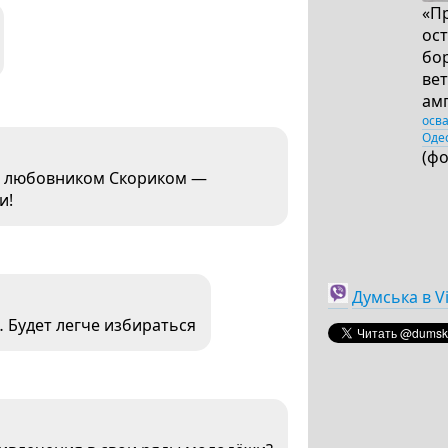
«П
ост
бор
ве
ам
осв
Оде
(ф
го любовником Скориком —
ои!
Думська в V
 Будет легче избираться