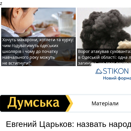
z
Хочуть макарони, котлети та курку:
чим годуватимуть одеських
школярів і чому до початку
Ворог атакував суховант
навчального року можуть
в Одеській області: одна
не встигнути?
загинула, ще троє постр
Матеріали
Евгений Царьков: назвать наро