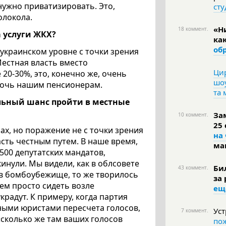
нужно приватизировать. Это,
сту
олокола.
«Н
18 коммент.
а услуги ЖКХ?
ка
об
еукраинском уровне с точки зрения
Местная власть вместо
Цир
20-30%, это, конечно же, очень
шоу
омочь нашим пенсионерам.
та
льный шанс пройти в местные
За
10 коммент.
25
ах, но поражение не с точки зрения
на
ласть честным путем. В наше время,
ма
500 депутатских мандатов,
 кинули. Мы видели, как в облсовете
Би
43 коммент.
 в бомбоубежище, то же творилось
за
дем просто сидеть возле
ещ
украдут. К примеру, когда партия
ьными юристами пересчета голосов,
Уст
7 коммент.
«сколько же там ваших голосов
по