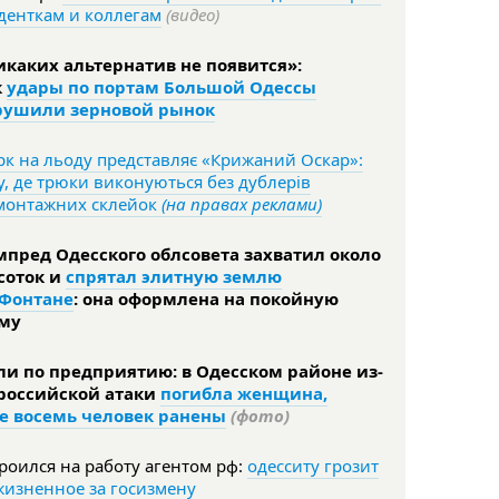
денткам и коллегам
(видео)
икаких альтернатив не появится»:
к
удары по портам Большой Одессы
рушили зерновой рынок
к на льоду представляє «Крижаний Оскар»:
, де трюки виконуються без дублерів
 монтажних склейок
(на правах реклами)
мпред Одесского облсовета захватил около
 соток и
спрятал элитную землю
 Фонтане
: она оформлена на покойную
му
ли по предприятию: в Одесском районе из-
 российской атаки
погибла женщина,
е восемь человек ранены
(фото)
роился на работу агентом рф:
одесситу грозит
жизненное за госизмену