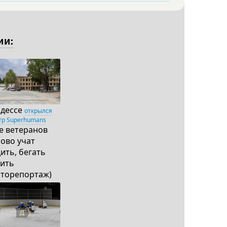
ии:
Одессе
открылся
тр Superhumans
де ветеранов
ово учат
ить, бегать
жить
оторепортаж)