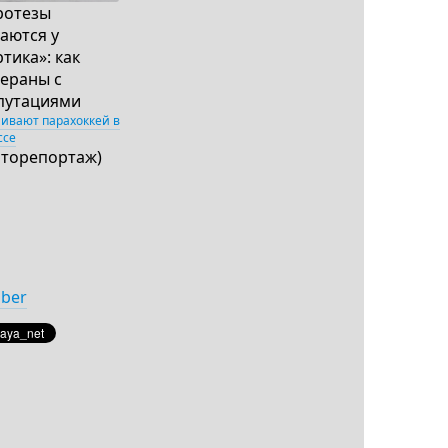
ротезы
аются у
тика»: как
тераны с
путациями
аивают парахоккей в
ссе
оторепортаж)
iber