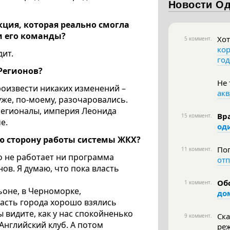
Новости О
акция, которая реально смогла
и его команды?
Хот
5 коммент.
кор
дит.
год
Регионов?
Не 
роизвести никаких изменений –
акв
уже, по-моему, разочаровались.
регионалы, империя Леонида
Вра
15 коммент.
е.
од
ю сторону работы системы ЖКХ?
Поп
11 коммент.
то не работает ни программа
от
ов. Я думаю, что пока власть
Об
1 коммент.
ьоне, в Черноморке,
до
часть города хорошо взялись
 видите, как у нас спокойненько
Ска
9 коммент.
Английский клуб. А потом
ре