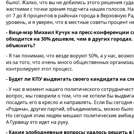
было!. Жалко, что вы не добились этого решения суд
жесткими с точки зрения подсчета наших голосов. Н
от 7 до 8 процентов в районах города в Верховную Р
уровень, и я уверен, что в местные советы процент 
- Вице-мэр Михаил Кучук на пресс-конференции ск
обходится на 30% дешевле, чем в других городах.
объяснить?
- Я так понимаю, что везде воруют 50%, а у нас, воз
из-за того, что очень много общественных организац
контролируют этот процесс.
- Будет ли КПУ выдвигать своего кандидата на 
- У нас в момент нашего политического сотрудничест
вопрос, мы говорили о том, что не хотели бы выдвиг
посадить его в кресло и направлять. Если бы сегодня
«Родина», других партий, объединились, можно было
Но сегодня этим людям мешают политические амбиц
А Гурвицу это идет на руку.
- Какие злободневные вопросы удалось решить в