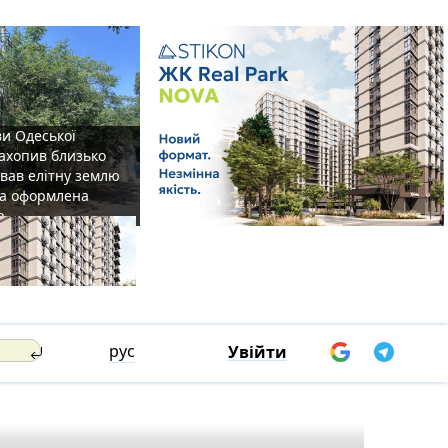
ви Одеської
захопив близько
овав елітну землю
на оформлена
р
рус
Увійти