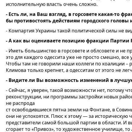
исполнительную власть очень сложно.
- Есть ли, на Ваш взгляд, в горсовете какая-то фр
бы противостоять действиям городского головы 
- Компартия Украины такой политической силы не ви
- А как вы оцениваете позицию фракции Партии 
- Иметь большинство в горсовете и облсовете и не п
это для каждого одессита уже не просто смешно, все 
Чтобы там не говорили наши коллеги по коалиции – 
Климова только крепнет, а одесситам от этого не легч
- Видите ли Вы возможность изменений в лучшу
- Сейчас, я уверен, такой возможности нет, потому ч
реконструкции, ни программы застройки новых район
не распрода
ст освободившиеся пятна земли на Фонтане, в Совин
они не успокоятся. Плюс к этому — за историческую 
представители самой большой партии в области. И вы
сгорает то «Привоз», то художественное училище, то 