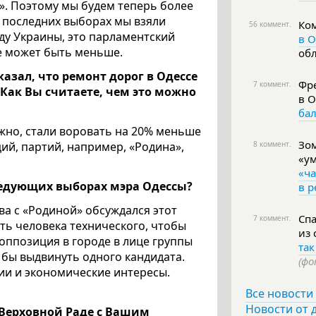
а». Поэтому мы будем теперь более
а последних выборах мы взяли
Ко
56 коммент.
аду Украины, это парламентский
в О
не может быть меньше.
об
азал, что ремонт дорог в Одессе
Фре
7 коммент.
 Как Вы считаете, чем это можно
в 
ба
можно, стали воровать на 20% меньше
Зом
ий, партий, например, «Родина»,
8 коммент.
«у
«ч
следующих выборах мэра Одессы?
в р
ва с «Родиной» обсуждался этот
Спа
7 коммент.
ать человека технического, чтобы
из
 оппозиция в городе в лице группы
так
 бы выдвинуть одного кандидата.
(фо
ии и экономические интересы.
Все новости
Новости от 
 Верховной Раде с Вашим