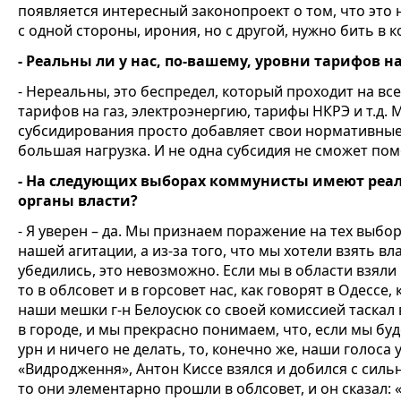
появляется интересный законопроект о том, что это 
с одной стороны, ирония, но с другой, нужно бить в к
- Реальны ли у нас, по-вашему, уровни тарифов н
- Нереальны, это беспредел, который проходит на вс
тарифов на газ, электроэнергию, тарифы НКРЭ и т.д. 
субсидирования просто добавляет свои нормативные 
большая нагрузка. И не одна субсидия не сможет п
- На следующих выборах коммунисты имеют реа
органы власти?
- Я уверен – да. Мы признаем поражение на тех выбор
нашей агитации, а из-за того, что мы хотели взять в
убедились, это невозможно. Если мы в области взяли 
то в облсовет и в горсовет нас, как говорят в Одессе,
наши мешки г-н Белоусюк со своей комиссией таскал
в городе, и мы прекрасно понимаем, что, если мы бу
урн и ничего не делать, то, конечно же, наши голоса 
«Видродження», Антон Киссе взялся и добился с сил
то они элементарно прошли в облсовет, и он сказал: 