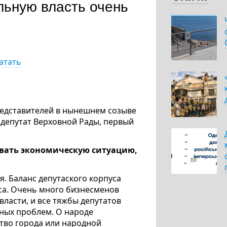
льную власть очень
атать
редставителей в нынешнем созыве
– депутат Верховной Рады, первый
овать экономическую ситуацию,
ая. Баланс депутаского корпуса
иса. Очень много бизнесменов
власти, и все тяжбы депутатов
чных проблем. О народе
ство города или народной