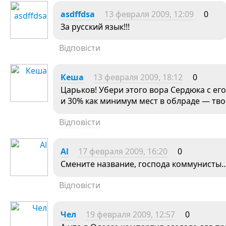
asdffdsa
13 февраля 2009, 12:09
0
За русский язык!!!
Відповісти
Кеша
13 февраля 2009, 18:12
0
Царьков! Убери этого вора Сердюка с е
и 30% как минимум мест в облраде — тв
Відповісти
Al
17 февраля 2009, 16:20
0
Смените название, господа коммунисты…
Відповісти
Чел
19 февраля 2009, 12:57
0