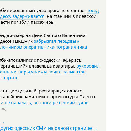
мбинированный удар врага по столице:
поезд
дессу задерживается
, на станции в Киевской
ласти погибли пассажиры
ндли-фаер на День Святого Валентина:
Одессе ТЦКшник
забрызгал перцовым
ллончиком оперативника-пограничника
би-апокалипсис по-одесски: аферист,
мертвивший» владельца квартиры,
руководил
астными тюрьмами» и лечил пациентов
есторане
сти Циркульный: реставрация одного
 старейших памятников архитектуры Одессы
 и не началась, вопреки решениям судов
то)
 →
других одесских СМИ на одной странице →