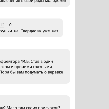
ривлечения в свои ряды молодёжи?
:12
0
ихушки на Свердлова уже нет
ефрейтора ФСБ. Став в один
алюком и прочими грязными,
ора бы вам подумать о веревке
аду? Мало там своих придурков?