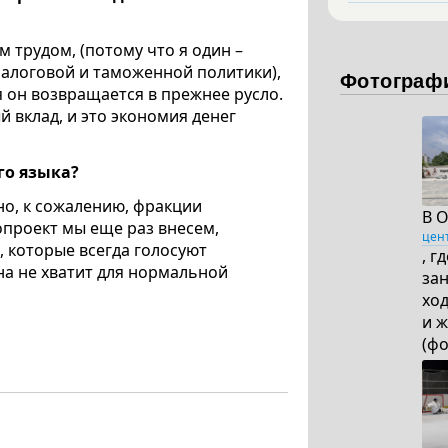
 трудом, (потому что я один –
налоговой и таможенной политики),
Фотограф
я он возвращается в прежнее русло.
й вклад, и это экономия денег
го языка?
 но, к сожалению, фракции
В 
опроект мы еще раз внесем,
цен
, которые всегда голосуют
, г
на не хватит для нормальной
зан
ход
и 
(ф