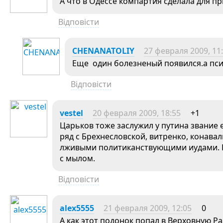
А что в Одессе компартия сделала для п
Відповісти
CHENANATOLIY
27 февраля 2009, 11
Еще один болезненый появился.а пс
Відповісти
vestel
20 февраля 2009, 18:55
+1
Царьков тоже заслужил у путина звание 
ряд с Брехнесловской, витренко, конав
лживыми политиканствующими иудами. П
с мылом.
Відповісти
alex5555
21 февраля 2009, 12:05
0
А как этот подонок попал в Верховную Р