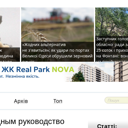
Заступник голо
«Жодних альтернатив
обласної ради 
аж
не з'явиться»: як удари по портах
25 соток і прих
 людина
Великої Одеси обрушили зерновий
на Фонтані: во
аждали
ринок
на покійну маті
Архів
Топ
дным руководство
Статті: