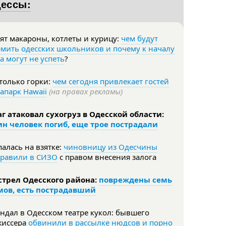
дессы:
ят макароны, котлеты и курицу:
чем будут
мить одесских школьников и почему к началу
а могут не успеть
?
только горки:
чем сегодня привлекает гостей
апарк Hawaii
(на правах рекламы)
г атаковал сухогруз в Одесской области:
ин человек погиб, еще трое пострадали
алась на взятке:
чиновницу из Одесчины
правили в СИЗО
с правом внесения залога
стрел Одесского района:
повреждены семь
мов, есть пострадавший
ндал в Одесском театре кукол: бывшего
жиссера
обвинили в рассылке нюдсов и порно