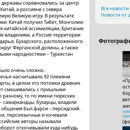
е державы соревновались за центр
Все новости
Китай, а россияне с севера
Новости от 
емую Великую игру. В результате
ми: Китай получил Тибет, Монголию
я китайской ассимиляции, Британия
м владениям, а Россия территории
Фотограф
ударьи, Бухарского, расположенного
округ Ферганской долины, а также
выми народностями – Туркестан
было очень сложно.
ечья насчитывало 92 племени
«П
арты, в целом это потомки древних
ост
лет смешивались с пришлыми
бор
 разному, то по имени тюркских
ве
а – самаркандцы, бухарцы, владели
ам
 общения был фарси – персидский.
осв
ки, персоязычные и кочевали
Оде
оссийские авторы называли
(ф
аоборот откочевывали куда-нибудь