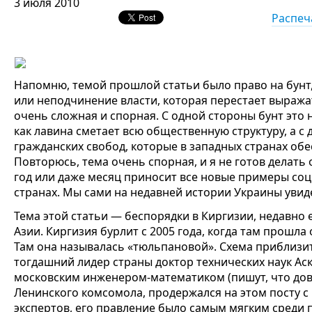
3 июля 2010
Распеч
Напомню, темой прошлой статьи было право на бунт,
или неподчинение власти, которая перестает выражат
очень сложная и спорная. С одной стороны бунт это 
как лавина сметает всю общественную структуру, а с 
гражданских свобод, которые в западных странах об
Повторюсь, тема очень спорная, и я не готов делат
год или даже месяц приносит все новые примеры со
странах. Мы сами на недавней истории Украины увидел
Тема этой статьи — беспорядки в Киргизии, недавно
Азии. Киргизия бурлит с 2005 года, когда там прошла
Там она называлась «тюльпановой». Схема приблизите
тогдашний лидер страны доктор технических наук Аск
московским инженером-математиком (пишут, что дов
Ленинского комсомола, продержался на этом посту с
экспертов, его правление было самым мягким среди 