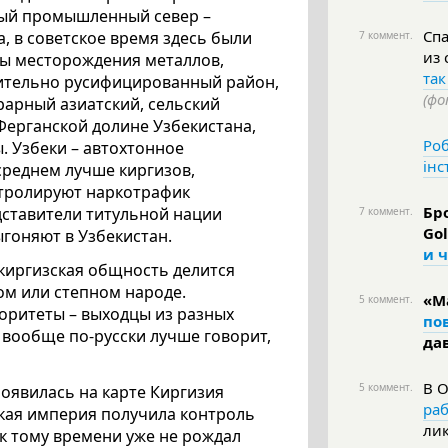
атый промышленный север –
Спа
а, в советское время здесь были
7 коммент.
из
ы месторождения металлов,
так
сительно русифицированный район,
(фо
рарный азиатский, сельский
Ферганской долине Узбекистана,
Роб
. Узбеки – автохтонное
інс
среднем лучше киргизов,
нтролируют наркотрафик
Бр
дставители титульной нации
7 коммент.
Go
ыгоняют в Узбекистан.
и 
киргизская общность делится
ом или степном народе.
«М
5 коммент.
оритеты – выходцы из разных
по
в вообще по-русски лучше говорит,
да
В О
5 коммент.
появилась на карте Киргизия
раб
йская империя получила контроль
ли
к тому времени уже не рождал