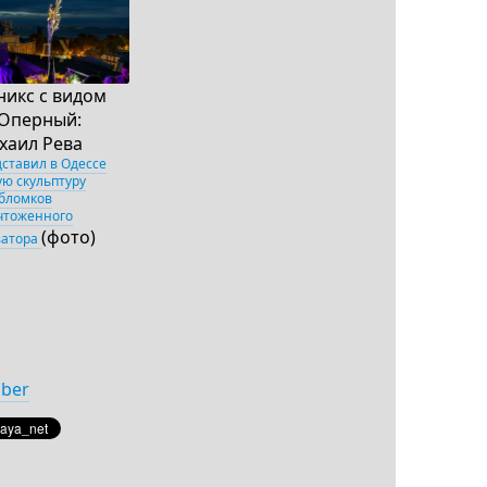
никс с видом
 Оперный:
хаил Рева
дставил в Одессе
ую скульптуру
обломков
чтоженного
(фото)
ватора
iber