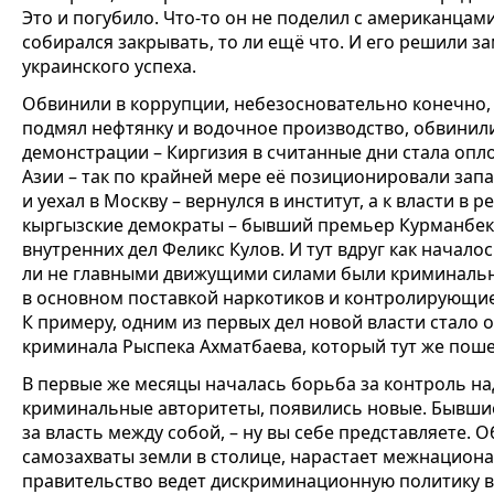
Это и погубило. Что-то он не поделил с американцами
собирался закрывать, то ли ещё что. И его решили з
украинского успеха.
Обвинили в коррупции, небезосновательно конечно, кт
подмял нефтянку и водочное производство, обвинил
демонстрации – Киргизия в считанные дни стала оп
Азии – так по крайней мере её позиционировали запа
и уехал в Москву – вернулся в институт, а к власти 
кыргызские демократы – бывший премьер Курманбек
внутренних дел Феликс Кулов. И тут вдруг как начало
ли не главными движущими силами были криминальн
в основном поставкой наркотиков и контролирующи
К примеру, одним из первых дел новой власти стало
криминала Рыспека Ахматбаева, который тут же пошел
В первые же месяцы началась борьба за контроль на
криминальные авторитеты, появились новые. Бывши
за власть между собой, – ну вы себе представляете.
самозахваты земли в столице, нарастает межнацион
правительство ведет дискриминационную политику 