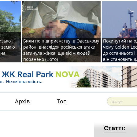
ї
изько
Били по підприємству: в Одеському
Покинутий на о
у землю
районі внаслідок російської атаки
чому Golden Le
ена
загинула жінка, ще вісім людей
до останнього і
поранено (фото)
він становить 
Архів
Топ
Статті: