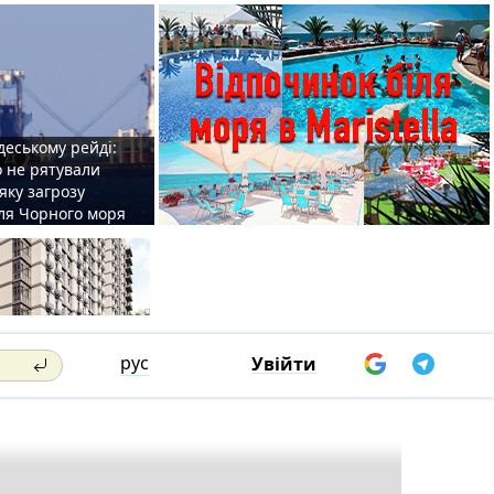
деському рейді:
o не рятували
 яку загрозу
для Чорного моря
рус
Увійти