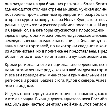
она разделена на два больших региона – более бог
где находится столица страны Бишкек, Чуйская долин
построены промышленные предприятия, разработан
открыты курорты вокруг озера Иссык-Куль, это отно
раньше здесь жили русские рабочие поселенцы. И аг
и бедный юг. На юге горы спускаются к плодородной 
здесь в предгорьях и расположены узбекские анклавы
земледельческое оседлое население, сейчас живут в 
занимаются торговлей, по некоторым сведениям ко
из Афганистана, но в политике не представлены. Пре
обвиняют их в том, что они заняли лучшие земли и в
Кроме регионального и национального деления, вся 
на многочисленные роды, как и в любом другом горн
И все эти президенты, министры и криминальные авт
регионов и родов. Бакиев с юга, Кулов с севера, Акае
чем на родном.
И здесь стоит вернуться в историю – вспомнить, как 
и кто её создал. В конце девятнадцатого века Росси
над большей частью Центральной Азии. Этот регион 