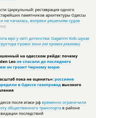
сти Циркульный: реставрация одного
 старейших памятников архитектуры Одессы
 и не началась, вопреки решениям судов
то)
ота мрії у світі дитинства: Gagarinn Kids шукає
труктора ігрової зони
(на правах реклами)
ошенный на одесском рейде: почему
lden Leo
не спасали до последнего
чем он грозит Черному морю
асштаб пока не оценить»:
россияне
вредили в Одессе газопровод
высокого
вления
дессе после атаки рф
временно ограничили
оту общественного транспорта
в районе
квидации последствий