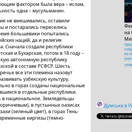
няющим фактором была вера – ислам,
ьность одна – мусульманин.
зие не вмешивались, оставили
Фе
ты и постарались переселись
на
 время большевики попытались
Ми
ских наций, да и религия
пре
а. Сначала создали республики
нов
кая и Бухарская, потом в 18 году –
из 
уни
скую автономную республику
эле
хской в составе РСФСР. Шесть
уречье все эти племена назовут
развивать узбекскую культуру.
ельно в горах созданы национальные
вшиеся в отдельные республики.
ь в национальное. Земледельцы
(коричневым), в пустынных оазисах
Думська в V
ахи (зеленый цвет), в горах Тянь-
временные киргизы (темно-