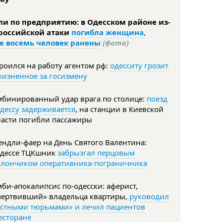
ли по предприятию: в Одесском районе из-
 российской атаки
погибла женщина,
е восемь человек ранены
(фото)
роился на работу агентом рф:
одесситу грозит
жизненное за госизмену
мбинированный удар врага по столице:
поезд
дессу задерживается
, на станции в Киевской
ласти погибли пассажиры
ндли-фаер на День Святого Валентина:
Одессе ТЦКшник
забрызгал перцовым
ллончиком оперативника-пограничника
би-апокалипсис по-одесски: аферист,
мертвивший» владельца квартиры,
руководил
астными тюрьмами» и лечил пациентов
есторане