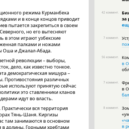
упционного режима Курманбека
Би
42 коммент.
ядками и в конце концов приводит
за
ещ
иев пытается закрепиться в своем
Северного, но его вытесняют
ль в этом играют узбекские
Уст
7 коммент.
уженная палками и ножами
по
ы Оша и Джалал-Абада.
Ко
56 коммент.
ветной революции – выборы,
в О
ок, дело, как известно тонкое.
об
 эта демократическая мишура –
ы. Противостояния различных
Фре
7 коммент.
торые используют принятую сейчас
в 
олитики это ставленники кланов
ба
дерами идут во власть.
. Практически вся территория
Зом
8 коммент.
«у
горах Тянь-Шаня. Киргизы
«ч
ас там занимаются в основном
в р
я в долины. Горными хребтами