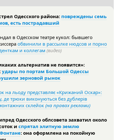
стрел Одесского района:
повреждены семь
мов, есть пострадавший
ндал в Одесском театре кукол: бывшего
жиссера
обвинили в рассылке нюдсов и порно
денткам и коллегам
(видео)
икаких альтернатив не появится»:
к
удары по портам Большой Одессы
рушили зерновой рынок
к на льоду представляє «Крижаний Оскар»:
, де трюки виконуються без дублерів
 монтажних склейок
(на правах реклами)
мпред Одесского облсовета захватил около
 соток и
спрятал элитную землю
 Фонтане
: она оформлена на покойную
му