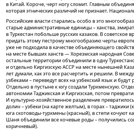
в Китай. Короче, черт ногу сломит. Главным объеди
которая этнических различий не признает. Национал
Российские власти старались особо в это многообра
старые административные единицы – ханства, эмира
в Туркестан побольше русских казаков. В советское
придать этому пестрому многообразию черты европей
уже не подходила в качестве объединяющего свойств
на месте бывших ханств — Хорезмская народная Советс
остальные территории объединили в одну Туркестан
и отдельно Киргизскую АССР на месте нынешней Каза
лет думали, как это все расчертить и решили. В межд
узбеками – переведут всех на узбекский язык и будут 
Отдельно в пустыне к югу создали Туркменскую. Отд
автономии Таджикская и Киргизская, потом преврати
И культурно-хозяйственное разделение превратилос
долин – узбеки (на карте желтым), в горах – таджики 
юга скотоводы-туркмены (красный), в степи кочуют каз
Шаня объединили все кочевые роды – получились со
коричневый).