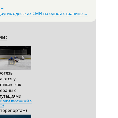
 →
других одесских СМИ на одной странице →
ии:
ротезы
аются у
тика»: как
тераны с
путациями
аивают парахоккей в
ссе
оторепортаж)