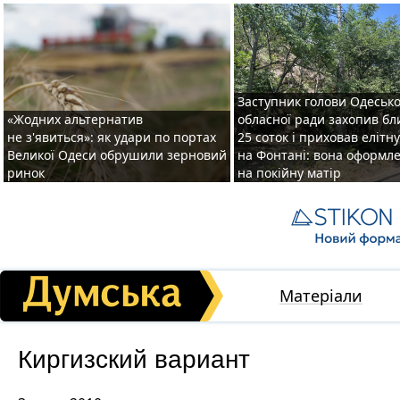
Заступник голови Одесько
«Жодних альтернатив
обласної ради захопив бл
не з'явиться»: як удари по портах
25 соток і приховав елітн
Великої Одеси обрушили зерновий
на Фонтані: вона оформл
ринок
на покійну матір
Матеріали
Киргизский вариант