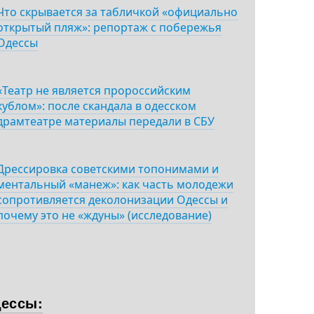
Что скрывается за табличкой «официально
открытый пляж»: репортаж с побережья
Одессы
«Театр не является пророссийским
кублом»: после скандала в одесском
драмтеатре материалы передали в СБУ
Дрессировка советскими топонимами и
ментальный «манеж»: как часть молодежи
сопротивляется деколонизации Одессы и
почему это не «ждуны» (исследование)
дессы: