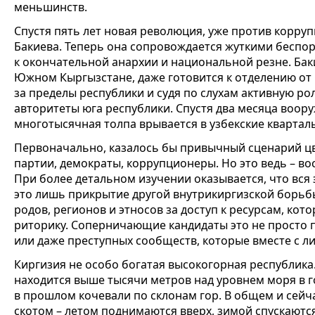
меньшинств.
Спустя пять лет новая революция, уже против корр
Бакиева. Теперь она сопровождается жуткими беспор
к окончательной анархии и национальной резне. Бак
Южном Кыргызстане, даже готовится к отделению от 
за пределы республики и судя по слухам активную ро
авторитеты юга республики. Спустя два месяца воор
многотысячная толпа врывается в узбекские квартал
Первоначально, казалось бы привычный сценарий ц
партии, демократы, коррупционеры. Но это ведь – вост
При более детальном изучении оказывается, что вся
это лишь прикрытие другой внутрикиргизской борьб
родов, регионов и этносов за доступ к ресурсам, ко
риторику. Соперничающие кандидаты это не просто п
или даже преступных сообществ, которые вместе с ли
Киргизия не особо богатая высокогорная республика
находится выше тысячи метров над уровнем моря в 
в прошлом кочевали по склонам гор. В общем и сейч
скотом – летом поднимаются вверх, зимой спускаютс