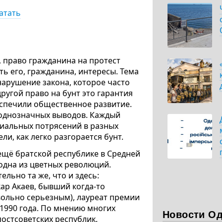
атать
 право гражданина на протест
ь его, гражданина, интересы. Тема
нарушение закона, которое часто
другой право на бунт это гарантия
еспечили общественное развитие.
ь однозначных выводов. Каждый
циальных потрясений в разных
и, как легко разгорается бунт.
 ещё братской республике в Средней
 одна из цветных революций.
льно та же, что и здесь:
ар Акаев, бывший когда-то
ольно серьезным), лауреат премии
 1990 года. По мнению многих
Новости О
постсоветских республик.