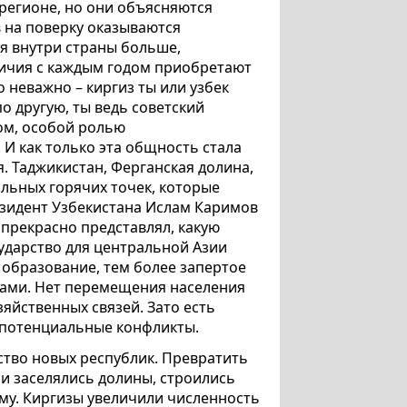
регионе, но они объясняются
в на поверку оказываются
я внутри страны больше,
зличия с каждым годом приобретают
о неважно – киргиз ты или узбек
о другую, ты ведь советский
ом, особой ролью
 И как только эта общность стала
 Таджикистан, Ферганская долина,
льных горячих точек, которые
резидент Узбекистана Ислам Каримов
 прекрасно представлял, какую
ударство для центральной Азии
 образование, тем более запертое
сами. Нет перемещения населения
зяйственных связей. Зато есть
е потенциальные конфликты.
ство новых республик. Превратить
и заселялись долины, строились
уму. Киргизы увеличили численность