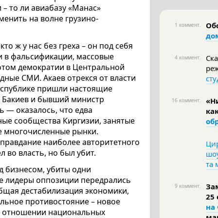
 – то ли авиабазу «Манас»
аменить на волне грузино-
Об
1 коммент.
до
о ж у нас без греха – он под себя
и в фальсификации, массовые
Ска
4 коммент.
лотом демократии в Центральной
ре
дные СМИ. Акаев отрекся от власти
сту
в республике пришли настоящие
 Бакиев и бывший министр
«Н
16 коммент.
сь — оказалось, что едва
ка
ые сообщества Киргизии, занятые
об
е многочисленные рынки.
 оправдание наиболее авторитетного
Цир
 во власть, но был убит.
шоу
та
д бизнесом, убиты одни
е лидеры оппозиции передрались
За
9 коммент.
 Общая дестабилизация экономики,
25
альное противостояние – новое
на
в отношении национальных
ма