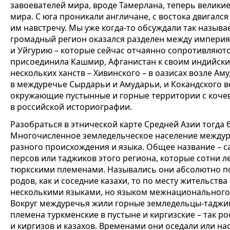
завоевателей мира, вроде Тамерлана, теперь велики
мира. С юга проникали англичане, с востока двигался 
им навстречу. Мы уже когда-то обсуждали так называ
громадный регион оказался разделен между империя
и Уйгурию – которые сейчас отчаянно сопротивляютс
присоединила Кашмир, Афганистан к своим индийски
нескольких ханств – Хивинского – в оазисах возле Ам
в междуречье Сырдарьи и Амударьи, и Кокандского в
окружающие пустынные и горные территории с коче
в российской историографии.
Разобраться в этнической карте Средней Азии тогда 
Многочисленное земледельческое население междур
разного происхождения и языка. Общее название – с
персов или таджиков этого региона, которые сотни 
тюркскими племенами. Назывались они абсолютно по
родов, как и соседние казахи, то по месту жительств
несколькими языками, но языком межнационального
Вокруг междуречья жили горные земледельцы-таджи
племена туркменские в пустыне и киргизские – так р
и киргизов и казахов. Временами они оседали или н