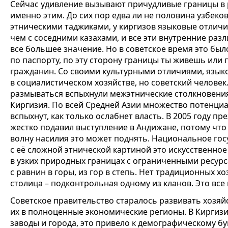
Сейчас удивление вызывают причудливые границы в 
именно этим. До сих пор едва ли не половина узбеко
этническими таджиками, у киргизов языковые отличи
чем с соседними казахами, и все эти внутренние ра
все большее значение. Но в советское время это был
по паспорту, по эту сторону границы ты живешь или п
гражданин. Со своими культурными отличиями, язык
в социалистическом хозяйстве, но советский человек.
размываться вспыхнули межэтнические столкновения.
Киргизия. По всей Средней Азии множество потенциа
вспыхнут, как только ослабнет власть. В 2005 году п
жестко подавил выступление в Андижане, потому что
волну насилия это может поднять. Национальное гос
с её сложной этнической картиной это искусственное
в узких природных границах с ограниченными ресур
с равнин в горы, из гор в степь. Нет традиционных хо
столица – подконтрольная одному из кланов. Это вс
Советское правительство старалось развивать хозяй
их в полноценные экономические регионы. В Киргизи
заводы и города, это привело к демографическому б