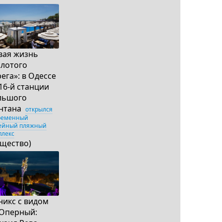
вая жизнь
олотого
ега»: в Одессе
16-й станции
льшого
нтана
открылся
ременный
ейный пляжный
плекс
бщество)
никс с видом
 Оперный: