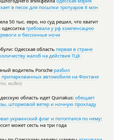
ошлогоднего эпикфейла
одесская мэрия
хает в песок для посыпки тротуаров 8 млн
ела 50 тыс. евро, но суд решил, что хватит
: одесситка
требовала у рф компенсацию
тревоги и бессонные ночи
були: Одесская область
первая в стране
количеству жалоб на действия ТЦК
яный водитель Porsche
разбил
и припаркованных автомобиля на Фонтане
то, видео)
десскую область идет Quiriakus:
обещает
зы, штормовой ветер и ночную прохладу
вал украинский флаг и потоптался по нему
:
ссит может сесть на три года
ары по Одесскому заливу: шахеды
атаковали