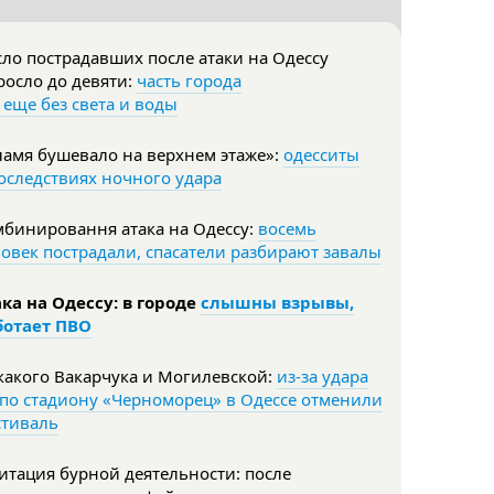
ло пострадавших после атаки на Одессу
осло до девяти:
часть города
 еще без света и воды
амя бушевало на верхнем этаже»:
одесситы
оследствиях ночного удара
мбинировання атака на Одессу:
восемь
овек пострадали, спасатели разбирают завалы
ка на Одессу: в городе
слышны взрывы,
ботает ПВО
какого Вакарчука и Могилевской:
из-за удара
по стадиону «Черноморец» в Одессе отменили
стиваль
тация бурной деятельности: после