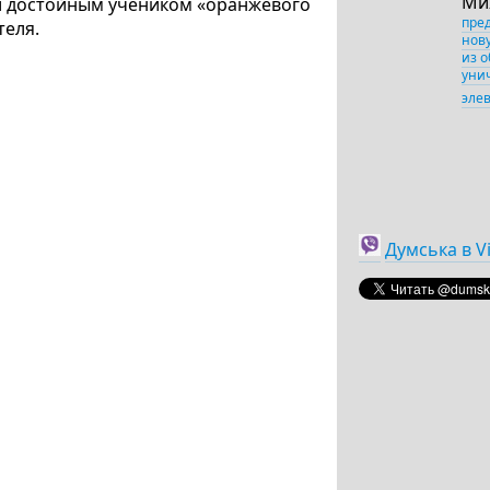
Ми
тал достойным учеником «оранжевого
пре
теля.
нов
из 
уни
эле
Думська в V