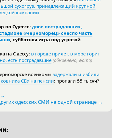
льшой сухогруз, принадлежащий крупной
мецкой компании
ар по Одессе:
двое пострадавших,
 стадионе «Черноморец» снесло часть
ыши
, субботняя игра под угрозой
ка на Одессу:
в городе прилет, в море горит
но, есть пострадавшие
(обновлено, фото)
Черноморске военкомы
задержали и избили
ковника СБУ на пенсии
: пропали 55 тысяч?
 →
других одесских СМИ на одной странице →
ии: