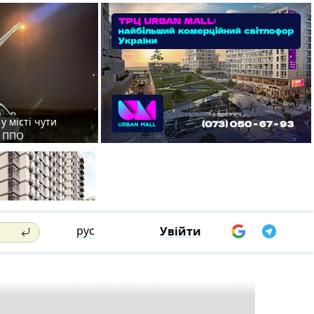
у місті чути
є ППО
рус
Увійти