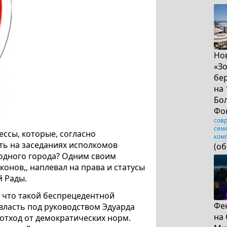
Но
«З
бер
на 
Бо
Фо
сов
сем
ессы, которые, согласно
ком
ть на заседаниях исполкомов
(о
 родного города? Одним своим
онов,, наплевал на права и статусы
й Рады.
 что такой беспрецедентной
Фе
 власть под руководством Эдуарда
на
 отход от демократических норм.