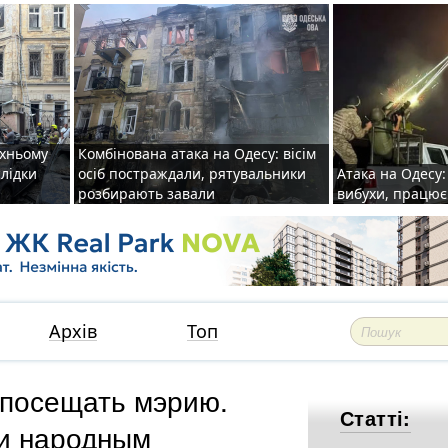
рхньому
Комбінована атака на Одесу: вісім
слідки
осіб постраждали, рятувальники
Атака на Одесу: 
розбирають завали
вибухи, працю
Архів
Топ
 посещать мэрию.
Статті:
 и народным