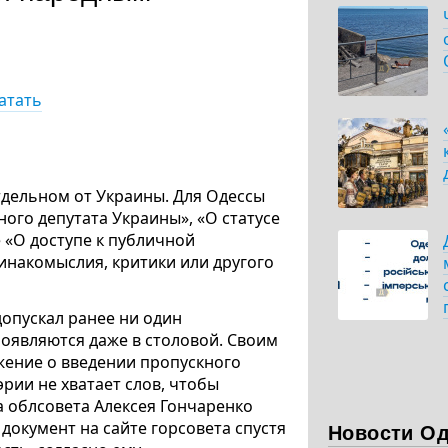
атать
тдельном от Украины. Для Одессы
ного депутата Украины», «О статусе
е «О доступе к публичной
 инакомыслия, критики или другого
допускал ранее ни один
появляются даже в столовой. Своим
ение о введении пропускного
эрии не хватает слов, чтобы
а облсовета Алексея Гончаренко
документ на сайте горсовета спустя
Новости О