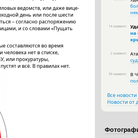
бо
иловых ведомств, или даже вице-
не
ыходной день или после шести
аться – согласно распоряжению
Уд
14 коммент.
лицами, и со словами «Пущать
на
кр
рые составляются во время
и человека нет в списке,
Ата
2 коммент.
БУ, или прокуратуры,
суд
устят и всё. В правилах нет.
В 
34 коммент.
пол
Все новости
Новости от 
Фотограф