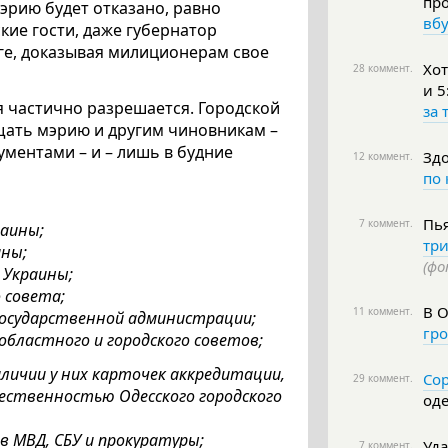
пр
мэрию будет отказано, равно
вбу
кие гости, даже губернатор
ге, доказывая милиционерам свое
Хот
28 коммент.
и 5
я частично разрешается. Городской
за 
щать мэрию и другим чиновникам –
кументами – и – лишь в будние
Здо
12 коммент.
по 
Пь
7 коммент.
аины;
тр
ины;
(фо
 Украины;
 совета;
В О
11 коммент.
осударственной администрации;
гро
бластного и городского советов;
личии у них карточек аккредитации,
Сор
29 коммент.
ественностью Одесского городского
оде
 МВД, СБУ и прокуратуры;
Уд
7 коммент.