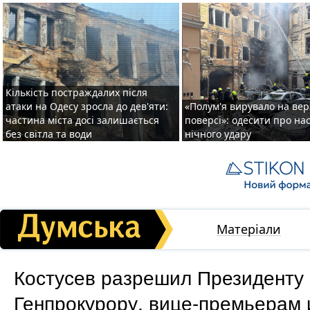
Кількість постраждалих після
атаки на Одесу зросла до дев'яти:
«Полум'я вирувало на ве
частина міста досі залишається
поверсі»: одесити про на
без світла та води
нічного удару
Матеріали
Костусев разрешил Президенту
Генпрокурору, вице-премьерам