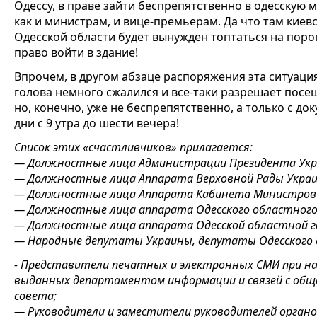
Одессу, в праве зайти беспрепятственно в одесскую 
как и министрам, и вице-премьерам. Да что там киевс
Одесской области будет вынужден топтаться на поро
право войти в здание!
Впрочем, в другом абзаце распоряжения эта ситуаци
голова немного сжалился и все-таки разрешает посе
но, конечно, уже не беспрепятственно, а только с до
дни с 9 утра до шести вечера!
Список этих «счастливчиков» прилагается:
— Должностные лица Администрации Президента Укр
— Должностные лица Аппарата Верховной Рады Укра
— Должностные лица Аппарата Кабинета Министров
— Должностные лица аппарата Одесского областного
— Должностные лица аппарата Одесской областной г
— Народные депутаты Украины, депутаты Одесского о
- Представители печатных и электронных СМИ при на
выданных департаментом информации и связей с общ
совета;
— Руководители и заместители руководителей органов