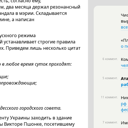
сть, согласно ему,
им, два месяца держал резонансный
андала в мэрии. Складывается
Чис
мине, а написан
выр
все
пускного режима
«Пл
й устанавливает строгие правила
о п
мех. Приведем лишь несколько цитат
Ко
6 коммент.
 в любое время суток проходят:
чел
щие;
Ата
5 коммент.
 сопровождающие;
ра
Ни
11 коммент.
рф 
сского городского совета.
фе
нту Украины заходить в здание
Ими
7 коммент.
ны Викторе Пшонке, посетившему