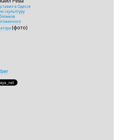
хаил Рева
дставил в Одессе
ую скульптуру
обломков
чтоженного
(фото)
ватора
iber