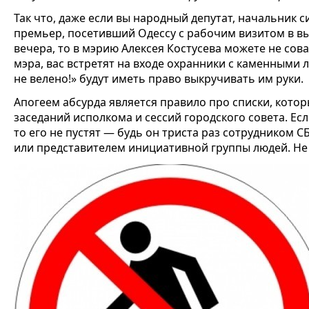
Так что, даже если вы народный депутат, начальник с
премьер, посетивший Одессу с рабочим визитом в в
вечера, то в мэрию Алексея Костусева можете не сов
мэра, вас встретят на входе охранники с каменными 
не велено!» будут иметь право выкручивать им руки.
Апогеем абсурда является правило про списки, кото
заседаний исполкома и сессий городского совета. Есл
то его не пустят — будь он триста раз сотрудником С
или представителем инициативной группы людей. Не п