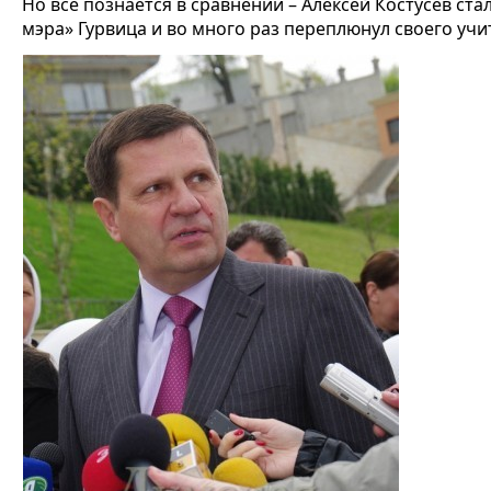
Но всё познается в сравнении – Алексей Костусев с
мэра» Гурвица и во много раз переплюнул своего учи