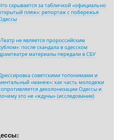
Что скрывается за табличкой «официально
открытый пляж»: репортаж с побережья
Одессы
«Театр не является пророссийским
кублом»: после скандала в одесском
драмтеатре материалы передали в СБУ
Дрессировка советскими топонимами и
ментальный «манеж»: как часть молодежи
сопротивляется деколонизации Одессы и
почему это не «ждуны» (исследование)
дессы: