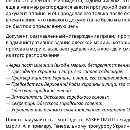
несколько дней после инцидента, задним числом. То е
еще в мае мэр распорядился ввести пропускной реж
документ в тайне, и обнародовал его только после ск
впечатление, что никакого документа не было и в по
он был под определенную цель.
Документ, озаглавленный «Утверждение правил про
в административное здание одесской мэрии», которы
прохода в мэрию, вызывает удивление, а кое-где и с
из этого распоряжения:
«Через пост милиции (вход в мэрию) беспрепятственно
— Президент Украины и лица, его сопровождающие;
— Премьер-министр Украины и лица, его сопровождаю
— Председатель Верховной Рады Украины и лица, его
— Одесский городской голова;
— Заместители Одесского городского головы;
— Секретарь Одесского городского совета;
— Управляющая делами исполнительного комитета Оде
Просто задумайтесь – мэр Одессы РАЗРЕШИЛ Президе
мэрии. А, к примеру, Генеральному прокурору Украи