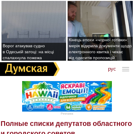
Кінець епохи «чорної готівки»:
Ворог атакував судно
мерія відкрила документи щодо
в Одеській затоці: на місці
електронного квитка і чекає
спалахнула пожежа
від одеситів пропозицій
рус
Реклама
Полные списки депутатов областного
и городского советов