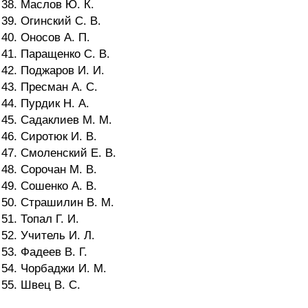
38. Маслов Ю. К.
39. Огинский С. В.
40. Оносов А. П.
41. Паращенко С. В.
42. Поджаров И. И.
43. Пресман А. С.
44. Пурдик Н. А.
45. Садаклиев М. М.
46. Сиротюк И. В.
47. Смоленский Е. В.
48. Сорочан М. В.
49. Сошенко А. В.
50. Страшилин В. М.
51. Топал Г. И.
52. Учитель И. Л.
53. Фадеев В. Г.
54. Чорбаджи И. М.
55. Швец В. С.