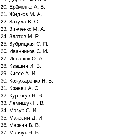
20. Ерёменко А. В.
21. Жидков М. А.
22. Затула В. С.
23. Зинченко М. А.
24. Златов М. Р.
25. Зубрицкая С. П.
26. Иванников С. И.
27. Испанюк О. А.
28. Квашин И. В.
29. Киссе А. И.
30. Кожухаренко Н. В.
31. Кравец А. С.
32. Куртогуз Н. В.
33. Лемищук Н. В.
34. Мазур С. И.
35. Макосий Д. И.
36. Маркин В. В.
37. Марчук Н. Б.