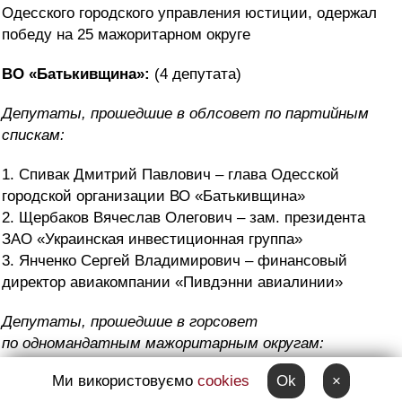
Одесского городского управления юстиции, одержал
победу на 25 мажоритарном округе
ВО «Батькивщина»:
(4 депутата)
Депутаты, прошедшие в облсовет по партийным
спискам:
1. Спивак Дмитрий Павлович – глава Одесской
городской организации ВО «Батькивщина»
2. Щербаков Вячеслав Олегович – зам. президента
ЗАО «Украинская инвестиционная группа»
3. Янченко Сергей Владимирович – финансовый
директор авиакомпании «Пивдэнни авиалинии»
Депутаты, прошедшие в горсовет
по
одномандатным мажоритарным округам:
Ми використовуємо
cookies
Ok
×
1. Чекита Геннадий Леонидович – президент