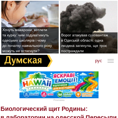
Хочуть макарони, котлети
та курку: чим годуватимуть
Ворог атакував суховантаж
одеських школярів і чому
в Одеській області: одна
до початку навчального року
людина загинула, ще троє
можуть не встигнути?
постраждали
рус
Реклама
Биологический щит Родины:
в лаборатории на одесской Пересыпи