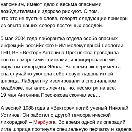
напомним, имеют дело с весьма опасными
возбудителями и здорово рискуют. О том,
что это не пустые слова, говорят следующие примеры
из опыта наших северо-восточных соседей.
5 мая 2004 года лаборантка отдела особо опасных
инфекций российского НИИ молекулярной биологии
ГНЦ ВБ «Вектор» Антонина Преснякова проводила
опыты с морскими свинками, инфицированными
вирусом лихорадки Эбола. Во время эксперимента
она случайно уколола себе левую ладонь иглой
шприца. Лаборантку изолировали в специальном
медблоке, пытались лечить, но, несмотря на все,
19 мая Антонина Преснякова скончалась…
А весной 1988 года в «Векторе» погиб ученый Николай
Устинов. Он работал с другой геморрагической
лихорадкой –
Марбург
а. Во время одной из операций
игла шприца проткнула специальную перчатку и задела