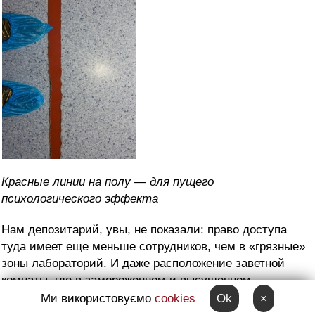
Красные линии на полу — для пущего
психологического эффекта
Нам депозитарий, увы, не показали: право доступа
туда имеет еще меньше сотрудников, чем в «грязные»
зоны лабораторий. И даже расположение заветной
комнаты, где в замороженном и высушенном
(лиофилизированном) состоянии находятся микробы,
Ми використовуємо
cookies
Ok
×
держится в строжайшем секрете. Известно только,