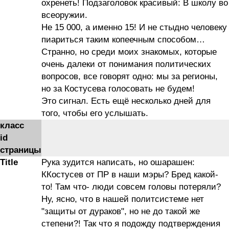
охренеть! Подзаголовок красивый: В школу во
всеоружии.
Не 15 000, а именно 15! И не стыдно человеку
пиариться таким копеечным способом…
Странно, но среди моих знакомых, которые
очень далеки от понимания политических
вопросов, все говорят одно: мы за регионы,
но за Костусева голосовать не будем!
Это сигнал. Есть ещё несколько дней для
того, чтобы его услышать.
класс
id
страницы
Title
Рука зудится написать, но ошарашен:
ККостусев от ПР в наши мэры? Бред какой-
то! Там что- люди совсем головы потеряли?
Ну, ясно, что в нашей политсистеме нет
"защиты от дураков", но не до такой же
степени?! Так что я подожду подтверждения