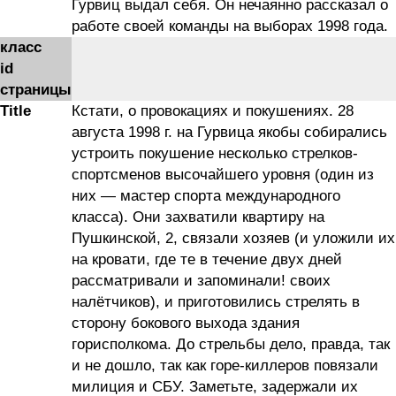
Гурвиц выдал себя. Он нечаянно рассказал о
работе своей команды на выборах 1998 года.
класс
id
страницы
Title
Кстати, о провокациях и покушениях. 28
августа 1998 г. на Гурвица якобы собирались
устроить покушение несколько стрелков-
спортсменов высочайшего уровня (один из
них — мастер спорта международного
класса). Они захватили квартиру на
Пушкинской, 2, связали хозяев (и уложили их
на кровати, где те в течение двух дней
рассматривали и запоминали! своих
налётчиков), и приготовились стрелять в
сторону бокового выхода здания
горисполкома. До стрельбы дело, правда, так
и не дошло, так как горе-киллеров повязали
милиция и СБУ. Заметьте, задержали их