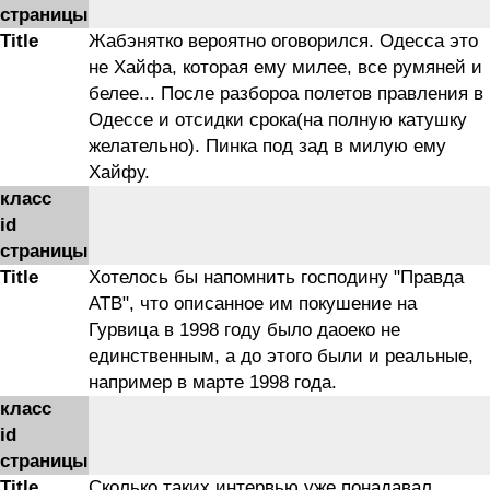
страницы
Title
Жабэнятко вероятно оговорился. Одесса это
не Хайфа, которая ему милее, все румяней и
белее... После разбороа полетов правления в
Одессе и отсидки срока(на полную катушку
желательно). Пинка под зад в милую ему
Хайфу.
класс
id
страницы
Title
Хотелось бы напомнить господину "Правда
АТВ", что описанное им покушение на
Гурвица в 1998 году было даоеко не
единственным, а до этого были и реальные,
например в марте 1998 года.
класс
id
страницы
Title
Cколько таких интервью уже понадавал