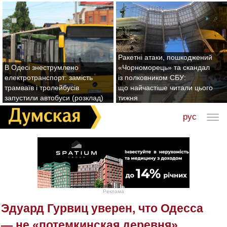
Ракетні атаки, пошкоджений
В Одесі знеструмлено
«Чорноморець» та скандал
електротранспорт: замість
із полковником СБУ:
трамваїв і тролейбусів
що найчастіше читали цього
запустили автобуси (розклад)
тижня
рус
Реклама
Эдуард Гурвиц уверен, что Одесса
— не «потемкинская деревня»