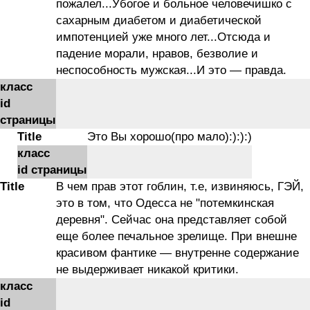
пожалел...Убогое и больное человечишко с
сахарным диабетом и диабетической
импотенцией уже много лет...Отсюда и
падение морали, нравов, безволие и
неспособность мужская...И это — правда.
класс
id
страницы
Title
Это Вы хорошо(про мало):):):)
класс
id страницы
Title
В чем прав этот гоблин, т.е, извиняюсь, ГЭЙ,
это в том, что Одесса не "потемкинская
деревня". Сейчас она представляет собой
еще более печальное зрелище. При внешне
красивом фантике — внутренне содержание
не выдерживает никакой критики.
класс
id