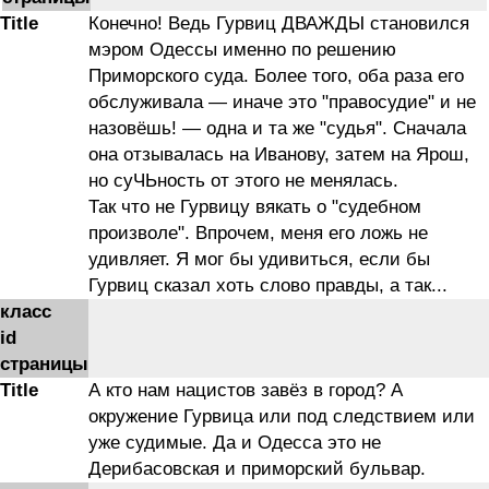
Title
Конечно! Ведь Гурвиц ДВАЖДЫ становился
мэром Одессы именно по решению
Приморского суда. Более того, оба раза его
обслуживала — иначе это "правосудие" и не
назовёшь! — одна и та же "судья". Сначала
она отзывалась на Иванову, затем на Ярош,
но суЧЬность от этого не менялась.
Так что не Гурвицу вякать о "судебном
произволе". Впрочем, меня его ложь не
удивляет. Я мог бы удивиться, если бы
Гурвиц сказал хоть слово правды, а так...
класс
id
страницы
Title
А кто нам нацистов завёз в город? А
окружение Гурвица или под следствием или
уже судимые. Да и Одесса это не
Дерибасовская и приморский бульвар.