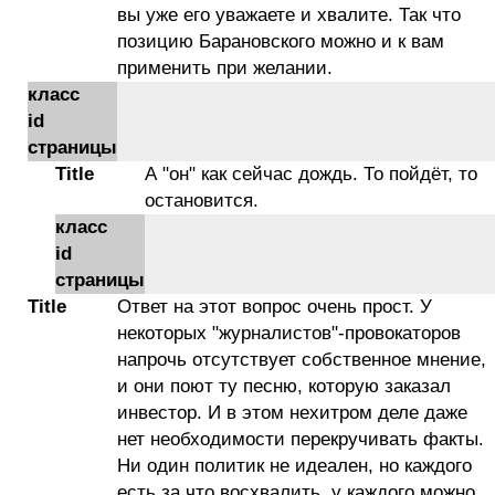
вы уже его уважаете и хвалите. Так что
позицию Барановского можно и к вам
применить при желании.
класс
id
страницы
Title
А "он" как сейчас дождь. То пойдёт, то
остановится.
класс
id
страницы
Title
Ответ на этот вопрос очень прост. У
некоторых "журналистов"-провокаторов
напрочь отсутствует собственное мнение,
и они поют ту песню, которую заказал
инвестор. И в этом нехитром деле даже
нет необходимости перекручивать факты.
Ни один политик не идеален, но каждого
есть за что восхвалить, у каждого можно