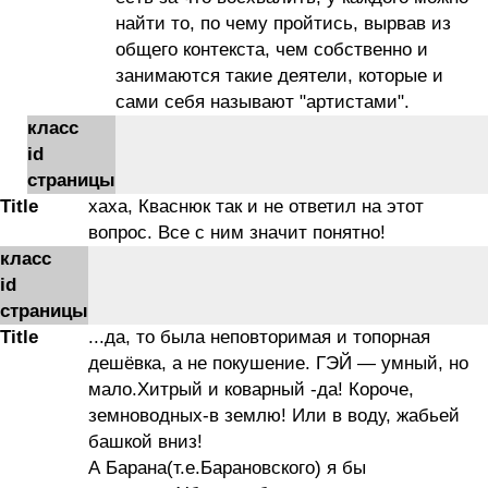
найти то, по чему пройтись, вырвав из
общего контекста, чем собственно и
занимаются такие деятели, которые и
сами себя называют "артистами".
класс
id
страницы
Title
хаха, Кваснюк так и не ответил на этот
вопрос. Все с ним значит понятно!
класс
id
страницы
Title
...да, то была неповторимая и топорная
дешёвка, а не покушение. ГЭЙ — умный, но
мало.Хитрый и коварный -да! Короче,
земноводных-в землю! Или в воду, жабьей
башкой вниз!
А Барана(т.е.Барановского) я бы