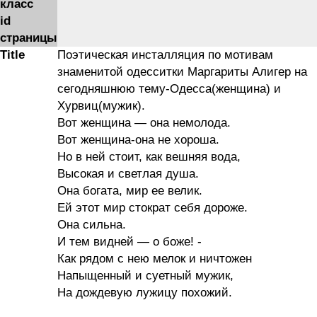
класс
id
страницы
Title
Поэтическая инсталляция по мотивам
знаменитой одесситки Маргариты Алигер на
сегодняшнюю тему-Одесса(женщина) и
Хурвиц(мужик).
Вот женщина — она немолода.
Вот женщина-она не хороша.
Но в ней стоит, как вешняя вода,
Высокая и светлая душа.
Она богата, мир ее велик.
Ей этот мир стократ себя дороже.
Она сильна.
И тем видней — о боже! -
Как рядом с нею мелок и ничтожен
Напыщенный и суетный мужик,
На дождевую лужицу похожий.