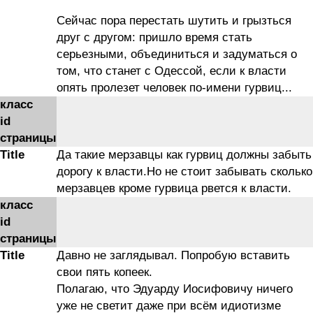
Сейчас пора перестать шутить и грызться
друг с другом: пришло время стать
серьезными, объединиться и задуматься о
том, что станет с Одессой, если к власти
опять пролезет человек по-имени гурвиц...
класс
id
страницы
Title
Да такие мерзавцы как гурвиц должны забыть
дорогу к власти.Но не стоит забывать сколько
мерзавцев кроме гурвица рвется к власти.
класс
id
страницы
Title
Давно не заглядывал. Попробую вставить
свои пять копеек.
Полагаю, что Эдуарду Иосифовичу ничего
уже не светит даже при всём идиотизме