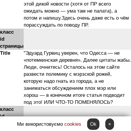
этой дикой новости (хотя от ПР всего
ожидать можно — ума там не палата), а
потом и напишу.Здесь очень даже есть о чём
порассуждать по поводу ПР.
класс
id
страницы
Title
"Эдуард Гурвиц уверен, что Одесса — не
«потемкинская деревня». Далее цитаты жабы.
Люди, очнитесь! Осталось на этом сайте
развести полемику с мэрзской рожей,
которую надо гнать из города, а не
заниматься обсуждением плох мэр или
хорош — в конечном итоге статья подводит
под это! ИЛИ ЧТО-ТО ПОМЕНЯЛОСЬ?
класс
id
страницы
Ми використовуємо
cookies
Ok
×
Title
Самое обидное что этого снимать с поста