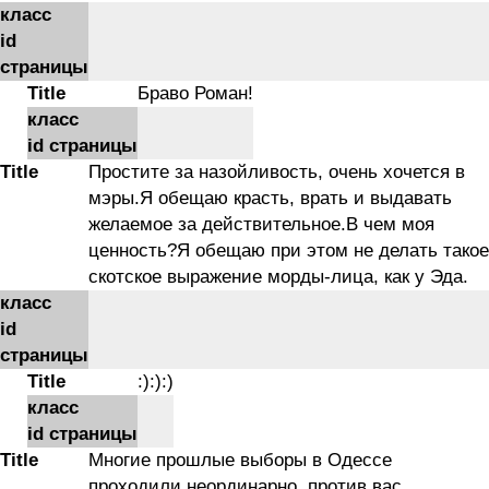
класс
id
страницы
Title
Браво Роман!
класс
id страницы
Title
Простите за назойливость, очень хочется в
мэры.Я обещаю красть, врать и выдавать
желаемое за действительное.В чем моя
ценность?Я обещаю при этом не делать такое
скотское выражение морды-лица, как у Эда.
класс
id
страницы
Title
:):):)
класс
id страницы
Title
Многие прошлые выборы в Одессе
проходили неординарно, против вас