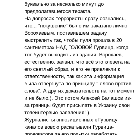
буквально за несколько минут до
предполагавшегося теракта.
На допросах террористы сразу сознались,
что... "покушение" было им заказано лично
Ворохаевым, поставившем задачу
выстрелить так, чтобы пуля прошла в 20
сантиметрах НАД ГОЛОВОЙ Гурвица, когда
тот будет выходить из здания. Ворохаев,
естественно, заявил, что всё это клевета на
его светлый образ, и его не привлекли к
ответственности, так как эта информация
была отвергнута по принципу " слово против
слова". А других доказательств на тот момент
и не было.). Это потом Алексей Балашов из-
за границы будет присылать в Украину свои
телеинтервью-заявления! ).
Журналисты оппозиционных к Гурвицу
каналов вовсю раскатывали Гурвица-
провокатора за его попытку заработать