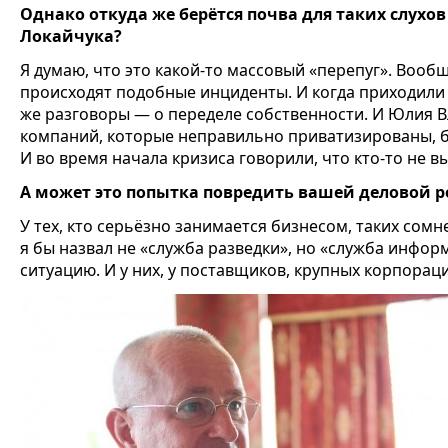
Однако откуда же берётся почва для таких слухо
Локайчука?
Я думаю, что это какой-то массовый «перепуг». Вооб
происходят подобные инциденты. И когда приходили 
же разговоры — о переделе собственности. И Юлия В
компаний, которые неправильно приватизированы, 
И во время начала кризиса говорили, что кто-то не 
А может это попытка повредить вашей деловой 
У тех, кто серьёзно занимается бизнесом, таких сомн
я бы назвал не «служба разведки», но «служба инфор
ситуацию. И у них, у поставщиков, крупных корпора