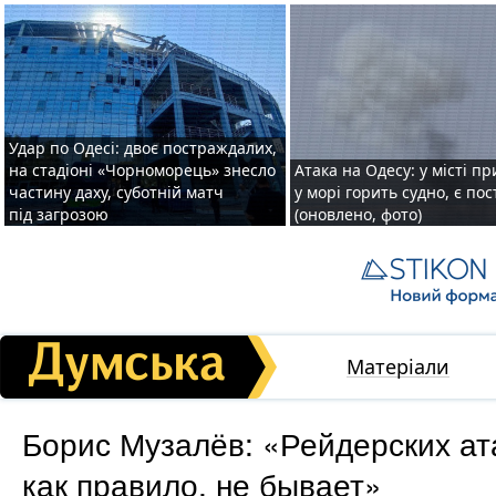
Удар по Одесі: двоє постраждалих,
на стадіоні «Чорноморець» знесло
Атака на Одесу: у місті пр
частину даху, суботній матч
у морі горить судно, є по
під загрозою
(оновлено, фото)
Матеріали
Борис Музалёв: «Рейдерских ата
как правило, не бывает»