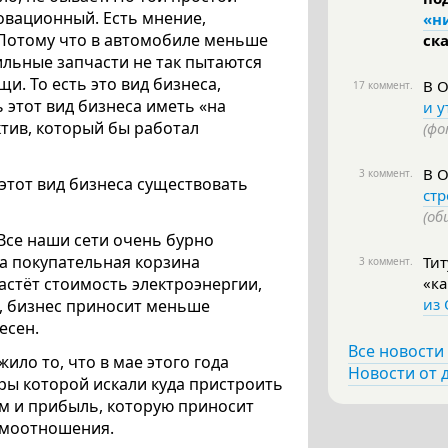
овационный. Есть мнение,
«н
 Потому что в автомобиле меньше
ск
ильные запчасти не так пытаются
щи. То есть это вид бизнеса,
В 
17 коммент.
 этот вид бизнеса иметь «на
и у
ктив, который бы работал
(фо
В 
3 коммент.
 этот вид бизнеса существовать
ст
(об
 Все наши сети очень бурно
а покупательная корзина
Ти
3 коммент.
растёт стоимость электроэнергии,
«ка
из
ть, бизнес приносит меньше
есен.
Все новости
ло то, что в мае этого года
Новости от 
ры которой искали куда пристроить
ам и прибыль, которую приносит
аимоотношения.