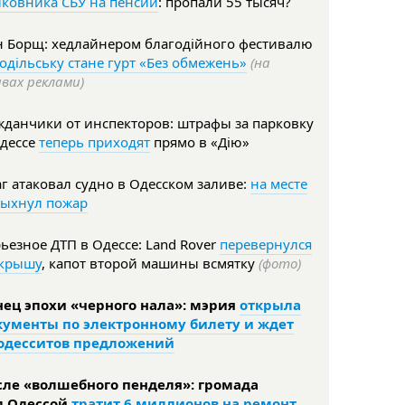
ковника СБУ на пенсии
: пропали 55 тысяч?
н Борщ: хедлайнером благодійного фестивалю
одільську стане гурт «Без обмежень»
(на
вах реклами)
данчики от инспекторов: штрафы за парковку
Одессе
теперь приходят
прямо в «Дію»
г атаковал судно в Одесском заливе:
на месте
пыхнул пожар
ьезное ДТП в Одессе: Land Rover
перевернулся
 крышу
, капот второй машины всмятку
(фото)
нец эпохи «черного нала»: мэрия
открыла
кументы по электронному билету и ждет
 одесситов предложений
сле «волшебного пенделя»: громада
д Одессой
тратит 6 миллионов на ремонт