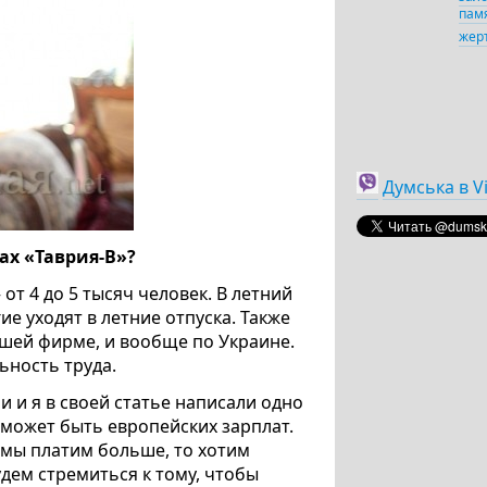
пам
жер
Думська в V
ах «Таврия-В»?
т 4 до 5 тысяч человек. В летний
 уходят в летние отпуска. Также
нашей фирме, и вообще по Украине.
ьность труда.
 и я в своей статье написали одно
е может быть европейских зарплат.
 мы платим больше, то хотим
удем стремиться к тому, чтобы