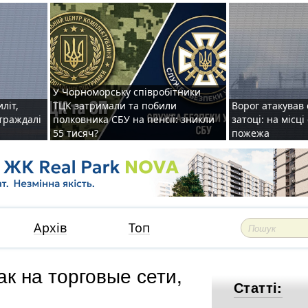
У Чорноморську співробітники
иліт,
ТЦК затримали та побили
Ворог атакував 
страждалі
полковника СБУ на пенсії: зникли
затоці: на місц
55 тисяч?
пожежа
Архів
Топ
к на торговые сети,
Статті: