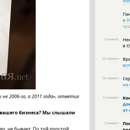
пол
Па
в П
пра
Неж
5 коммент.
в 
Вра
20 коммент.
вс
Сер
36 коммент.
на
 не 2006-го, а 2011 года», отметил
Ко
14 коммент.
до
от
 вашего бизнеса?
Мы слышали
По
3 коммент.
ло, не бывает. По той простой
по