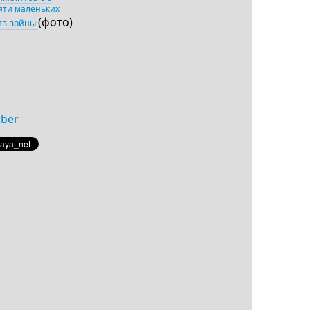
яти маленьких
(фото)
тв войны
iber