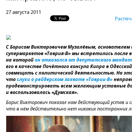
27 августа 2011
Распеч
С Борисом Викторовичем Музалёвым, основателем 
супермаркетов «Таврия-В» мы встретились после в
на которой
он отказался от депутатского мандат
его в качестве Почётного консула Кипра в Одесско
совмещать с политической деятельностью. На этой
что
слухи о рейдерском захвате «Таврии-В»
неправд
продемонстрировать всем желающим уставные д
и воспользовалась «Думская».
Борис Викторович показал нам действующий устав и сп
что в нём действительно нет никаких посторонних л