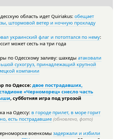
десскую область идет Quiriakus:
обещает
зы, штормовой ветер и ночную прохладу
вал украинский флаг и потоптался по нему
:
ссит может сесть на три года
ары по Одесскому заливу: шахеды
атаковали
льшой сухогруз, принадлежащий крупной
мецкой компании
ар по Одессе:
двое пострадавших,
 стадионе «Черноморец» снесло часть
ыши
, субботняя игра под угрозой
ка на Одессу:
в городе прилет, в море горит
но, есть пострадавшие
(обновлено, фото)
Черноморске военкомы
задержали и избили