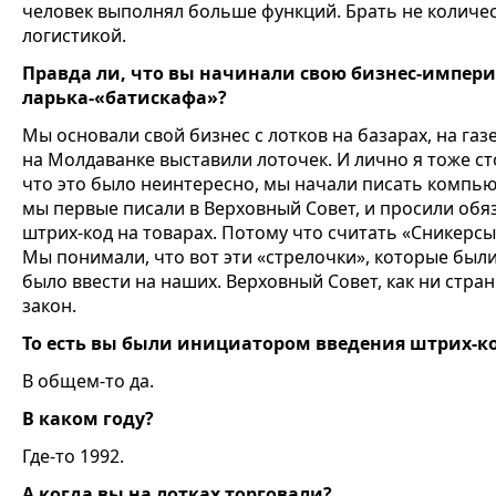
человек выполнял больше функций. Брать не количес
логистикой.
Правда ли, что вы начинали свою бизнес-импери
ларька-«батискафа»?
Мы основали свой бизнес с лотков на базарах, на газ
на Молдаванке выставили лоточек. И лично я тоже сто
что это было неинтересно, мы начали писать компью
мы первые писали в Верховный Совет, и просили обя
штрих-код на товарах. Потому что считать «Сникерсы
Мы понимали, что вот эти «стрелочки», которые был
было ввести на наших. Верховный Совет, как ни стра
закон.
То есть вы были инициатором введения штрих-ко
В общем-то да.
В каком году?
Где-то 1992.
А когда вы на лотках торговали?