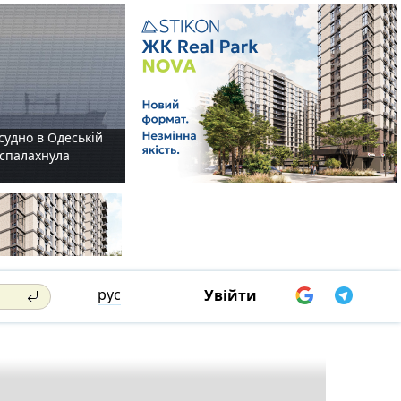
судно в Одеській
і спалахнула
рус
Увійти