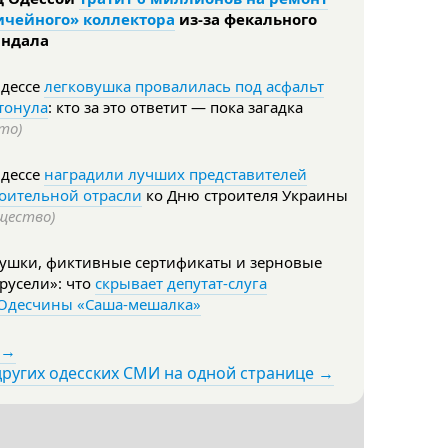
ичейного» коллектора
из-за фекального
андала
Одессе
легковушка провалилась под асфальт
тонула
: кто за это ответит — пока загадка
то)
Одессе
наградили лучших представителей
роительной отрасли
ко Дню строителя Украины
щество)
тушки, фиктивные сертификаты и зерновые
русели»: что
скрывает депутат-слуга
 Одесчины «Саша-мешалка»
 →
других одесских СМИ на одной странице →