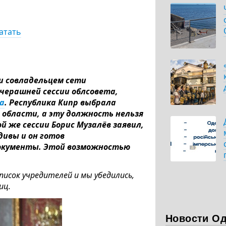
атать
и совладельцем сети
черашней сессии облсовета,
а
. Республика Кипр выбрала
й области, а эту должность нельзя
 же сессии Борис Музалёв заявил,
ивы и он готов
окументы. Этой возможностью
исок учредителей и мы убедились,
иц.
Новости О