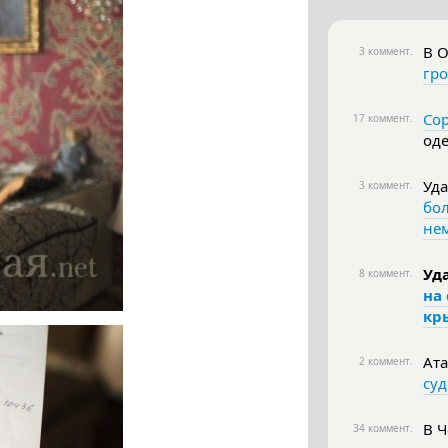
В О
3 коммент.
гро
Сор
17 коммент.
оде
Уд
3 коммент.
бо
не
Уд
8 коммент.
на
кр
Ата
2 коммент.
суд
В 
34 коммент.