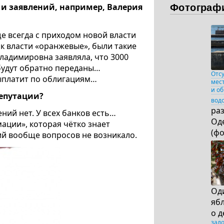
Фотограф
в и заявлений, например, Валерия
ще всегда с приходом новой власти
к власти «оранжевые», были такие
ладимировна заявляла, что 3000
будут обратно переданы…
Отс
выплатит по облигациям…
мес
и о
репутации?
вод
раз
ений нет. У всех банков есть…
Од
мации», которая чётко знает
(ф
ций вообще вопросов не возникало.
Од
яб
о д
зал