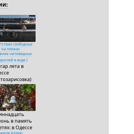
ии:
утствие свободных
т на пляжах
билие нитевидных
:
орослей в воде
гар лета в
ессе
отозарисовка)
иннадцать
лонь в память
етях: в Одессе
ожили Аллею