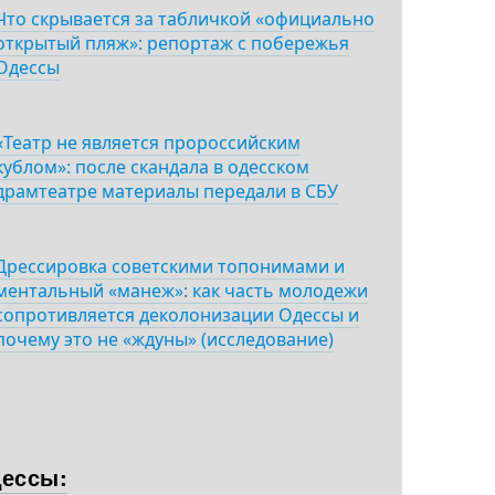
Что скрывается за табличкой «официально
открытый пляж»: репортаж с побережья
Одессы
«Театр не является пророссийским
кублом»: после скандала в одесском
драмтеатре материалы передали в СБУ
Дрессировка советскими топонимами и
ментальный «манеж»: как часть молодежи
сопротивляется деколонизации Одессы и
почему это не «ждуны» (исследование)
дессы: