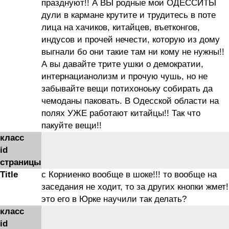
празднуют!! А ВЫ родные мои ОДЕССИТЫ
дули в кармане крутите и трудитесь в поте
лица на хачиков, китайцев, въетконгов,
индусов и прочей нечести, которую из дому
выгнали бо они такие там ни кому не нужны!!
А вы давайте трите ушки о демократии,
интернацианолизм и прочую чушь, но не
забывайте вещи потихоноьку собирать да
чемоданы паковать. В Одесской области на
полях УЖЕ работают китайцы!! Так что
пакуйте вещи!!
класс
id
страницы
Title
с Корниенко вообще в шоке!!! то вообще на
заседания не ходит, то за других кнопки жмет!
это его в Юрке научили так делать?
класс
id