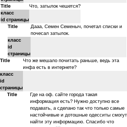
Title
Что, затылок чешется?
класс
id страницы
Title
Дааа, Семен Семеныч, почетал списки и
почесал затылок.
класс
id
страницы
Title
Что же мешало почитать раньше, ведь эта
инфа есть в интернете?
класс
id
страницы
Title
Где на оф. сайте города такая
информация есть? Нужно доступно все
подавать, а сделано так что только самые
настойчивые и дотошные одесситы смогут
найти эту информацию. Спасибо что