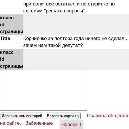
при политехе остаться и по старинке по
сессиям "решать вопросы"..
класс
id
страницы
Title
Корниенко за полтора года ничего не сделал...
зачем нам такой депутат?
класс
id
страницы
Правила общения
на сайте
.
Забаненные
Наверх ↑