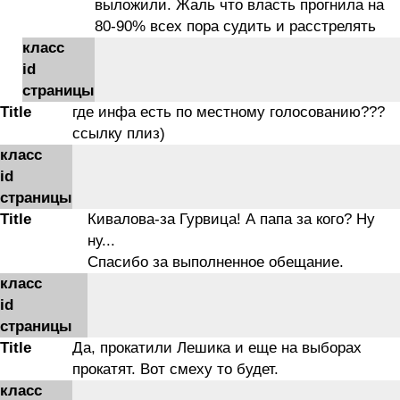
выложили. Жаль что власть прогнила на
80-90% всех пора судить и расстрелять
класс
id
страницы
Title
где инфа есть по местному голосованию???
ссылку плиз)
класс
id
страницы
Title
Кивалова-за Гурвица! А папа за кого? Ну
ну...
Спасибо за выполненное обещание.
класс
id
страницы
Title
Да, прокатили Лешика и еще на выборах
прокатят. Вот смеху то будет.
класс