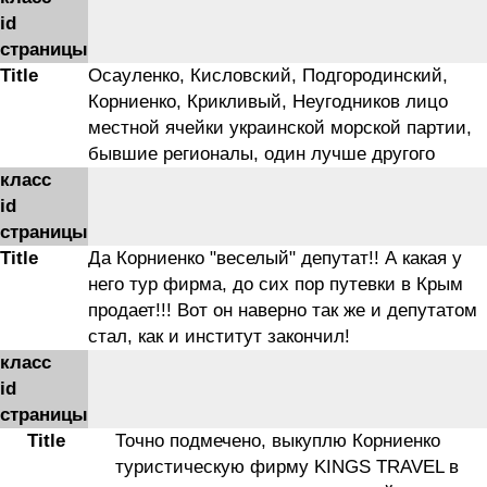
id
страницы
Title
Осауленко, Кисловский, Подгородинский,
Корниенко, Крикливый, Неугодников лицо
местной ячейки украинской морской партии,
бывшие регионалы, один лучше другого
класс
id
страницы
Title
Да Корниенко "веселый" депутат!! А какая у
него тур фирма, до сих пор путевки в Крым
продает!!! Вот он наверно так же и депутатом
стал, как и институт закончил!
класс
id
страницы
Title
Точно подмечено, выкуплю Корниенко
туристическую фирму KINGS TRAVEL в