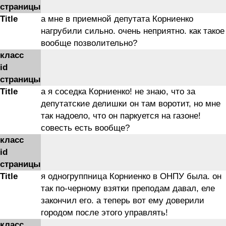
страницы
Title
а мне в приемной депутата Корниенко
нагрубили сильно. очень неприятно. как такое
вообще позволительно?
класс
id
страницы
Title
а я соседка Корниенко! не знаю, что за
депутатские делишки он там воротит, но мне
так надоело, что он паркуется на газоне!
совесть есть вообще?
класс
id
страницы
Title
я одногруппница Корниенко в ОНПУ была. он
так по-черному взятки преподам давал, еле
закончил его. а теперь вот ему доверили
городом после этого управлять!
класс