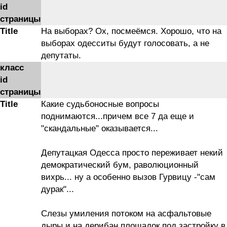
id
страницы
Title
На выборах? Ох, посмеёмся. Хорошо, что на
выборах одесситы будут голосовать, а не
депутаты.
класс
id
страницы
Title
Какие судьбоносные вопросы
поднимаются...причем все 7 да еще и
"скандальные" оказывается...
Депутацкая Одесса просто переживает некий
демократический бум, раволюционный
вихрь... ну а особенно вызов Гурвицу -"сам
дурак"...
Слезы умиления потоком на асфальтовые
дыры и на дерибан площадок под застройку в