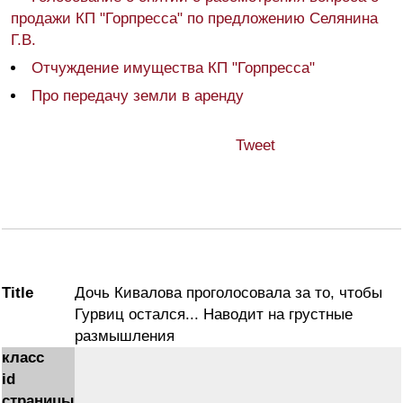
продажи КП "Горпресса" по предложению Селянина
Г.В.
Отчуждение имущества КП "Горпресса"
Про передачу земли в аренду
Tweet
Title
Дочь Кивалова проголосовала за то, чтобы
Гурвиц остался... Наводит на грустные
размышления
класс
id
страницы