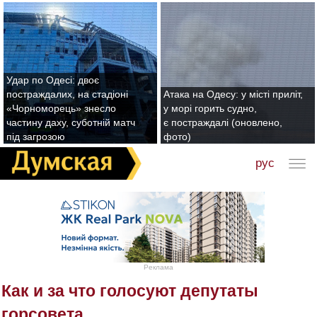
Удар по Одесі: двоє
постраждалих, на стадіоні
Атака на Одесу: у місті приліт,
«Чорноморець» знесло
у морі горить судно,
частину даху, суботній матч
є постраждалі (оновлено,
під загрозою
фото)
рус
Реклама
Как и за что голосуют депутаты
горсовета