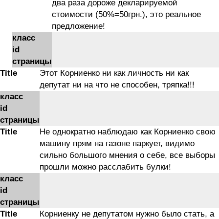
два раза дороже декларируемой
стоимости (50%=50грн.), это реальное
предложение!
класс
id
страницы
Title
Этот Корниенко ни как личность ни как
депутат ни на что не способен, тряпка!!!
класс
id
страницы
Title
Не однократно наблюдаю как Корниенко свою
машину прям на газоне паркует, видимо
сильно большого мнения о себе, все выборы
прошли можно расслабить булки!
класс
id
страницы
Title
Корниенку не депутатом нужно было стать, а