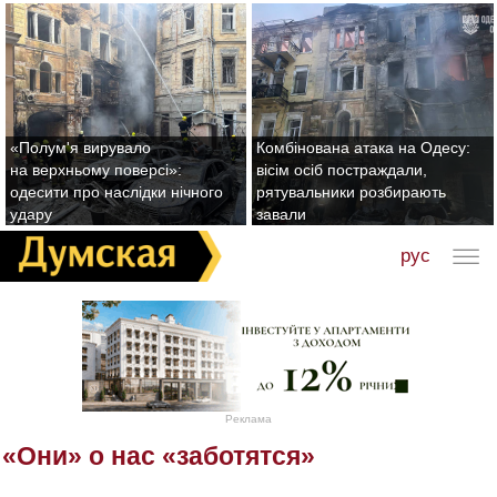
«Полум'я вирувало
Комбінована атака на Одесу:
на верхньому поверсі»:
вісім осіб постраждали,
одесити про наслідки нічного
рятувальники розбирають
удару
завали
рус
Реклама
«Они» о нас «заботятся»