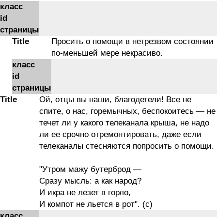
класс
id
страницы
Title
Просить о помощи в нетрезвом состоянии
по-меньшей мере некрасиво.
класс
id
страницы
Title
Ой, отцы вы наши, благодетели! Все не
спите, о нас, горемычных, беспокоитесь — не
течет ли у какого телеканала крыша, не надо
ли ее срочно отремонтировать, даже если
телеканалы стесняются попросить о помощи.
"Утром мажу бутерброд —
Сразу мысль: а как народ?
И икра не лезет в горло,
И компот не льется в рот". (с)
класс