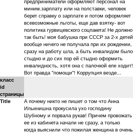
предприниматели оформляют персонал на
миним.зарплату или на полставки, человек
берет справку о зарплате и потом оформляет
всевозможные льготы, еще дав взятку- вот
политика гурвицевского соцпакета! Не должно
так быть! моя бабушка при СССР за 2-х детей
вообще ничего не получала при их рождении,
сразу на работу шла, а быть инвалидом было
стыдно и до сих пор ей стыдно оформить
инвалидность, хотя она с палочкой еле ходит!
Вот правда "помощи"! Коррупция везде...
класс
id
страницы
Title
А почему никто не пишет о том что Анна
Ильинишна прокусила ухо господину
Шубному и порвала рукав! Причем провожать
ее из кабинета начали не сразу, а только
когда выяснили что пожилая женщина в очень