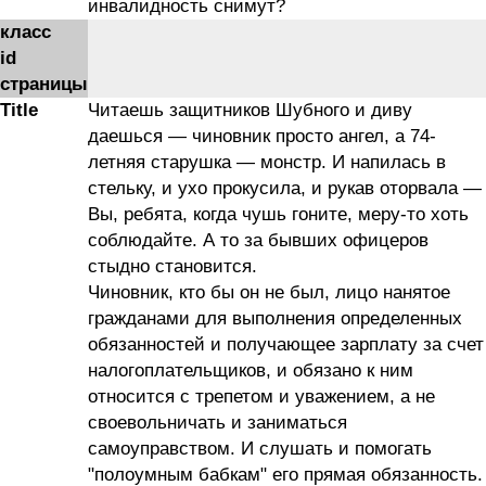
инвалидность снимут?
класс
id
страницы
Title
Читаешь защитников Шубного и диву
даешься — чиновник просто ангел, а 74-
летняя старушка — монстр. И напилась в
стельку, и ухо прокусила, и рукав оторвала —
Вы, ребята, когда чушь гоните, меру-то хоть
соблюдайте. А то за бывших офицеров
стыдно становится.
Чиновник, кто бы он не был, лицо нанятое
гражданами для выполнения определенных
обязанностей и получающее зарплату за счет
налогоплательщиков, и обязано к ним
относится с трепетом и уважением, а не
своевольничать и заниматься
самоуправством. И слушать и помогать
"полоумным бабкам" его прямая обязанность.