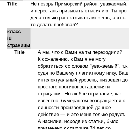
Title
Не позорь Приморский район, уважаемый,
и перестань призывать к насилию. Ты про
дела только рассказывать можешь, а что-
то делать пробовал?
класс
id
страницы
Title
А мы, что с Вами на ты переходили?
К сожалению, к Вам я не могу
обратиться со словом "уважаемый", т.к.
судя по Вашему плагиатному нику, Ваш
интелектуальный уровень, низведен до
простого противопоставления и
отрицания. Но любое отрицание, как
известно, бумерангом возвращается к
личности производящей данное
действие — и это меня только радует.
А насилие, исходя из статьи, было
применено к старушке 74 лет со