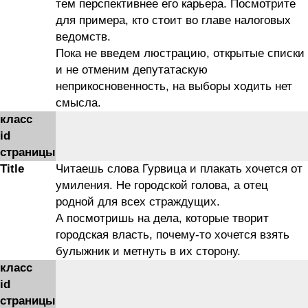
тем перспективнее его карьера. Посмотрите
для примера, кто стоит во главе налоговых
ведомств.
Пока не введем люстрацию, открытые списки
и не отменим депутатаскую
неприкосновенность, на выборы ходить нет
смысла.
класс
id
страницы
Title
Читаешь слова Гурвица и плакать хочется от
умиления. Не городской голова, а отец
родной для всех страждущих.
А посмотришь на дела, которые творит
городская власть, почему-то хочется взять
булыжник и метнуть в их сторону.
класс
id
страницы