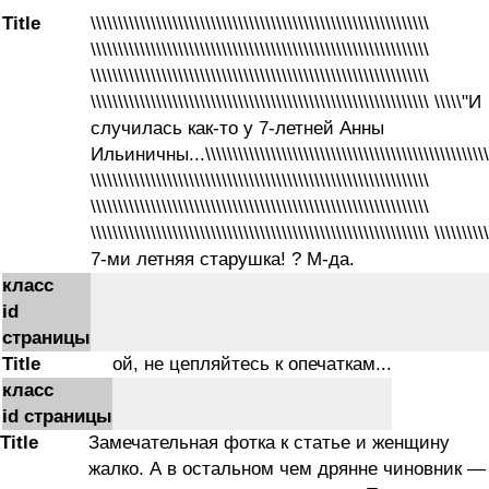
Title
\\\\\\\\\\\\\\\\\\\\\\\\\\\\\\\\\\\\\\\\\\\\\\\\\\\\\\\\\\\\\\
\\\\\\\\\\\\\\\\\\\\\\\\\\\\\\\\\\\\\\\\\\\\\\\\\\\\\\\\\\\\\\
\\\\\\\\\\\\\\\\\\\\\\\\\\\\\\\\\\\\\\\\\\\\\\\\\\\\\\\\\\\\\\
\\\\\\\\\\\\\\\\\\\\\\\\\\\\\\\\\\\\\\\\\\\\\\\\\\\\\\\\\\\\\\ \\\\\"И
случилась как-то у 7-летней Анны
Ильиничны...\\\\\\\\\\\\\\\\\\\\\\\\\\\\\\\\\\\\\\\\\\\\\\\\\\\\
\\\\\\\\\\\\\\\\\\\\\\\\\\\\\\\\\\\\\\\\\\\\\\\\\\\\\\\\\\\\\\
\\\\\\\\\\\\\\\\\\\\\\\\\\\\\\\\\\\\\\\\\\\\\\\\\\\\\\\\\\\\\\
\\\\\\\\\\\\\\\\\\\\\\\\\\\\\\\\\\\\\\\\\\\\\\\\\\\\\\\\\\\\\\ \\\\\\\\\
7-ми летняя старушка! ? М-да.
класс
id
страницы
Title
ой, не цепляйтесь к опечаткам...
класс
id страницы
Title
Замечательная фотка к статье и женщину
жалко. А в остальном чем дрянне чиновник —