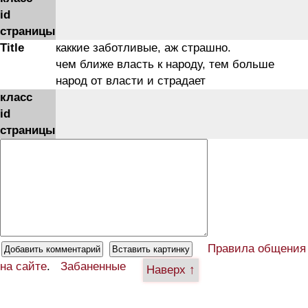
id
страницы
Title
каккие заботливые, аж страшно.
чем ближе власть к народу, тем больше
народ от власти и страдает
класс
id
страницы
Правила общения
на сайте
.
Забаненные
Наверх ↑