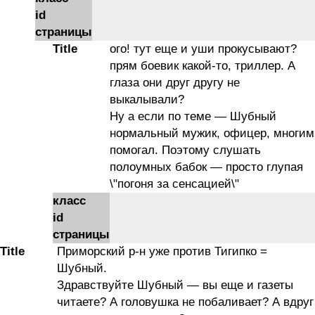
id
страницы
Title
ого! тут еще и уши прокусывают?
прям боевик какой-то, триллер. А
глаза они друг другу не
выкалывали?
Ну а если по теме — Шубный
нормальный мужик, офицер, многим
помогал. Поэтому слушать
полоумных бабок — просто глупая
\"погоня за сенсацией\"
класс
id
страницы
Title
Приморский р-н уже против Тигипко =
Шубный.
Здравствуйте Шубный — вы еще и газеты
читаете? А головушка не побаливает? А вдруг