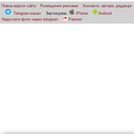
Повна версія сайту
Розміщення реклами
Контакти, автори, редакція
Telegram-канал
Застосунок:
iPhone
Android
Надіслати фото через telegram
Patreon