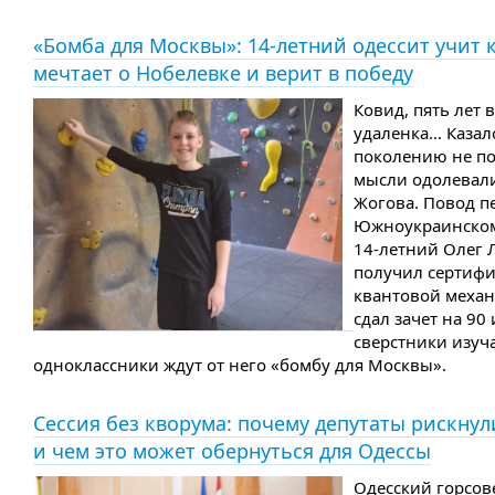
«Бомба для Москвы»: 14-летний одессит учит 
мечтает о Нобелевке и верит в победу
Ковид, пять лет 
удаленка… Казал
поколению не по
мысли одолевал
Жогова. Повод п
Южноукраинском 
14-летний Олег 
получил сертифи
квантовой механ
сдал зачет на 90 
сверстники изуча
одноклассники ждут от него «бомбу для Москвы».
Сессия без кворума: почему депутаты рискнул
и чем это может обернуться для Одессы
Одесский горсов