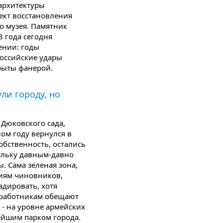
 архитектуры
ект восстановления
о музея. Памятник
3 года сегодня
ении: годы
российские удары
рыты фанерой.
ли городу, но
 Дюковского сада,
ом году вернулся в
бственность, остались
кольку давным-давно
. Сама зеленая зона,
иям чиновников,
адировать, хотя
работникам обещают
 - на уровне армейских
арейшим парком города.