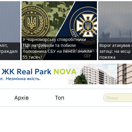
У Чорноморську співробітники
иліт,
ТЦК затримали та побили
Ворог атакував 
страждалі
полковника СБУ на пенсії: зникли
затоці: на місц
55 тисяч?
пожежа
Архів
Топ