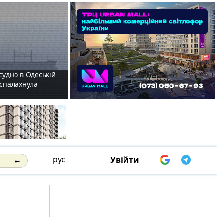
судно в Одеській
і спалахнула
рус
Увійти