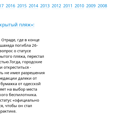
17
2016
2015
2014
2013
2012
2011
2010
2009
2008
ткрытый пляж»:
 Отраде, где в конце
 шахеда погибла 26-
вопрос о статусе
ытого пляжа, перестал
тью.Тогда, городские
 откреститься -
ать не имел разрешения
редакции далеки от
 бумажка от одесской
яет на выбор места
кого беспилотника.
т статус «официально
я, чтобы он стал
практике.