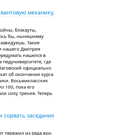
квантовую механику,
войны, блэкауты,
ось бы, нынешнему
завидуешь. Такие
и нашего Дмитрия
ередумать нашелся в
педуниверситете, где
Лаговский официально
кат об окончании курса
ики. Восьмиклассник
из 100, пока его
ли силу трения. Теперь
и сорвать заседание
ет пережил из ряда вон