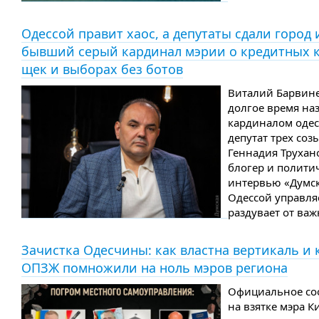
Одессой правит хаос, а депутаты сдали город 
бывший серый кардинал мэрии о кредитных к
щек и выборах без ботов
Виталий Барвине
долгое время на
кардиналом оде
депутат трех соз
Геннадия Трухан
блогер и полити
интервью «Думско
Одессой управляе
раздувает от важ
Зачистка Одесчины: как властна вертикаль и 
ОПЗЖ помножили на ноль мэров региона
Официальное со
на взятке мэра 