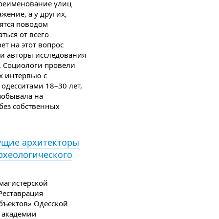
ереименование улиц
жение, а у других,
вятся поводом
ться от всего
ет на этот вопрос
и авторы исследования
. Социологи провели
х интервью с
одесситами 18–30 лет,
побывала на
 без собственных
дущие архитекторы
рхеологического
магистерской
Реставрация
бъектов» Одесской
 академии