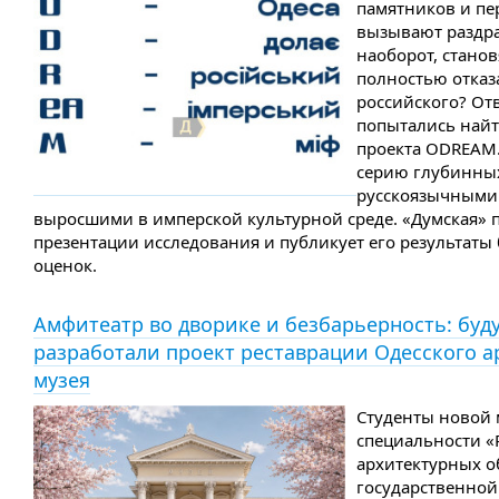
памятников и п
вызывают раздра
наоборот, стано
полностью отказа
российского? Отв
попытались найт
проекта ODREAM
серию глубинны
русскоязычными 
выросшими в имперской культурной среде. «Думская» 
презентации исследования и публикует его результаты
оценок.
Амфитеатр во дворике и безбарьерность: бу
разработали проект реставрации Одесского а
музея
Студенты новой 
специальности «
архитектурных о
государственной