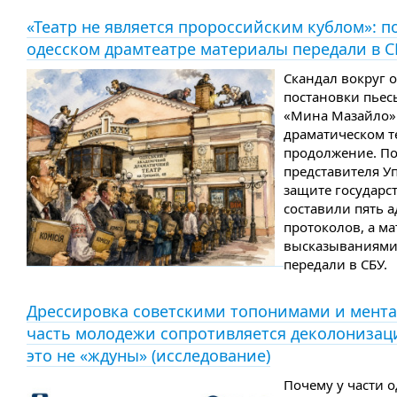
«Театр не является пророссийским кублом»: по
одесском драмтеатре материалы передали в С
Скандал вокруг 
постановки пьес
«Мина Мазайло» 
драматическом т
продолжение. По
представителя У
защите государс
составили пять 
протоколов, а м
высказываниями 
передали в СБУ.
Дрессировка советскими топонимами и мента
часть молодежи сопротивляется деколонизац
это не «ждуны» (исследование)
Почему у части 