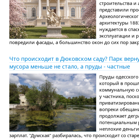
строительства и
представили про
Археологическог
архитектуры 188
нуждается в спас
эксплуатации и 
повредили фасады, а большинство окон до сих пор зак
Что происходит в Дюковском саду? Парк верну
мусора меньше не стало, а пруды - частные
Пруды одесского
который в прошл
коммунальную со
у частника, пос
приватизированы
вопреки обещан
продолжает дегр
потенциальным 
неплохие деньги
зарплат. "Думская" разбиралась, что происходит со ст