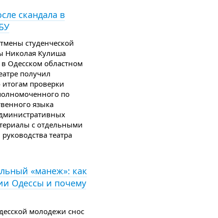
сле скандала в
БУ
отмены студенческой
ы Николая Кулиша
в Одесском областном
еатре получил
 итогам проверки
полномоченного по
твенного языка
административных
атериалы с отдельными
руководства театра
льный «манеж»: как
ии Одессы и почему
одесской молодежи снос