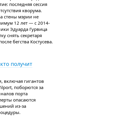
ие: последняя сессия
отсутствия кворума.
а стены мэрии не
имум 12 лет — с 2014-
ники Эдуарда Гурвица
ку снять секретаря
осле бегства Костусева.
кто получит
, включая гигантов
ilport, поборются за
налов порта
перты опасаются
шений из-за
роцедуры.