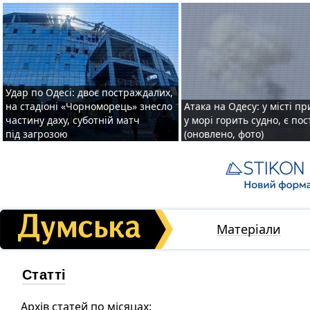
Удар по Одесі: двоє постраждалих,
на стадіоні «Чорноморець» знесло
Атака на Одесу: у місті пр
частину даху, суботній матч
у морі горить судно, є по
під загрозою
(оновлено, фото)
Матеріали
Статті
Архів статей по місяцах: