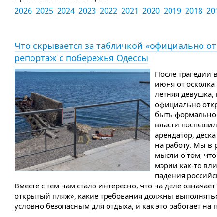
2026
2025
2024
2023
2022
2021
2020
2019
2018
20
Что скрывается за табличкой «официально о
репортаж с побережья Одессы
После трагедии в
июня от осколка
летняя девушка, 
официально откр
быть формальнос
власти поспешили
арендатор, деск
на работу. Мы в 
мысли о том, что
мэрии как-то вли
падения российс
Вместе с тем нам стало интересно, что на деле означае
открытый пляж», какие требования должны выполнятьс
условно безопасным для отдыха, и как это работает на 