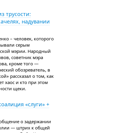
из трусости:
ачелях, надувании
нко – человек, которого
зывали серым
сской мэрии. Народный
ывов, советник мэра
ова, кроме того —
ческий обозреватель, в
й» рассказал о том, как
т хаос и кто при этом
ности щеки.
коалиция «слуги» +
общение о задержании
Килии — штрих к общей