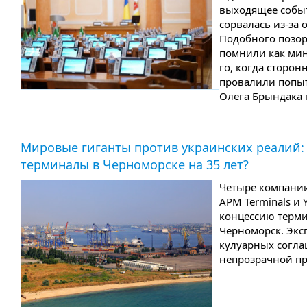
выходящее событ
сорвалась из-за 
Подобного позор
помнили как мин
го, когда сторон
провалили попыт
Олега Брындака п
Мировые гиганты против украинских реалий: 
терминалы в Черноморске на 35 лет?
Четыре компании
APM Terminals и Y
концессию терми
Черноморск. Экс
кулуарных согла
непрозрачной п