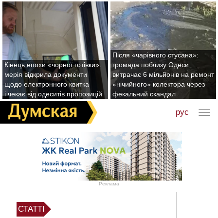
Після «чарівного стусана»:
Кінець епохи «чорної готівки»:
громада поблизу Одеси
мерія відкрила документи
витрачає 6 мільйонів на ремонт
щодо електронного квитка
«нічийного» колектора через
і чекає від одеситів пропозицій
фекальний скандал
рус
Реклама
СТАТТІ