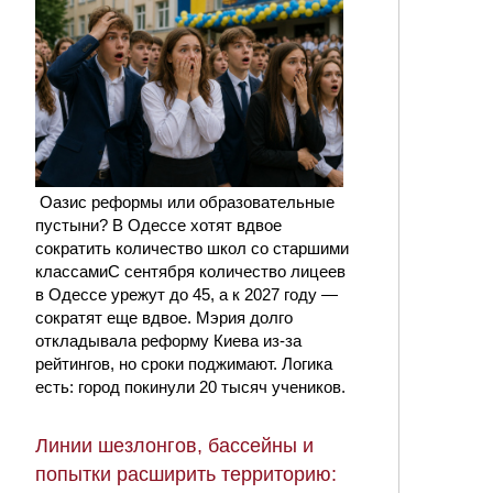
Оазис реформы или образовательные
пустыни? В Одессе хотят вдвое
сократить количество школ со старшими
классамиС сентября количество лицеев
в Одессе урежут до 45, а к 2027 году —
сократят еще вдвое. Мэрия долго
откладывала реформу Киева из-за
рейтингов, но сроки поджимают. Логика
есть: город покинули 20 тысяч учеников.
Линии шезлонгов, бассейны и
попытки расширить территорию: