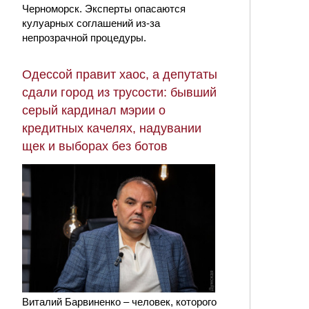
Черноморск. Эксперты опасаются
кулуарных соглашений из-за
непрозрачной процедуры.
Одессой правит хаос, а депутаты
сдали город из трусости: бывший
серый кардинал мэрии о
кредитных качелях, надувании
щек и выборах без ботов
Виталий Барвиненко – человек, которого