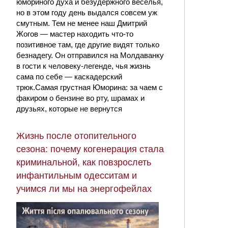
юмориного духа и безудержного веселья,
но в этом году день выдался совсем уж
смутным. Тем не менее наш Дмитрий
Жогов — мастер находить что-то
позитивное там, где другие видят только
безнадегу. Он отправился на Молдаванку
в гости к человеку-легенде, чья жизнь
сама по себе — каскадерский
трюк.Самая грустная Юморина: за чаем с
факиром о бензине во рту, шрамах и
друзьях, которые не вернутся
Жизнь после отопительного
сезона: почему когенерация стала
криминальной, как повзрослеть
инфантильным одесситам и
учимся ли мы на энергофейлах