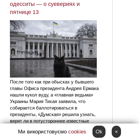
одесситы — о суевериях и
пятнице 13
После того как при обысках у бывшего
главы Офиса президента Андрея Ермака
нашли кукол вуду, а «главная ведьма»
Украины Мария Тихая заявила, что
собирается баллотироваться в
президенты, «Думская» решила узнать,
верят ли в потустороннее известные
одесситы.
Ми використовуємо
cookies
Ok
×