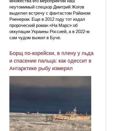
множества его мероприятий наш
неутомимый спецкор Дмитрий Жогов
выделил встречу с фантастом Райаном
Риенером. Еще в 2012 году тот издал
пророческий роман «На Марс» об
оккупации Украины Россией, а в 2022-м
сам чудом выжил в Буче.
Борщ по-корейски, в плену у льда
и спасение пальца: как одессит в
Антарктике рыбу измерял