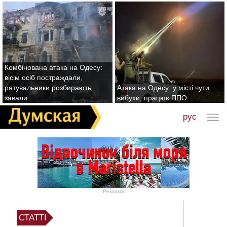
Комбінована атака на Одесу:
вісім осіб постраждали,
рятувальники розбирають
Атака на Одесу: у місті чути
завали
вибухи, працює ППО
рус
Реклама
СТАТТІ