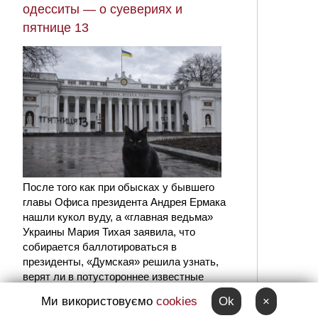
одесситы — о суевериях и
пятнице 13
После того как при обысках у бывшего
главы Офиса президента Андрея Ермака
нашли кукол вуду, а «главная ведьма»
Украины Мария Тихая заявила, что
собирается баллотироваться в
президенты, «Думская» решила узнать,
верят ли в потустороннее известные
одесситы.
Ми використовуємо
cookies
Ok
×