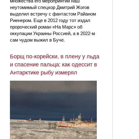
множества его мероприятий наш
неутомимый спецкор Дмитрий Жогов
выделил встречу с фантастом Райаном
Риенером. Еще в 2012 году тот издал
пророческий роман «На Марс» об
оккупации Украины Россией, а в 2022-м
сам чудом выжил в Буче.
Борщ по-корейски, в плену у льда
и спасение пальца: как одессит в
Антарктике рыбу измерял