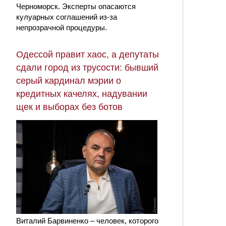
Черноморск. Эксперты опасаются
кулуарных соглашений из-за
непрозрачной процедуры.
Одессой правит хаос, а депутаты
сдали город из трусости: бывший
серый кардинал мэрии о
кредитных качелях, надувании
щек и выборах без ботов
Виталий Барвиненко – человек, которого