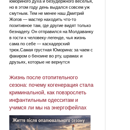
юмориного духа и безудержного веселья,
но в этом году день выдался совсем уж
смутным. Тем не менее наш Дмитрий
Жогов — мастер находить что-то
позитивное там, где другие видят только
безнадегу. Он отправился на Молдаванку
в гости к человеку-легенде, чья жизнь
сама по себе — каскадерский
трюк.Самая грустная Юморина: за чаем с
факиром о бензине во рту, шрамах и
друзьях, которые не вернутся
Жизнь после отопительного
сезона: почему когенерация стала
криминальной, как повзрослеть
инфантильным одесситам и
учимся ли мы на энергофейлах