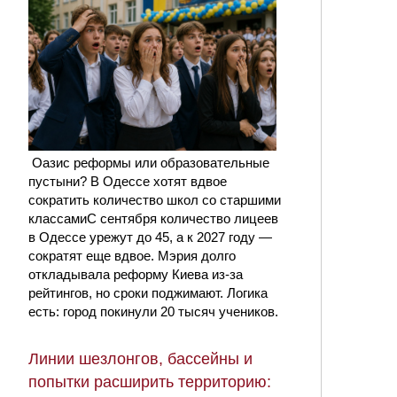
Оазис реформы или образовательные
пустыни? В Одессе хотят вдвое
сократить количество школ со старшими
классамиС сентября количество лицеев
в Одессе урежут до 45, а к 2027 году —
сократят еще вдвое. Мэрия долго
откладывала реформу Киева из-за
рейтингов, но сроки поджимают. Логика
есть: город покинули 20 тысяч учеников.
Линии шезлонгов, бассейны и
попытки расширить территорию: