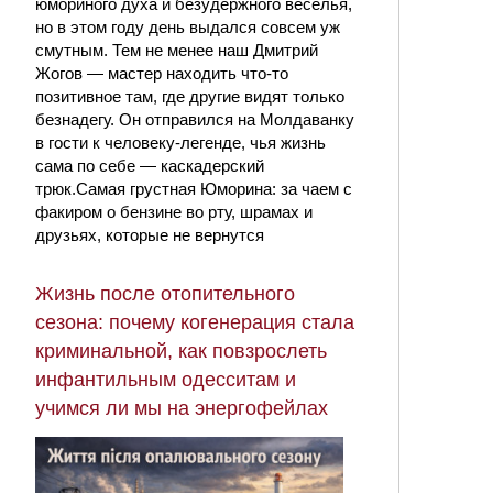
юмориного духа и безудержного веселья,
но в этом году день выдался совсем уж
смутным. Тем не менее наш Дмитрий
Жогов — мастер находить что-то
позитивное там, где другие видят только
безнадегу. Он отправился на Молдаванку
в гости к человеку-легенде, чья жизнь
сама по себе — каскадерский
трюк.Самая грустная Юморина: за чаем с
факиром о бензине во рту, шрамах и
друзьях, которые не вернутся
Жизнь после отопительного
сезона: почему когенерация стала
криминальной, как повзрослеть
инфантильным одесситам и
учимся ли мы на энергофейлах