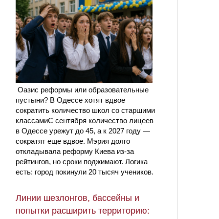
Оазис реформы или образовательные
пустыни? В Одессе хотят вдвое
сократить количество школ со старшими
классамиС сентября количество лицеев
в Одессе урежут до 45, а к 2027 году —
сократят еще вдвое. Мэрия долго
откладывала реформу Киева из-за
рейтингов, но сроки поджимают. Логика
есть: город покинули 20 тысяч учеников.
Линии шезлонгов, бассейны и
попытки расширить территорию: