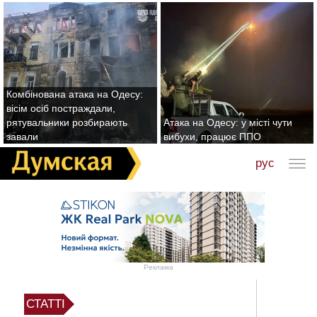
Комбінована атака на Одесу:
вісім осіб постраждали,
рятувальники розбирають
Атака на Одесу: у місті чути
завали
вибухи, працює ППО
рус
Реклама
СТАТТІ