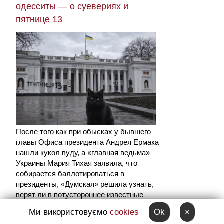
одесситы — о суевериях и
пятнице 13
После того как при обысках у бывшего
главы Офиса президента Андрея Ермака
нашли кукол вуду, а «главная ведьма»
Украины Мария Тихая заявила, что
собирается баллотироваться в
президенты, «Думская» решила узнать,
верят ли в потустороннее известные
одесситы.
Ми використовуємо
cookies
Ok
×