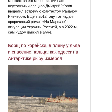
множества его мероприятий наш
неутомимый спецкор Дмитрий Жогов
выделил встречу с фантастом Райаном
Риенером. Еще в 2012 году тот издал
пророческий роман «На Марс» об
оккупации Украины Россией, а в 2022-м
сам чудом выжил в Буче.
Борщ по-корейски, в плену у льда
и спасение пальца: как одессит в
Антарктике рыбу измерял