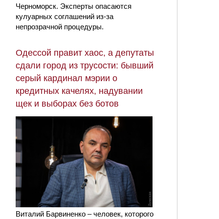
Черноморск. Эксперты опасаются
кулуарных соглашений из-за
непрозрачной процедуры.
Одессой правит хаос, а депутаты
сдали город из трусости: бывший
серый кардинал мэрии о
кредитных качелях, надувании
щек и выборах без ботов
Виталий Барвиненко – человек, которого