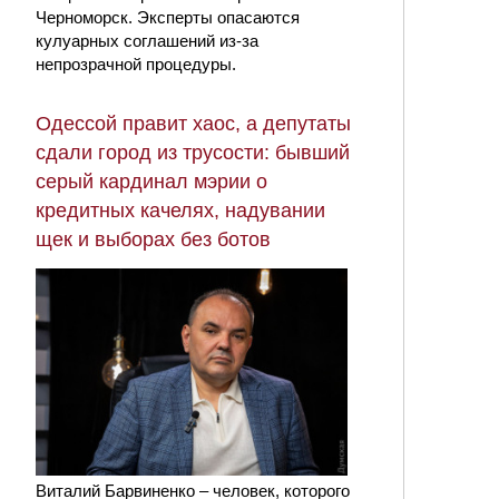
Черноморск. Эксперты опасаются
кулуарных соглашений из-за
непрозрачной процедуры.
Одессой правит хаос, а депутаты
сдали город из трусости: бывший
серый кардинал мэрии о
кредитных качелях, надувании
щек и выборах без ботов
Виталий Барвиненко – человек, которого