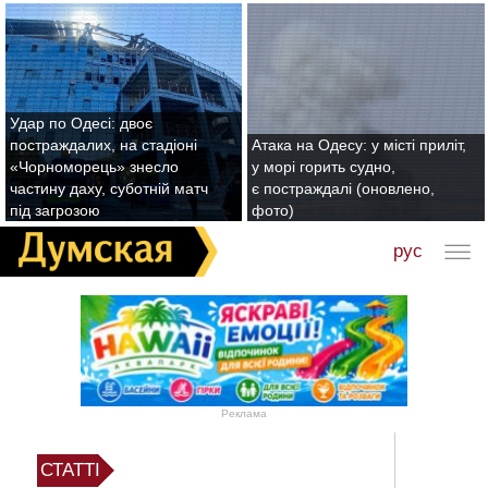
Удар по Одесі: двоє
постраждалих, на стадіоні
Атака на Одесу: у місті приліт,
«Чорноморець» знесло
у морі горить судно,
частину даху, суботній матч
є постраждалі (оновлено,
під загрозою
фото)
рус
Реклама
СТАТТІ