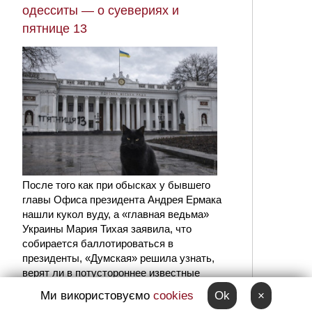
одесситы — о суевериях и
пятнице 13
После того как при обысках у бывшего
главы Офиса президента Андрея Ермака
нашли кукол вуду, а «главная ведьма»
Украины Мария Тихая заявила, что
собирается баллотироваться в
президенты, «Думская» решила узнать,
верят ли в потустороннее известные
одесситы.
Ми використовуємо
cookies
Ok
×