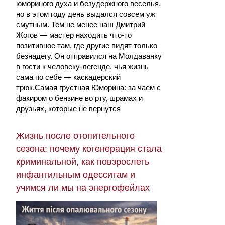
юмориного духа и безудержного веселья,
но в этом году день выдался совсем уж
смутным. Тем не менее наш Дмитрий
Жогов — мастер находить что-то
позитивное там, где другие видят только
безнадегу. Он отправился на Молдаванку
в гости к человеку-легенде, чья жизнь
сама по себе — каскадерский
трюк.Самая грустная Юморина: за чаем с
факиром о бензине во рту, шрамах и
друзьях, которые не вернутся
Жизнь после отопительного
сезона: почему когенерация стала
криминальной, как повзрослеть
инфантильным одесситам и
учимся ли мы на энергофейлах