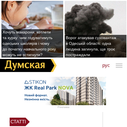
Хочуть макарони, котлети
та курку: чим годуватимуть
Ворог атакував суховантаж
одеських школярів і чому
в Одеській області: одна
до початку навчального року
людина загинула, ще троє
можуть не встигнути?
постраждали
рус
Реклама
СТАТТІ