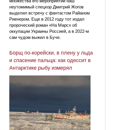
множества его мероприятий наш
неутомимый спецкор Дмитрий Жогов
выделил встречу с фантастом Райаном
Риенером. Еще в 2012 году тот издал
пророческий роман «На Марс» об
оккупации Украины Россией, а в 2022-м
сам чудом выжил в Буче.
Борщ по-корейски, в плену у льда
и спасение пальца: как одессит в
Антарктике рыбу измерял