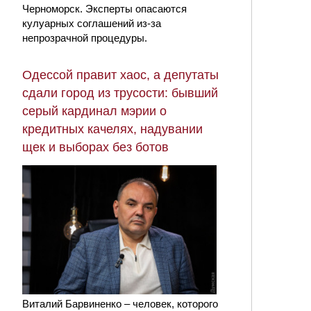
Черноморск. Эксперты опасаются
кулуарных соглашений из-за
непрозрачной процедуры.
Одессой правит хаос, а депутаты
сдали город из трусости: бывший
серый кардинал мэрии о
кредитных качелях, надувании
щек и выборах без ботов
Виталий Барвиненко – человек, которого