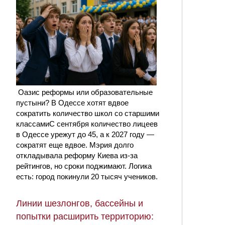
Оазис реформы или образовательные
пустыни? В Одессе хотят вдвое
сократить количество школ со старшими
классамиС сентября количество лицеев
в Одессе урежут до 45, а к 2027 году —
сократят еще вдвое. Мэрия долго
откладывала реформу Киева из-за
рейтингов, но сроки поджимают. Логика
есть: город покинули 20 тысяч учеников.
Линии шезлонгов, бассейны и
попытки расширить территорию: