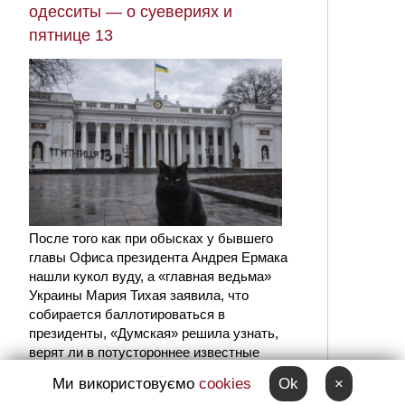
одесситы — о суевериях и
пятнице 13
После того как при обысках у бывшего
главы Офиса президента Андрея Ермака
нашли кукол вуду, а «главная ведьма»
Украины Мария Тихая заявила, что
собирается баллотироваться в
президенты, «Думская» решила узнать,
верят ли в потустороннее известные
одесситы.
Ми використовуємо
cookies
Ok
×