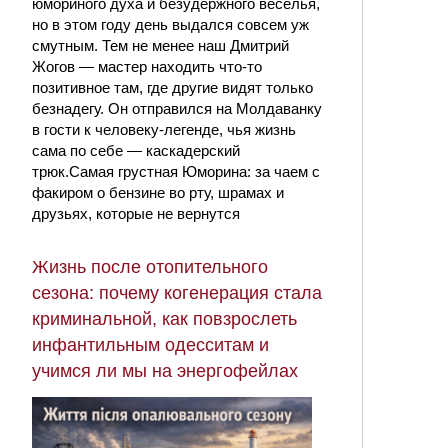
юмориного духа и безудержного веселья,
но в этом году день выдался совсем уж
смутным. Тем не менее наш Дмитрий
Жогов — мастер находить что-то
позитивное там, где другие видят только
безнадегу. Он отправился на Молдаванку
в гости к человеку-легенде, чья жизнь
сама по себе — каскадерский
трюк.Самая грустная Юморина: за чаем с
факиром о бензине во рту, шрамах и
друзьях, которые не вернутся
Жизнь после отопительного
сезона: почему когенерация стала
криминальной, как повзрослеть
инфантильным одесситам и
учимся ли мы на энергофейлах