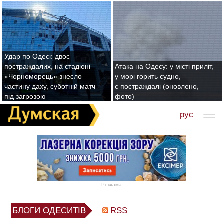
Удар по Одесі: двоє
постраждалих, на стадіоні
Атака на Одесу: у місті приліт,
«Чорноморець» знесло
у морі горить судно,
частину даху, суботній матч
є постраждалі (оновлено,
під загрозою
фото)
рус
Реклама
БЛОГИ ОДЕСИТІВ
RSS