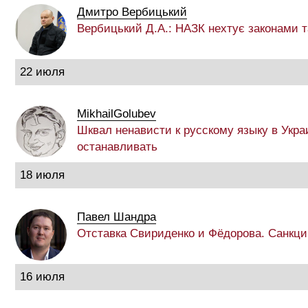
Дмитро Вербицький
Вербицький Д.А.: НАЗК нехтує законами 
22 июля
MikhailGolubev
Шквал ненависти к русскому языку в Укра
останавливать
18 июля
Павел Шандра
Отставка Свириденко и Фёдорова. Санкци
16 июля