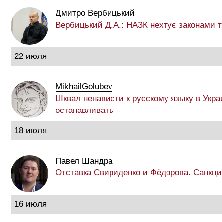
Дмитро Вербицький
Вербицький Д.А.: НАЗК нехтує законами 
22 июля
MikhailGolubev
Шквал ненависти к русскому языку в Укра
останавливать
18 июля
Павел Шандра
Отставка Свириденко и Фёдорова. Санкци
16 июля