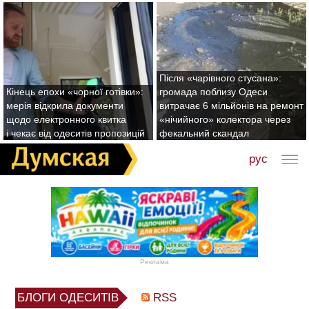
Після «чарівного стусана»:
Кінець епохи «чорної готівки»:
громада поблизу Одеси
мерія відкрила документи
витрачає 6 мільйонів на ремонт
щодо електронного квитка
«нічийного» колектора через
і чекає від одеситів пропозицій
фекальний скандал
рус
Реклама
БЛОГИ ОДЕСИТІВ
RSS