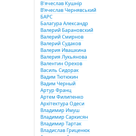
В'ячеслав Кушнір
Вʼячеслав Чернявський
БАРС
Балагура Александр
Валерий Барановский
Валерий Смирнов
Валерий Судаков
Валерия Ивашкина
Валерия Лукьянова
Валентин Орехов
Василь Сидорак
Вадим Тютюкин
Вадим Черный
Артур Франц
Артем Филипенко
Архітектура Одеси
Владимир Имуш
Владимир Саркисян
Владимир Тартак
Владислав Гриценюк