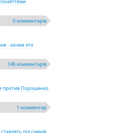
а поняттями
0 комментарів
не - зачем это
146 комментарів
и против Порошенко.
1 комментар
 ставлять під сумнів