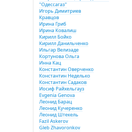
"Одессагаз"
Игорь Димитриев
Кравцов
Ирина Гриб
Ирина Ковалиш
Кирилл Бойко
Кирилл Данильченко
Ильгар Велизаде
Кортунова Ольга
Инна Кац
Константин Оверченко
Константин Неделько
Константин Садаков
Иосиф Райхельгауз
Evgenia Genova
Леонид Барац
Леонид Кучеренко
Леонид Штекель
Fazil Askerov
Gleb Zhavoronkov