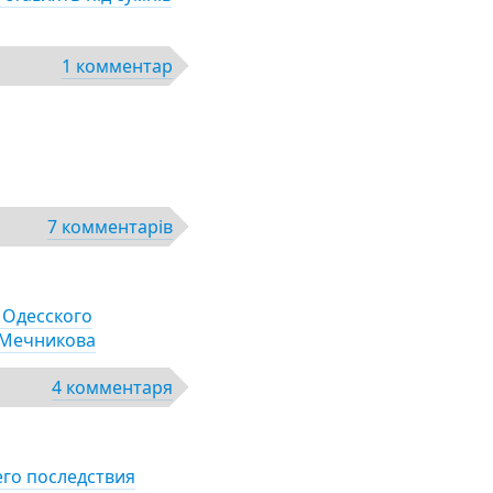
1 комментар
7 комментарів
 Одесского
 Мечникова
4 комментаря
его последствия