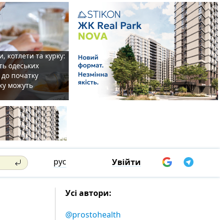
, котлети та курку:
ть одеських
 до початку
ку можуть
рус
Увійти
Усі автори:
@prostohealth