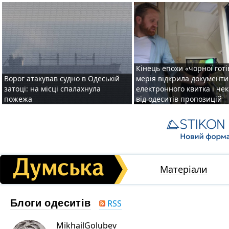
Кінець епохи «чорної готі
Ворог атакував судно в Одеській
мерія відкрила документ
затоці: на місці спалахнула
електронного квитка і чек
пожежа
від одеситів пропозицій
Матеріали
Блоги одеситів
RSS
MikhailGolubev