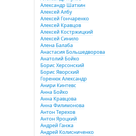
Александр Шатхин
Алексей Албу
Алексей Гончаренко
Алексей Кравцов
Алексей Костржицкий
Алексей Синило
Алена Балаба
Анастасия Большедворова
Анатолий Бойко
Борис Херсонский
Борис Яворский
Горенюк Александр
Анири Кинтевс
Анна Бойко
Анна Кравцова
Анна Филимонова
Антон Терехов
Антон Яроцкий
Андрей Ганжа
Андрей Колисниченко