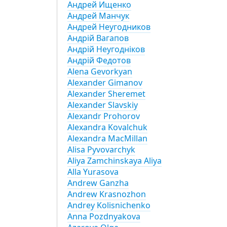
Андрей Ищенко
Андрей Манчук
Андрей Неугодников
Андрій Вагапов
Андрій Неугодніков
Андрій Федотов
Alena Gevorkyan
Alexander Gimanov
Alexander Sheremet
Alexander Slavskiy
Alexandr Prohorov
Alexandra Kovalchuk
Alexandra MacMillan
Alisa Pyvovarchyk
Aliya Zamchinskaya Aliya
Alla Yurasova
Andrew Ganzha
Andrew Krasnozhon
Andrey Kolisnichenko
Anna Pozdnyakova