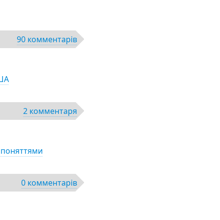
90 комментарів
США
2 комментаря
а поняттями
0 комментарів