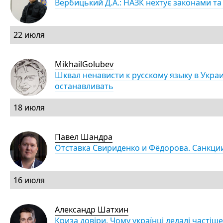
Вербицький Д.А.: НАЗК нехтує законами т
22 июля
MikhailGolubev
Шквал ненависти к русскому языку в Украи
останавливать
18 июля
Павел Шандра
Отставка Свириденко и Фёдорова. Санкци
16 июля
Александр Шатхин
Криза довіри. Чому українці дедалі частіше