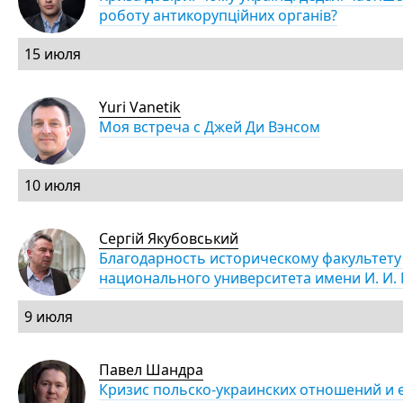
роботу антикорупційних органів?
15 июля
Yuri Vanetik
Моя встреча с Джей Ди Вэнсом
10 июля
Сергій Якубовський
Благодарность историческому факультету
национального университета имени И. И.
9 июля
Павел Шандра
Кризис польско-украинских отношений и 