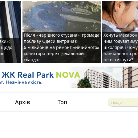
Після «чарівного стусана»: громада
Хочуть макарони
вки»:
поблизу Одеси витрачає
чим годуватиму
и щодо
6 мільйонів на ремонт «нічийного»
школярів і чому
ає
колектора через фекальний
навчального ро
скандал
не встигнути?
Архів
Топ