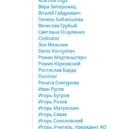
Azarova Olga
Вера Запорожец
Віталій Гайдукевич
Гюнель Бабакішієва
Вячеслав Грубый
Cветлана Осауленко
Civilisator
Зоя Мельник
Denis Kornyshev
Роман Моргенштерн
Ромио Юрковский
Ростислав Барда
Duninov
Рената Снегурова
Иван Русев
Игорь Бутров
Игорь Розов
Игорь Матроскин
Игорь Сивак
Игорь Соколовский
Игорь Учитель, президент АО