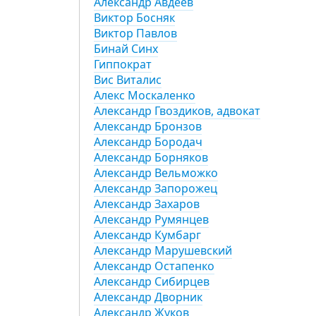
Алeксандр Aвдеев
Виктор Босняк
Виктор Павлов
Бинай Синх
Гиппократ
Вис Виталис
Алекс Москаленко
Александр Гвоздиков, адвокат
Александр Бронзов
Александр Бородач
Александр Борняков
Александр Вельможко
Александр Запорожец
Александр Захаров
Александр Румянцев
Александр Кумбарг
Александр Марушевский
Александр Остапенко
Александр Сибирцев
Александр Дворник
Александр Жуков