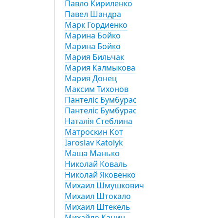
Павло Кириленко
Павел Шандра
Марк Гордиенко
Марина Бойко
Марина Бойко
Мария Бильчак
Мария Калмыкова
Мария Донец
Максим Тихонов
Пантеліс Бумбурас
Пантеліс Бумбурас
Наталія Стеблина
Матроскин Кот
Iaroslav Katolyk
Маша Манько
Николай Коваль
Николай Яковенко
Михаил Шмушкович
Михаил Штокало
Михаил Штекель
Михайло Кацин