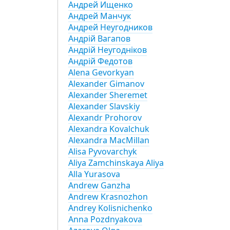
Андрей Ищенко
Андрей Манчук
Андрей Неугодников
Андрій Вагапов
Андрій Неугодніков
Андрій Федотов
Alena Gevorkyan
Alexander Gimanov
Alexander Sheremet
Alexander Slavskiy
Alexandr Prohorov
Alexandra Kovalchuk
Alexandra MacMillan
Alisa Pyvovarchyk
Aliya Zamchinskaya Aliya
Alla Yurasova
Andrew Ganzha
Andrew Krasnozhon
Andrey Kolisnichenko
Anna Pozdnyakova