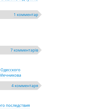
1 комментар
7 комментарів
 Одесского
 Мечникова
4 комментаря
его последствия