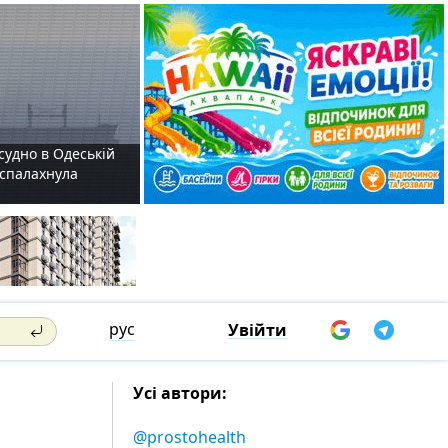
судно в Одеській
і спалахнула
рус
Увійти
Усі автори:
@prostohealth