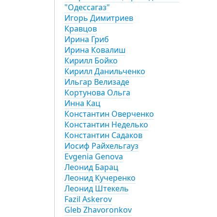
"Одессагаз"
Игорь Димитриев
Кравцов
Ирина Гриб
Ирина Ковалиш
Кирилл Бойко
Кирилл Данильченко
Ильгар Велизаде
Кортунова Ольга
Инна Кац
Константин Оверченко
Константин Неделько
Константин Садаков
Иосиф Райхельгауз
Evgenia Genova
Леонид Барац
Леонид Кучеренко
Леонид Штекель
Fazil Askerov
Gleb Zhavoronkov