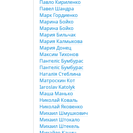
Павло Кириленко
Павел Шандра
Марк Гордиенко
Марина Бойко
Марина Бойко
Мария Бильчак
Мария Калмыкова
Мария Донец
Максим Тихонов
Пантеліс Бумбурас
Пантеліс Бумбурас
Наталія Стеблина
Матроскин Кот
Iaroslav Katolyk
Маша Манько
Николай Коваль
Николай Яковенко
Михаил Шмушкович
Михаил Штокало
Михаил Штекель
Михайло Кацин