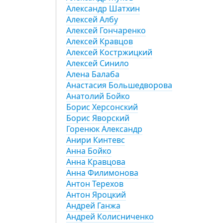
Александр Шатхин
Алексей Албу
Алексей Гончаренко
Алексей Кравцов
Алексей Костржицкий
Алексей Синило
Алена Балаба
Анастасия Большедворова
Анатолий Бойко
Борис Херсонский
Борис Яворский
Горенюк Александр
Анири Кинтевс
Анна Бойко
Анна Кравцова
Анна Филимонова
Антон Терехов
Антон Яроцкий
Андрей Ганжа
Андрей Колисниченко