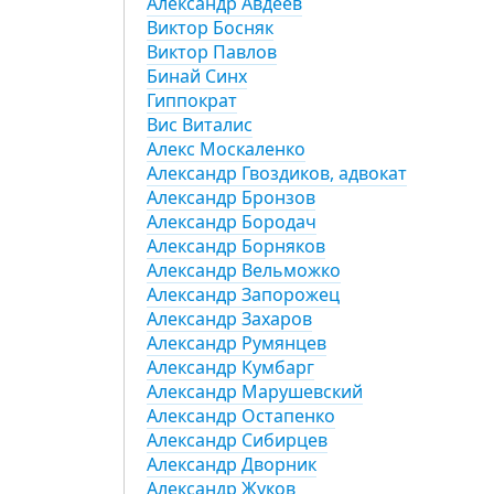
Алeксандр Aвдеев
Виктор Босняк
Виктор Павлов
Бинай Синх
Гиппократ
Вис Виталис
Алекс Москаленко
Александр Гвоздиков, адвокат
Александр Бронзов
Александр Бородач
Александр Борняков
Александр Вельможко
Александр Запорожец
Александр Захаров
Александр Румянцев
Александр Кумбарг
Александр Марушевский
Александр Остапенко
Александр Сибирцев
Александр Дворник
Александр Жуков