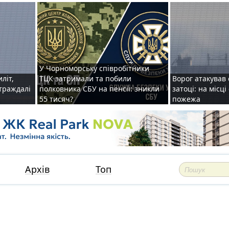
У Чорноморську співробітники
иліт,
ТЦК затримали та побили
Ворог атакував 
страждалі
полковника СБУ на пенсії: зникли
затоці: на місц
55 тисяч?
пожежа
Архів
Топ