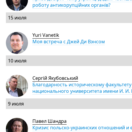
роботу антикорупційних органів?
15 июля
Yuri Vanetik
Моя встреча с Джей Ди Вэнсом
10 июля
Сергій Якубовський
Благодарность историческому факультету
национального университета имени И. И.
9 июля
Павел Шандра
Кризис польско-украинских отношений и 