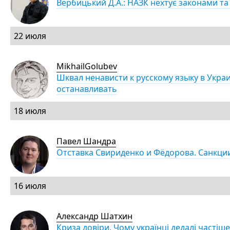
Вербицький Д.А.: НАЗК нехтує законами т
22 июля
MikhailGolubev
Шквал ненависти к русскому языку в Украи
останавливать
18 июля
Павел Шандра
Отставка Свириденко и Фёдорова. Санкци
16 июля
Александр Шатхин
Криза довіри. Чому українці дедалі частіше