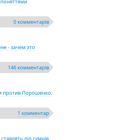
а поняттями
0 комментарів
не - зачем это
146 комментарів
и против Порошенко.
1 комментар
 ставлять під сумнів