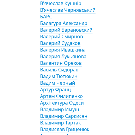
В'ячеслав Кушнір
Вʼячеслав Чернявський
БАРС
Балагура Александр
Валерий Барановский
Валерий Смирнов
Валерий Судаков
Валерия Ивашкина
Валерия Лукьянова
Валентин Орехов
Василь Сидорак
Вадим Тютюкин
Вадим Черный
Артур Франц
Артем Филипенко
Архітектура Одеси
Владимир Имуш
Владимир Саркисян
Владимир Тартак
Владислав Гриценюк