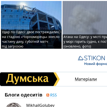
Удар по Одесі: двоє постраждалих,
на стадіоні «Чорноморець» знесло
Атака на Одесу: у місті пр
частину даху, суботній матч
у морі горить судно, є по
під загрозою
(оновлено, фото)
Матеріали
Блоги одеситів
RSS
MikhailGolubev