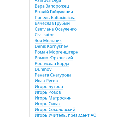
Azarova Olga
Вера Запорожец
Віталій Гайдукевич
Гюнель Бабакішієва
Вячеслав Грубый
Cветлана Осауленко
Civilisator
Зоя Мельник
Denis Kornyshev
Роман Моргенштерн
Ромио Юрковский
Ростислав Барда
Duninov
Рената Снегурова
Иван Русев
Игорь Бутров
Игорь Розов
Игорь Матроскин
Игорь Сивак
Игорь Соколовский
Игорь Учитель, президент АО