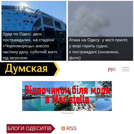
Удар по Одесі: двоє
постраждалих, на стадіоні
Атака на Одесу: у місті приліт,
«Чорноморець» знесло
у морі горить судно,
частину даху, суботній матч
є постраждалі (оновлено,
під загрозою
фото)
рус
Реклама
БЛОГИ ОДЕСИТІВ
RSS