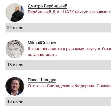
Дмитро Вербицький
Вербицький Д.А.: НАЗК нехтує законами 
22 июля
MikhailGolubev
Шквал ненависти к русскому языку в Укра
останавливать
18 июля
Павел Шандра
Отставка Свириденко и Фёдорова. Санкци
16 июля