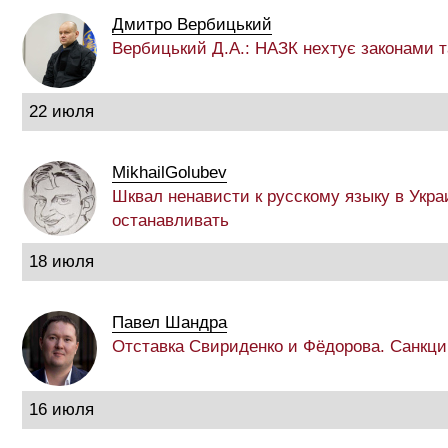
Дмитро Вербицький
Вербицький Д.А.: НАЗК нехтує законами 
22 июля
MikhailGolubev
Шквал ненависти к русскому языку в Укра
останавливать
18 июля
Павел Шандра
Отставка Свириденко и Фёдорова. Санкци
16 июля