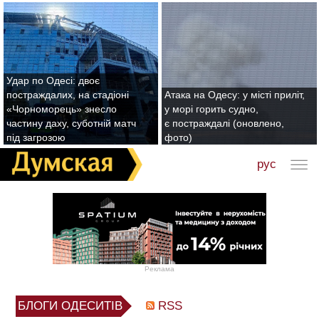
Удар по Одесі: двоє
постраждалих, на стадіоні
Атака на Одесу: у місті приліт,
«Чорноморець» знесло
у морі горить судно,
частину даху, суботній матч
є постраждалі (оновлено,
під загрозою
фото)
рус
Реклама
БЛОГИ ОДЕСИТІВ
RSS