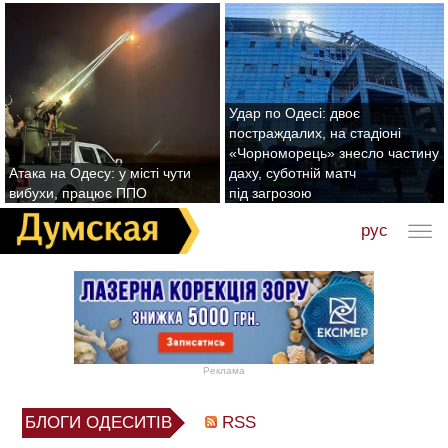
Удар по Одесі: двоє
постраждалих, на стадіоні
«Чорноморець» знесло частину
Атака на Одесу: у місті чути
даху, суботній матч
вибухи, працює ППО
під загрозою
рус
Реклама
БЛОГИ ОДЕСИТІВ
RSS