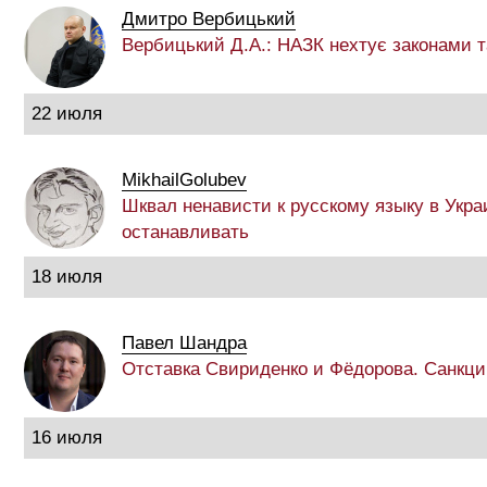
Дмитро Вербицький
Вербицький Д.А.: НАЗК нехтує законами 
22 июля
MikhailGolubev
Шквал ненависти к русскому языку в Укра
останавливать
18 июля
Павел Шандра
Отставка Свириденко и Фёдорова. Санкци
16 июля