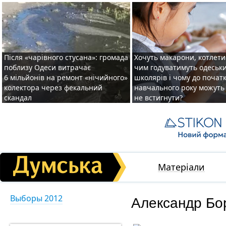
Після «чарівного стусана»: громада
Хочуть макарони, котлети 
поблизу Одеси витрачає
чим годуватимуть одеськ
6 мільйонів на ремонт «нічийного»
школярів і чому до почат
колектора через фекальний
навчального року можуть
скандал
не встигнути?
Матеріали
Александр Бо
Выборы 2012