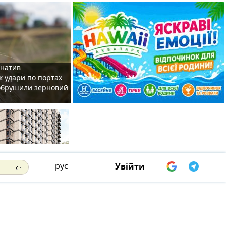
рнатив
як удари по портах
 обрушили зерновий
рус
Увійти