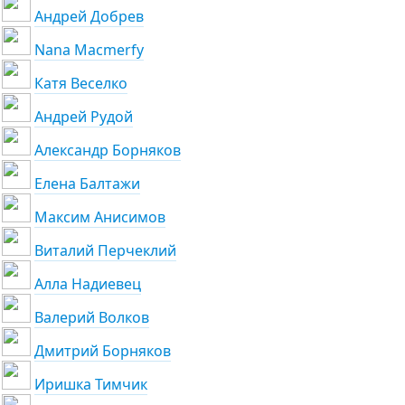
Андрей Добрев
Nana Macmerfy
Катя Веселко
Андрей Рудой
Александр Борняков
Елена Балтажи
Максим Анисимов
Виталий Перчеклий
Алла Надиевец
Валерий Волков
Дмитрий Борняков
Иришка Тимчик