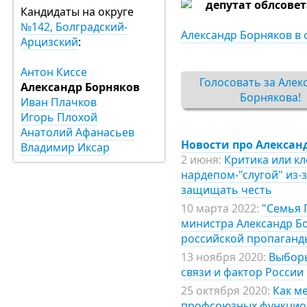
депутат облсовет
Кандидаты на округе
№142, Болградский-
Александр Борняков в 
Арцизский
:
Антон Киссе
Голосовать за Алек
Александр Борняков
Борнякова!
Иван Плачков
Игорь Плохой
Анатолий Афанасьев
Новости про Алексан
Владимир Иксар
2 июня:
Критика или к
нардепом-"слугой" из-
защищать честь
10 марта 2022:
"Семья 
министра Александр Б
российской пропаганд
13 ноября 2020:
Выборы
связи и фактор России
25 октября 2020:
Как ме
профсоюзных функцион