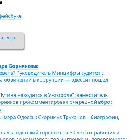
а
фейсбуке
сандра
дра Борнякова:
левета? Руководитель Минцифры судится с
за обвинений в коррупции — одессит пошел
Путина находится в Ужгороде": заместитель
орняков прокомментировал очередной вброс
ы
 мэра Одессы: Скорик vs Труханов – биографии,
нялся одесский горсовет за 30 лет: от рабочих и
еров до коммерсантов Витренко и "доверяющего"