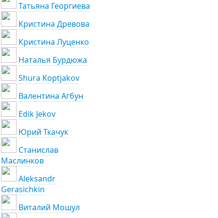
Татьяна Георгиева
Кристина Древова
Кристина Луценко
Наталья Бурдюжа
Shura Koptjakov
Валентина Агбун
Edik Jekov
Юрий Ткачук
Станислав
Маслинков
Aleksandr
Gerasichkin
Виталий Мошул