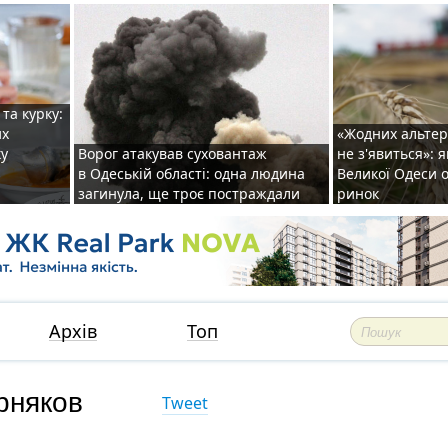
та курку:
их
«Жодних альте
ку
Ворог атакував суховантаж
не з'явиться»: 
в Одеській області: одна людина
Великої Одеси
загинула, ще троє постраждали
ринок
Архів
Топ
рняков
Tweet