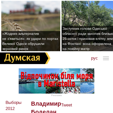
Заступник голови Одеської
«Жодних альтернатив
обласної ради захопив близьк
не з'явиться»: як удари по портах
25 соток і приховав елітну зе
Великої Одеси обрушили
на Фонтані: вона оформлена
зерновий ринок
на покійну матір
рус
Реклама
Выборы
Владимир
Tweet
2012
Боделан