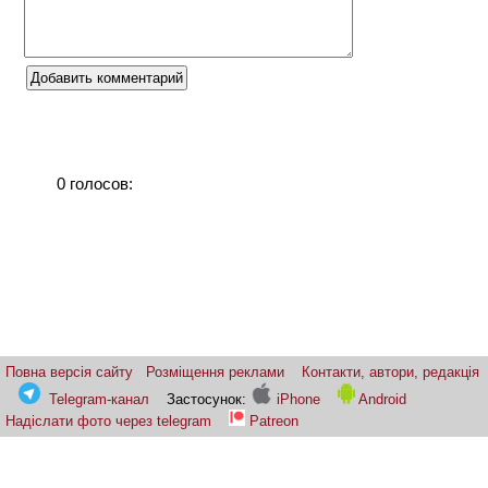
0 голосов:
Повна версія сайту
Розміщення реклами
Контакти, автори, редакція
Telegram-канал
Застосунок:
iPhone
Android
Надіслати фото через telegram
Patreon