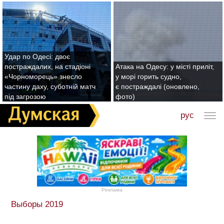
Удар по Одесі: двоє
постраждалих, на стадіоні
Атака на Одесу: у місті приліт,
«Чорноморець» знесло
у морі горить судно,
частину даху, суботній матч
є постраждалі (оновлено,
під загрозою
фото)
рус
Реклама
Выборы 2019