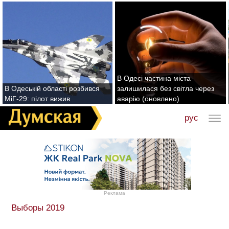
В Одесі частина міста
В Одеській області розбився
залишилася без світла через
МіГ-29: пілот вижив
аварію (оновлено)
рус
Реклама
Выборы 2019