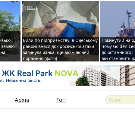
ї
изько
Били по підприємству: в Одеському
Покинутий на о
у землю
районі внаслідок російської атаки
чому Golden Le
ена
загинула жінка, ще вісім людей
до останнього і
поранено (фото)
він становить 
Архів
Топ