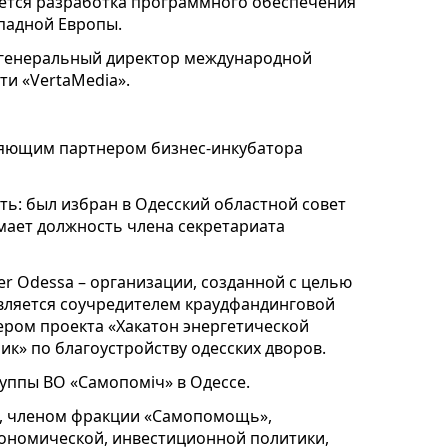
ется разработка программного обеспечения
падной Европы.
– генеральный директор международной
ти «VertaMedia».
вляющим партнером бизнес-инкубатора
ть: был избран в Одесский областной совет
мает должность члена секретариата
ter Odessa – организации, созданной с целью
Является соучредителем краудфандинговой
ером проекта «Хакатон энергетической
к» по благоустройству одесских дворов.
руппы ВО «Самопоміч» в Одессе.
а, членом фракции «Самопомощь»,
ономической, инвестиционной политики,