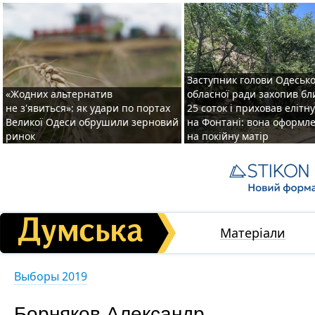
Заступник голови Одесько
«Жодних альтернатив
обласної ради захопив бл
не з'явиться»: як удари по портах
25 соток і приховав елітн
Великої Одеси обрушили зерновий
на Фонтані: вона оформл
ринок
на покійну матір
Матеріали
Выборы 2019
Борняков Александр