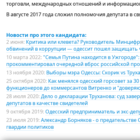
торговли, международных отношений и информацион
В августе 2017 года сложил полномочия депутата в св
Новости про этого кандидата:
2 июня:
Критика или клевета? Руководитель Минцифры
обвинений в коррупции — одессит пошел защищать 
10 марта 2022:
"Семья Путина находится в Ужгороде"
прокомментировал очередной вброс российской пр
13 ноября 2020:
Выборы мэра Одессы: Скорик vs Труха
25 октября 2020:
Как менялся одесский горсовет за 3
функционеров до коммерсантов Витренко и "доверяю
28 июля 2020:
Дело о декларации Труханова: суд заве
депутатов в качестве свидетелей
9 октября 2019:
Одесский предприниматель и экс-деп
23 июля 2019:
Александр Борняков - о предательстве 
гвардии политиков