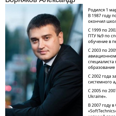
Родился 1 мар
В 1987 году п
окончил школ
С 1999 по 20
ПТУ №9 по сп
обучение в п
С 2003 по 20
авиационном 
специалиста п
образование 
С 2002 года 
системного а
С 2005 по 20
Ukraine».
В 2007 году 
«SoftTechnic