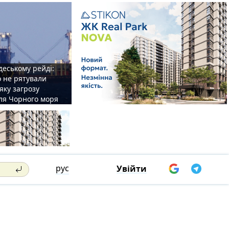
деському рейді:
o не рятували
 яку загрозу
для Чорного моря
рус
Увійти