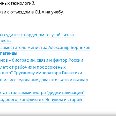
ных технологий.
язи с отъездом в США на учебу.
 судится с нардепом-"слугой" из-за
честь
: заместитель министра Александр Борняков
опаганды
нов – биографии, связи и фактор России
0 лет: от рабочих и профсоюзных
щего" Труханову императора Галактики
ршил исследование доказательств и вызвал
утат стал замминистра "диджитализации"
Садового, конфликте с Янчуком и старой