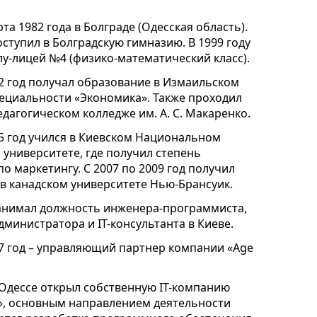
та 1982 года в Болграде (Одесская область).
оступил в Болградскую гимназию. В 1999 году
у-лицей №4 (физико-математический класс).
02 год получал образование в Измаильском
ециальности «Экономика». Также проходил
едагогическом колледже им. А. С. Макаренко.
05 год учился в Киевском Национальном
университете, где получил степень
о маркетингу. С 2007 по 2009 год получил
в канадском университете Нью-Брансуик.
занимал должность инженера-программиста,
дминистратора и IT-консультанта в Киеве.
07 год – управляющий партнер компании «Age
в Одессе открыл собственную IT-компанию
s», основным направлением деятельности