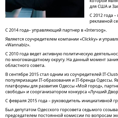
которой явля
для США и За
С 2012 года 
рекламной се
С 2014 года– управляющий партнер в «Intersog».
Является соучредителем компании «Clickky» и упра
«Wannabiz».
С 2010 года ведет активную политическую деятельнос
по многомандатному округу. На данный момент зани
областного совета.
В сентябре 2015 стал одним из соучредителей IT-Clus
популяризации IT-образования и IТ-бренда Одессы. 
платформы для развития Одессы «Мой город», партн
свободы» и соорганизатором конкурса «Лучший Двори
С февраля 2015 года – руководитель инициативной г
Был депутатом Одесского горсовета седьмого созыв
председателем постоянной комиссии по вопросам эк