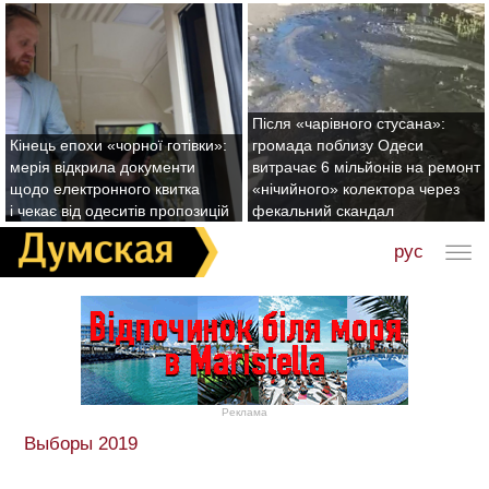
Після «чарівного стусана»:
Кінець епохи «чорної готівки»:
громада поблизу Одеси
мерія відкрила документи
витрачає 6 мільйонів на ремонт
щодо електронного квитка
«нічийного» колектора через
і чекає від одеситів пропозицій
фекальний скандал
рус
Реклама
Выборы 2019