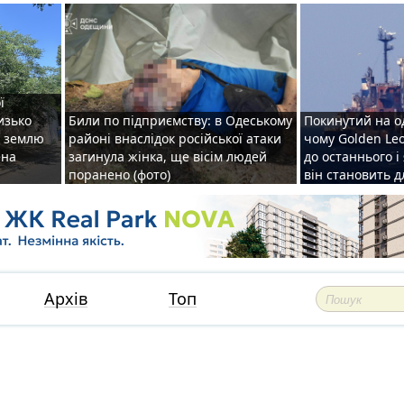
ї
изько
Били по підприємству: в Одеському
Покинутий на о
у землю
районі внаслідок російської атаки
чому Golden Le
ена
загинула жінка, ще вісім людей
до останнього і
поранено (фото)
він становить 
Архів
Топ