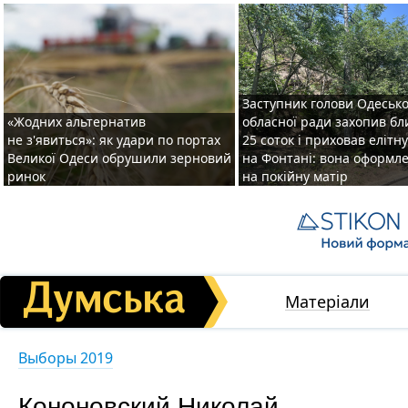
Заступник голови Одесько
«Жодних альтернатив
обласної ради захопив бл
не з'явиться»: як удари по портах
25 соток і приховав елітн
Великої Одеси обрушили зерновий
на Фонтані: вона оформл
ринок
на покійну матір
Матеріали
Выборы 2019
Кононовский Николай