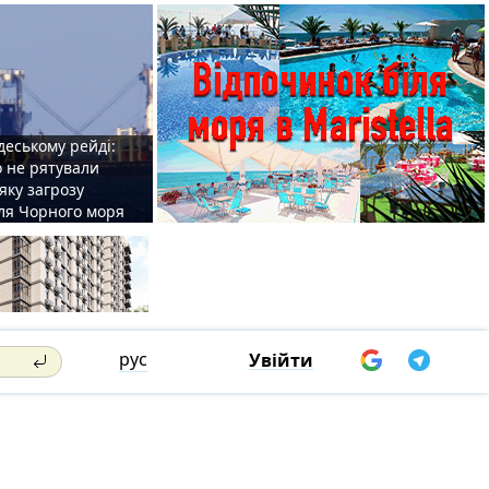
деському рейді:
o не рятували
 яку загрозу
для Чорного моря
рус
Увійти