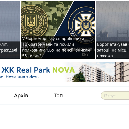
У Чорноморську співробітники
иліт,
ТЦК затримали та побили
Ворог атакував 
страждалі
полковника СБУ на пенсії: зникли
затоці: на місц
55 тисяч?
пожежа
Архів
Топ