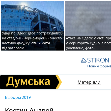
Удар по Одесі: двоє постраждалих,
на стадіоні «Чорноморець» знесло
Атака на Одесу: у місті пр
частину даху, суботній матч
у морі горить судно, є по
під загрозою
(оновлено, фото)
Матеріали
Выборы 2019
Костин Андрей