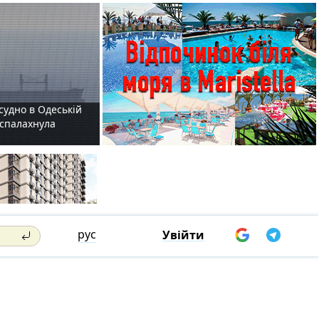
судно в Одеській
і спалахнула
рус
Увійти